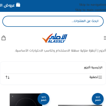
Skip to navigation
🛍️ عروض الأ
Skip to main content
ألجور | أجهزة منزلية سهلة الاستخدام وتناسب الاحتياجات الأساسية.
الرئيسية
/
ألجور
تصفية
٪13
٪12
خصم
خصم