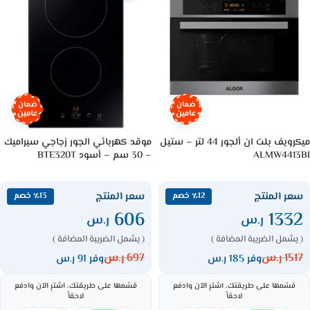
ضمان
ضمان
عامين
عامين
ميكرويف بلت ان ألجور 44 لتر – ستيل
موقد كهربائي الجور زجاجي سيراميك
ALMW4413BI
– 30 سم – أسود BTE320T
سعر المنتج
سعر المنتج
٪12 خصم
٪13 خصم
606
1332
ر.س
ر.س
( يشمل الضريبة المضافة )
( يشمل الضريبة المضافة )
1517
ر.س
697
ر.س
وفر 185 ر.س
وفر 91 ر.س
قسّمها على طريقتك، اشترِ الآن وادفع
قسّمها على طريقتك، اشترِ الآن وادفع
لاحقاً
لاحقاً