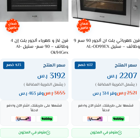
ضمان
ضمان
عامين
عامين
فرن كهربائي بلت ان ألجور 90 سم 9
فرن غاز و كهرباء ألجور بلت إن 4
وظائف – ستيل AL-OD99EX
وظائف – 90 سم- ستيل Al-
Ok94Gex
سعر المنتج
سعر المنتج
٪12 خصم
٪13 خصم
3192
2207
ر.س
ر.س
( يشمل الضريبة المضافة )
( يشمل الضريبة المضافة )
2521
ر.س
3655
ر.س
وفر 314 ر.س
وفر 463 ر.س
قسّمها على طريقتك، اشترِ الآن وادفع
قسّمها على طريقتك، اشترِ الآن وادفع
لاحقاً
لاحقاً
متوفر في المخزون
متوفر في المخزون