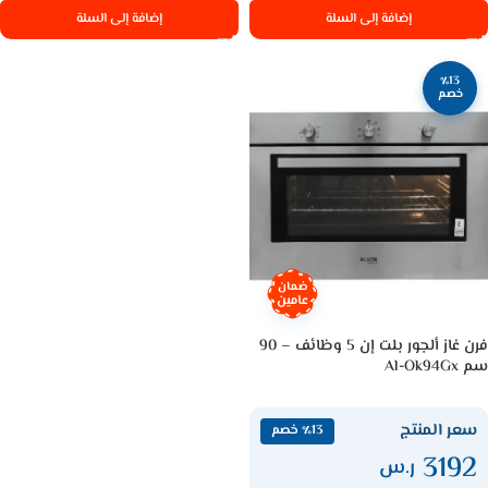
إضافة إلى السلة
إضافة إلى السلة
٪13
خصم
ضمان
عامين
فرن غاز ألجور بلت إن 5 وظائف – 90
سم Al-Ok94Gx
سعر المنتج
٪13 خصم
3192
ر.س