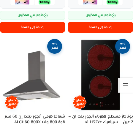
متوفر في المخزون
متوفر في المخزون
إضافة إلى السلة
إضافة إلى السلة
٪12
٪12
خصم
خصم
ضمان
ضمان
عامين
عامين
بوتاجاز مسطح كهرباء ألجور بلت ان –
شفاط هرمي ألجور بيلت إن 60 سم
2 عين – سيراميك Al-H32Vc
قوة 800 وات ALCH60-800X