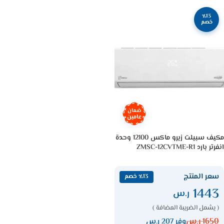
٪13
خصم
ضمان
عامين
مكيف سبيلت زيرو ماكس 12100 وحدة
انفرتر بارد ZMSC-12CVTME-R1
سعر المنتج
٪13 خصم
1443
ر.س
( يشمل الضريبة المضافة )
1650
ر.س
وفر 207 ر.س