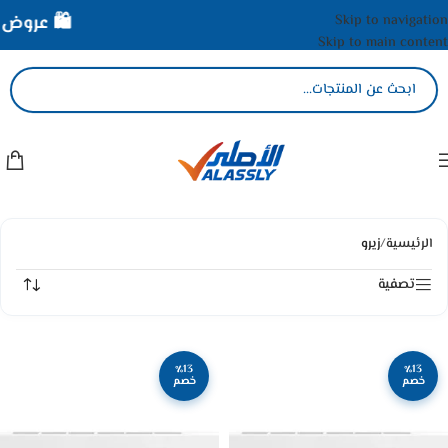
Skip to navigation
🛍️ عروض ال
Skip to main content
الرئيسية
/
زيرو
تصفية
٪13
٪13
خصم
خصم