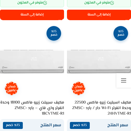
متوفر في المخزون
متوفر في المخزون
إضافة إلى السلة
إضافة إلى السلة
٪13
٪13
خصم
خصم
ضمان
ضمان
عامين
عامين
مكيف اسبليت زيرو ماكس 22300
مكيف سبيلت زيرو ماكس 18100 وحدة
وحدة انفرتر Wi-Fi حار / بارد ZMSC-
انفرتر واي فاي – بارد ZMSC-
18CVTME-R1
24HVTME-R1
سعر المنتج
سعر المنتج
٪13 خصم
٪13 خصم