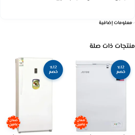
معلومات إضافية
منتجات ذات صلة
٪12
٪12
خصم
خصم
ضمان
ضمان
عامين
عامين