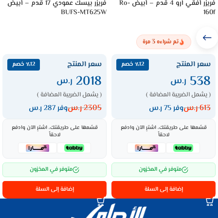
فريزر أفقي ارو 4 قدم – أبيض Ro-
فريزر بيسك عمودي 17 قدم – أبيض
BUFS-MT625W
160f
3
تم شراءه
مرة
سعر المنتج
سعر المنتج
٪12 خصم
٪12 خصم
2018
538
ر.س
ر.س
( يشمل الضريبة المضافة )
( يشمل الضريبة المضافة )
613
ر.س
2305
ر.س
وفر 75 ر.س
وفر 287 ر.س
قسّمها على طريقتك، اشترِ الآن وادفع
قسّمها على طريقتك، اشترِ الآن وادفع
لاحقاً
لاحقاً
متوفر في المخزون
متوفر في المخزون
إضافة إلى السلة
إضافة إلى السلة