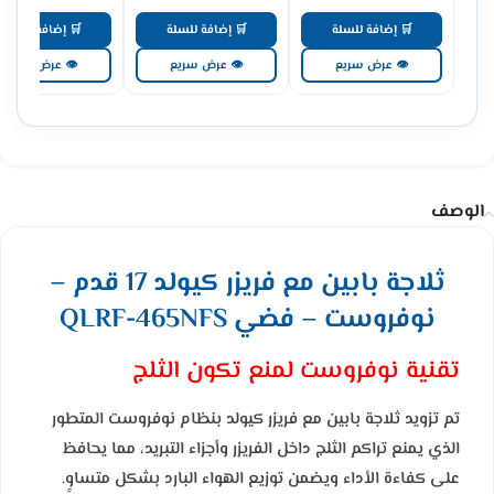
🛒 إضافة للسلة
🛒 إضافة للسلة
🛒 إضافة للسلة
👁 عرض سريع
👁 عرض سريع
👁 عرض سريع
الوصف
ثلاجة بابين مع فريزر كيولد 17 قدم –
نوفروست – فضي QLRF-465NFS
تقنية نوفروست لمنع تكون الثلج
تم تزويد ثلاجة بابين مع فريزر كيولد بنظام نوفروست المتطور
الذي يمنع تراكم الثلج داخل الفريزر وأجزاء التبريد، مما يحافظ
على كفاءة الأداء ويضمن توزيع الهواء البارد بشكل متساوٍ.