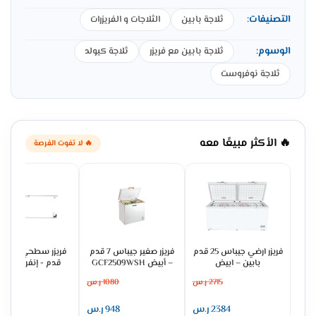
التصنيفات:
ثلاجة بابين
الثلاجات و الفريزرات
الوسوم:
ثلاجة بابين مع فريزر
ثلاجة كيولد
ثلاجة نوفروست
🔥 الأكثر مبيعًا معه
🔥 لا تفوت الفرصة
فريزر ارضي جيباس 25 قدم
فريزر صغير جيباس 7 قدم
بابين – ابيض
– أبيض GCF2509WSH
قدم - إنفرتر – أب
UCFK702INV
GCF7816WAH
2715
ر.س
1080
ر.س
2451
2384
ر.س
948
ر.س
2152