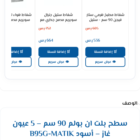
شفاط مطبخ هرمي ستار
شفاط ستيل جنرال
شفاط هواء للمطبخ ج
فيجن 90 سم - ستيل
سوبريم مدمج جداري مع
سوبريم مدمج جداري
SV90PSS
مدخنة 3 سرعات - ستيل
مدخنة 60 سم -
605
ر.س
752
ر.س
483
GSCH60FS
GSCH90FS
536
ر.س
664
ر.س
428
🛒 إضافة للسلة
🛒 إضافة للسلة
🛒 إضافة للسلة
👁 عرض سريع
👁 عرض سريع
👁 عرض سريع
الوصف
سطح بلت ان بولم 90 سم – 5 عيون
غاز – أسود B95G-MATIK