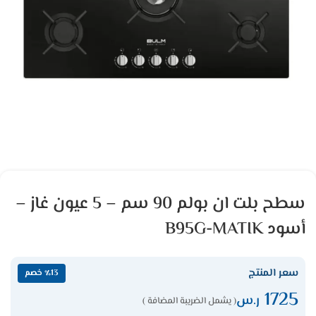
سطح بلت ان بولم 90 سم – 5 عيون غاز –
أسود B95G-MATIK
سعر المنتج
٪13 خصم
1725
ر.س
( يشمل الضريبة المضافة )