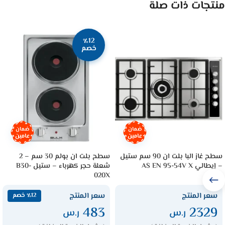
منتجات ذات صلة
٪12
خصم
ضمان
ضمان
عامين
عامين
سطح غاز البا بلت ان 90 سم ستيل
سطح بلت ان بولم 30 سم – 2
– إيطالي AS EN 95-54V X
شعلة حجر كهرباء – ستيل B30-
020X
سعر المنتج
سعر المنتج
٪12 خصم
483
2329
ر.س
ر.س