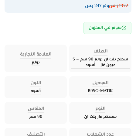
1972
ر.س
وفر 247 ر.س
متوفر في المخزون
الصنف
العلامة التجارية
سطح بلت ان بولم 90 سم – 5
بولم
عيون غاز – أسود
الموديل
اللون
B95G-MATIK
أسود
النوع
المقاس
مسطح غاز بلت ان
90 سم
عدد الشعلات
التصنيف