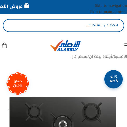
Skip to navigation
🛍️ عروض الأصلي 
Skip to main content
الرئيسية
/
أجهزة بيلت ان
/
سطح غاز
٪13
خصم
ضمان
عامين