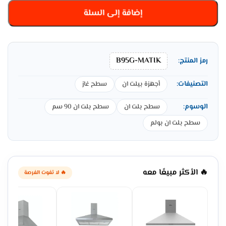
إضافة إلى السلة
B95G-MATIK
رمز المنتج:
التصنيفات:
أجهزة بيلت ان
سطح غاز
الوسوم:
سطح بلت ان
سطح بلت ان 90 سم
سطح بلت ان بولم
🔥 الأكثر مبيعًا معه
🔥 لا تفوت الفرصة