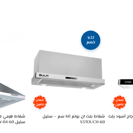
٪12
خصم
ضمان
ضمان
عامين
عامين
اج أسود بلت
شفاط بلت ان بولم 60 سم – ستيل
S3TOUCH-60
ستيل HY-04-60