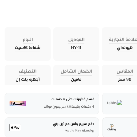
علامة التجارية
الموديل
النوع
هيونداي
HY-11
شفاط كاسيت
المقاس
الضمان الشامل
التصنيف
90 سم
عامين
أجهزة بلت إن
قسم فاتورتك حتى 4 دفعات
4 دفعات بقيمة
بدون فوائد
825
ر.س
دفع سريع وآمن مع أبل باي
بواسطة Apple Pay