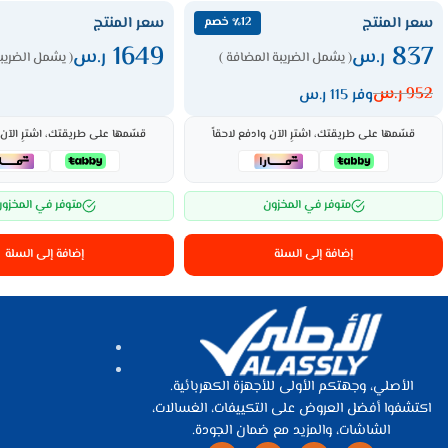
سعر المنتج
سعر المنتج
٪12 خصم
1649
837
ر.س
ر.س
( يشمل الضريبة المضافة )
( يشمل الضريبة
952
ر.س
وفر 115 ر.س
قسّمها على طريقتك، اشترِ الآن وادفع لاحقاً
قسّمها على طريقتك، اشترِ الآن و
متوفر في المخزون
متوفر في المخزو
إضافة إلى السلة
إضافة إلى السلة
الأصلي، وجهتكم الأولى للأجهزة الكهربائية.
اكتشفوا أفضل العروض على التكييفات، الغسالات،
الشاشات، والمزيد مع ضمان الجودة.