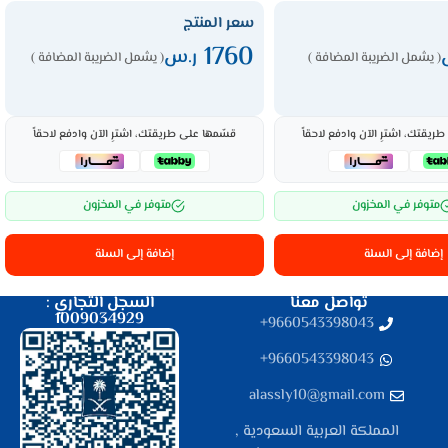
سعر المنتج
1760
ر.س
( يشمل الضريبة المضافة )
( يشمل الضريبة المضافة )
ريقتك، اشترِ الآن وادفع لاحقاً
قسّمها على طريقتك، اشترِ الآن وادفع لاحقاً
متوفر في المخزون
متوفر في المخزون
إضافة إلى السلة
إضافة إلى السلة
تواصل معنا
السجل التجاري :
1009034929
9660543398043⁩+
9660543398043⁩+
alassly10@gmail.com
المملكة العربية السعودية ,