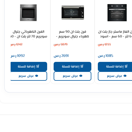
 الغاز ماستر جاز بلت ان
فرن بلت ان 90 سم
الفرن الكهربائي جنرال
64 لتر - 60 سم - اسود
كهرباء جنرال سوبريم -
سوبريم 70 لتر بلت ان - 60
MGBGF-HIB
93 لتر ديجيتال - ستيل
سم - ستيل GS60OMX
1233
ر.س
3079
ر.س
1242
ر.س
GS90OEX
1085
ر.س
2691
ر.س
1092
ر.س
🛒 إضافة للسلة
🛒 إضافة للسلة
🛒 إضافة للسلة
👁 عرض سريع
👁 عرض سريع
👁 عرض سريع