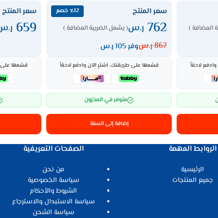
سعر المنتج
سعر المنتج
٪12 خصم
659
762
ر.س
ر.س
 المضافة )
( يشمل الضريبة المضافة )
867
ر.س
وفر 105 ر.س
ادفع لاحقاً
قسّمها على طريقتك، اشترِ الآن وادفع لاحقاً
قسّمها على ط
ن
متوفر في المخزون
إضافة إلى السلة
الروابط المهمة
الصفحات التعريفية
الرئيسية
من نحن
جميع المنتجات
سياسة الخصوصية
الشروط والأحكام
سياسة الاستبدال والاسترجاع
سياسة الشحن