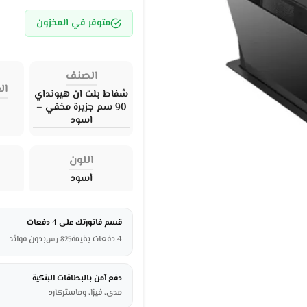
متوفر في المخزون
الصنف
ال
شفاط بلت ان هيونداي
90 سم جزيرة مخفي –
اسود
اللون
أسود
قسم فاتورتك على 4 دفعات
4 دفعات بقيمة
بدون فوائد
825
ر.س
دفع آمن بالبطاقات البنكية
مدى، فيزا، وماستركارد