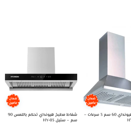
ضمان
ضمان
عامين
عامين
شفاط هرمي هيونداي 60 سم 3 سرعات –
شفاط مطبخ هيونداي تحكم باللمس 90
سم – ستيل HY-03