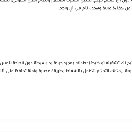
ا دون أي ضجيج مزعج. بفضل المحرك المتطور ونظام العزل الصوتي، يمكنك
 عن كفاءة عالية وهدوء تام في آنٍ واحد.
تيح لك تشغيله أو ضبط إعداداته بمجرد حركة يد بسيطة دون الحاجة للمس ا
يعة، يمكنك التحكم الكامل بالشفاط بطريقة عصرية وآمنة تحافظ على أنا