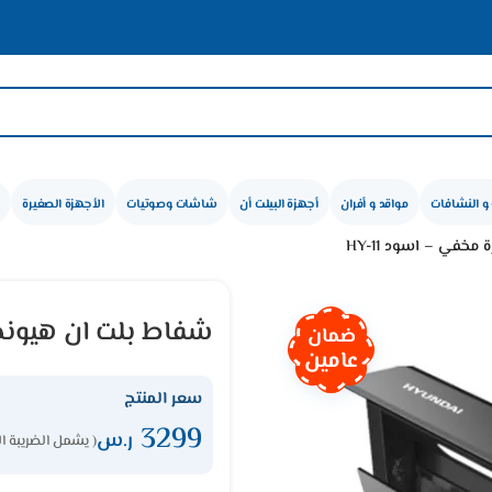
و النشافات
مواقد و أفران
أجهزة البيلت أن
شاشات وصوتيات
الأجهزة الصغيرة
شفاط بلت ان هيونداي 90 سم جزيرة مخفي – اس
ضمان
عامين
سعر المنتج
3299
ر.س
( يشمل الضريبة ا