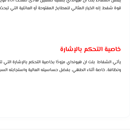
يعمل الشفاط بلت ان هيونداي بتقنية تشغيل هادئ تمنحك أداءً قويً
قوة شفط. إنه الخيار المثالي للمطابخ المفتوحة أو العائلية التي تبحث
خاصية التحكم بالإشارة
يأتي الشفاط بلت ان هيونداي مزودًا بخاصية التحكم بالإشارة التي ت
ونظافة، خاصة أثناء الطهي. بفضل حساسيته العالية واستجابته السر