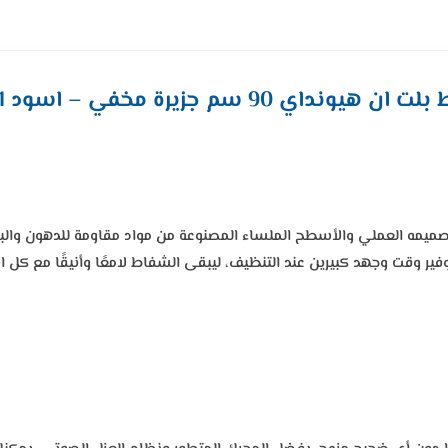
 هيونداي 90 سم جزيرة مخفي – اسود HY-11
مه العملي والأسطح الملساء المصنوعة من مواد مقاومة للدهون والبقع.
ير وقت وجهد كبيرين عند التنظيف، ليبقى الشفاط لامعًا وأنيقًا مع كل ا