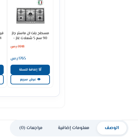
مسطح بلت ان ماستر جاز
فرن
90 سم 5 شعلات غاز -
ستيل H95GLFX
2018
ر.س
1765
ر.س
🛒 إضافة للسلة
👁 عرض سريع
الوصف
معلومات إضافية
مراجعات (0)