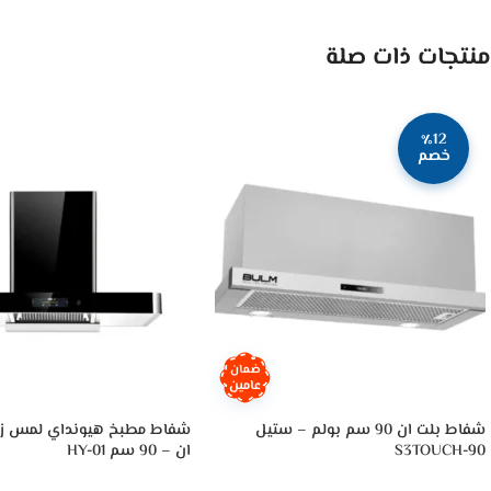
منتجات ذات صلة
٪12
خصم
ضمان
عامين
شفاط بلت ان 90 سم بولم – ستيل
شفاط مطبخ هيونداي لمس زج
S3TOUCH-90
ان – 90 سم HY-01