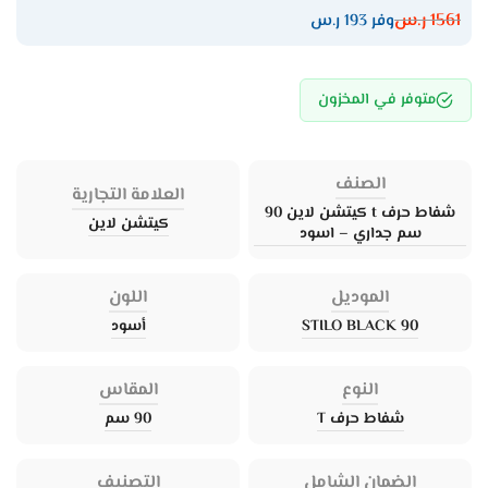
1561
ر.س
وفر 193 ر.س
متوفر في المخزون
الصنف
العلامة التجارية
شفاط حرف t كيتشن لاين 90
كيتشن لاين
سم جداري – اسود
الموديل
اللون
STILO BLACK 90
أسود
النوع
المقاس
شفاط حرف T
90 سم
الضمان الشامل
التصنيف