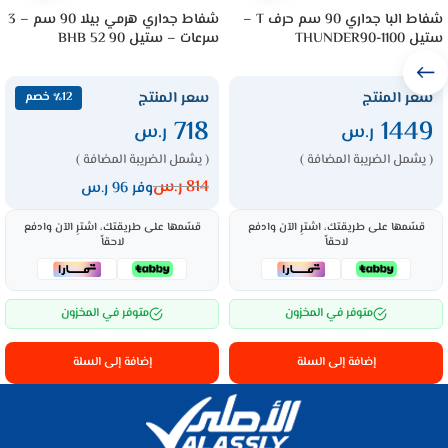
شفاط البا جداري 90 سم حرف T –
شفاط جداري هرمي بيلا 90 سم – 3
ستيل THUNDER90-1100
سرعات – ستيل BHB 52 90
سعر المنتج
سعر المنتج
٪12 خصم
718
1449
ر.س
ر.س
( يشمل الضريبة المضافة )
( يشمل الضريبة المضافة )
814
ر.س
وفر 96 ر.س
قسّمها على طريقتك، اشترِ الآن وادفع
قسّمها على طريقتك، اشترِ الآن وادفع
لاحقاً
لاحقاً
متوفر في المخزون
متوفر في المخزون
إضافة إلى السلة
إضافة إلى السلة