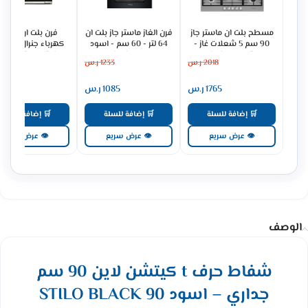
مسطح بلت ان ماستر جاز
فرن الغاز ماستر جاز بلت ان
فرن بلت ان
90 سم 5 شعلات غاز -
64 لتر - 60 سم - اسود
كهرباء جنرال سوبري
ستيل H95GLFX
MGBGF-HIB
93 لتر ديجيتال - س
2018
ر.س
1233
ر.س
3079
GS90OEX
1765
ر.س
1085
ر.س
2691
🛒 إضافة للسلة
🛒 إضافة للسلة
🛒 إضافة للسلة
👁 عرض سريع
👁 عرض سريع
👁 عرض سريع
الوصف
شفاط حرف t كيتشن لاين 90 سم
جداري – اسود STILO BLACK 90