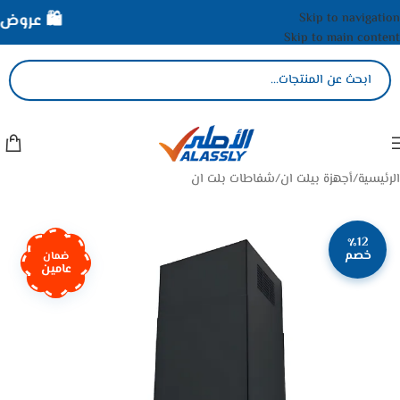
Skip to navigation
🛍️ عروض ال
Skip to main content
الرئيسية
/
أجهزة بيلت ان
/
شفاطات بلت ان
٪12
خصم
ضمان
عامين