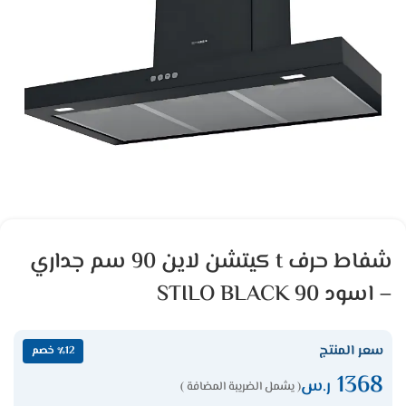
شفاط حرف t كيتشن لاين 90 سم جداري
– اسود STILO BLACK 90
سعر المنتج
٪12 خصم
1368
ر.س
( يشمل الضريبة المضافة )