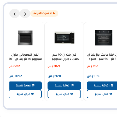
🔥 لا تفوت الفرصة
❯
❮
 الغاز ماستر جاز بلت ان
فرن بلت ان 90 سم
الفرن الكهربائي جنرال
64 لتر - 60 سم - اسود
كهرباء جنرال سوبريم -
سوبريم 70 لتر بلت ان - 60
MGBGF-HIB
93 لتر ديجيتال - ستيل
سم - ستيل GS60OMX
1233
ر.س
3079
ر.س
1242
ر.س
GS90OEX
1085
ر.س
2691
ر.س
1092
ر.س
🛒 إضافة للسلة
🛒 إضافة للسلة
🛒 إضافة للسلة
👁 عرض سريع
👁 عرض سريع
👁 عرض سريع