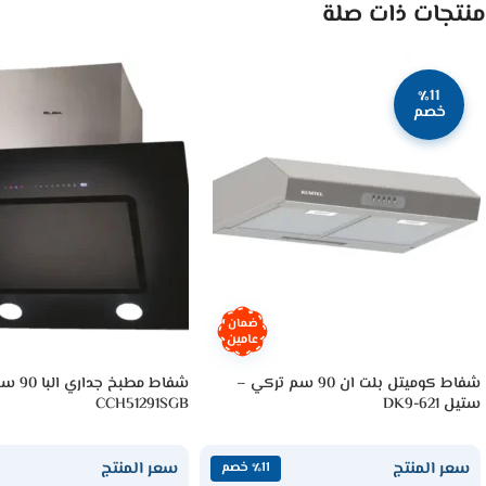
منتجات ذات صلة
٪11
خصم
ضمان
عامين
شفاط كوميتل بلت ان 90 سم تركي –
شفاط مطبخ
ستيل DK9-621
CCH51291SGB
سعر المنتج
سعر المنتج
٪11 خصم