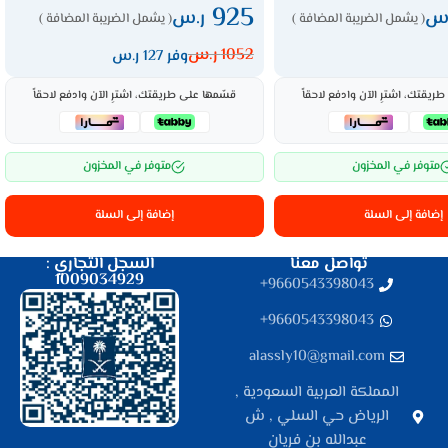
925
.س
ر.س
( يشمل الضريبة المضافة )
( يشمل الضريبة المضافة )
1052
ر.س
وفر 127 ر.س
ريقتك، اشترِ الآن وادفع لاحقاً
قسّمها على طريقتك، اشترِ الآن وادفع لاحقاً
متوفر في المخزون
متوفر في المخزون
إضافة إلى السلة
إضافة إلى السلة
تواصل معنا
السجل التجاري :
1009034929
9660543398043⁩+
9660543398043⁩+
alassly10@gmail.com
المملكة العربية السعودية ,
الرياض حي السلي , ش
عبدالله بن فريان