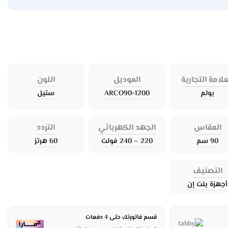
علامة التجارية
الموديل
اللون
بولم
ARCO90-1200
ستيل
المقاس
الجهد الكهربائي
التردد
90 سم
220 – 240 فولت
60 هرتز
التصنيف
أجهزة بلت إن
قسم فاتورتك حتى 4 دفعات