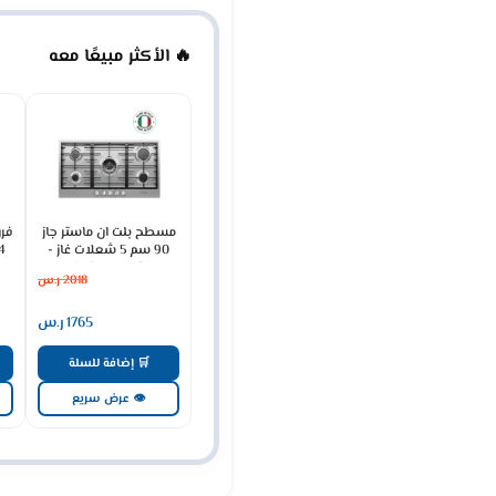
🔥 الأكثر مبيعًا معه
مسطح بلت ان ماستر جاز
فرن
90 سم 5 شعلات غاز -
ستيل H95GLFX
2018
ر.س
1765
ر.س
🛒 إضافة للسلة
👁 عرض سريع