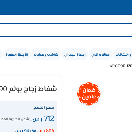
🛍
و النشافات
مواقد و أفران
أجهزة البيلت أن
شاشات وصوتيات
الأجهزة الصغيرة
شفاط زجاج بولم 90 سم – ستيل ARCO90-1200
ضمان
عامين
سعر المنتج
712
ر.س
( يشمل الضريبة المضا
806
ر.س
وفر 94 ر.س