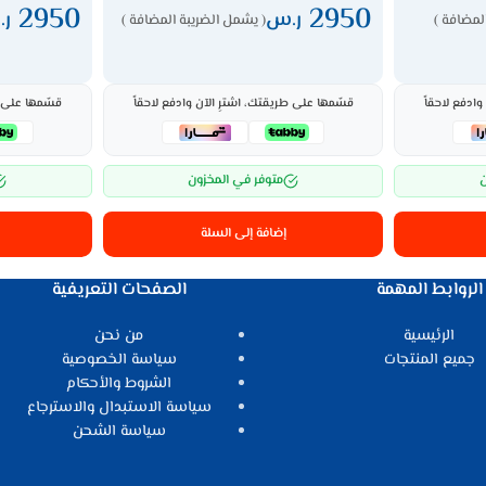
2950
2950
ر.س
ر
لمضافة )
( يشمل الضريبة المضافة )
ادفع لاحقاً
قسّمها على طريقتك، اشترِ الآن وادفع لاحقاً
قسّمها على ط
ن
متوفر في المخزون
إضافة إلى السلة
الروابط المهمة
الصفحات التعريفية
الرئيسية
من نحن
جميع المنتجات
سياسة الخصوصية
الشروط والأحكام
سياسة الاستبدال والاسترجاع
سياسة الشحن