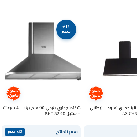
٪12
خصم
ضمان
ضمان
عامين
عامين
9 سم البا جداري أسود – إيطالي
شفاط جداري هرمي 90 سم بيلا – 4 سرعات
AS CH3
– ستيل BHT 52 90
سعر المنتج
٪12 خصم