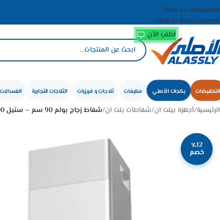
Skip to navigation
Skip to main content
اطلب الأن
التخفيضات
بكجات الأصلي
مكيفات
ثلاجات و فريزرات
الثلاجات التجارية
الغسالات 
الرئيسية
/
أجهزة بيلت ان
/
شفاطات بلت ان
/
شفاط زجاج بولم 90 سم – ستيل ARCO90-1200
٪12
خصم