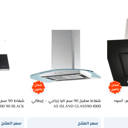
ضمان
ضمان
عامين
عامين
 جداري البا 90 سم- أسود
شفاط مطبخ 90 سم البا زجاجي – إيطالي
شفاط 0
00 90 BLACK
AS ISLAND GLASS90-1000
سعر المنتج
سعر المنتج