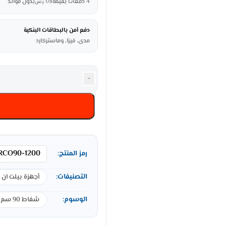
4 دفعات بقيمة
بدون فوائد
178
ر.س
دفع آمن بالبطاقات البنكية
مدى، فيزا، وماستركارد
-
RCO90-1200
رمز المنتج:
التصنيفات:
أجهزة بيلت ان
الوسوم:
شفاط 90 سم