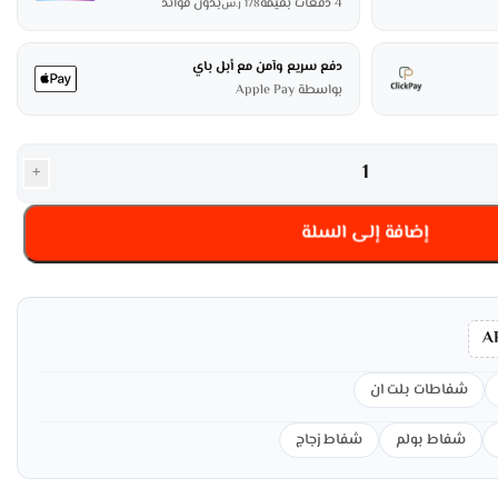
4 دفعات بقيمة
بدون فوائد
178
ر.س
دفع سريع وآمن مع أبل باي
بواسطة Apple Pay
+
إضافة إلى السلة
A
شفاطات بلت ان
شفاط بولم
شفاط زجاج