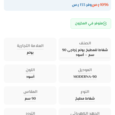
1096
ر.س
وفر 133 ر.س
متوفر في المخزون
الصنف
العلامة التجارية
شفاط للمطبخ بولم زجاجى 90
بولم
سم – أسود
الموديل
اللون
MODERNA-90
أسود
النوع
المقاس
شفاط مطبخ
90 سم
الجهد الكهربائي
التردد