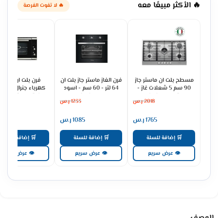
🔥 الأكثر مبيعًا معه
🔥 لا تفوت الفرصة
مسطح بلت ان ماستر جاز
فرن الغاز ماستر جاز بلت ان
فرن بلت ان
90 سم 5 شعلات غاز -
64 لتر - 60 سم - اسود
كهرباء جنرال سوبري
ستيل H95GLFX
MGBGF-HIB
93 لتر ديجيتال - س
2018
ر.س
1233
ر.س
3079
GS90OEX
1765
ر.س
1085
ر.س
2691
🛒 إضافة للسلة
🛒 إضافة للسلة
🛒 إضافة للسلة
👁 عرض سريع
👁 عرض سريع
👁 عرض سريع