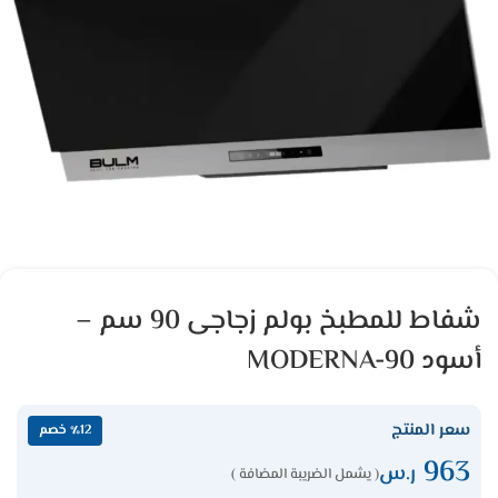
شفاط للمطبخ بولم زجاجى 90 سم –
أسود MODERNA-90
سعر المنتج
٪12 خصم
963
ر.س
( يشمل الضريبة المضافة )