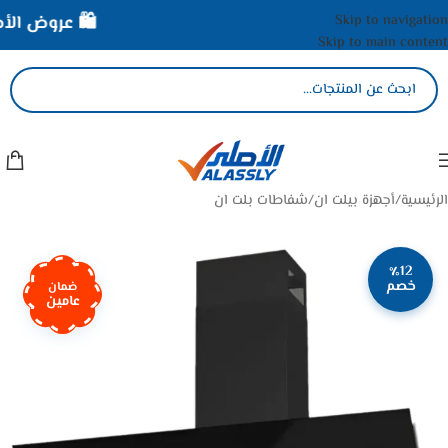
Skip to navigation
🛍️ عروض الأصلي
Skip to main content
الرئيسية
/
أجهزة بيلت ان
/
شفاطات بلت ان
٪12
خصم
ضمان
عامين