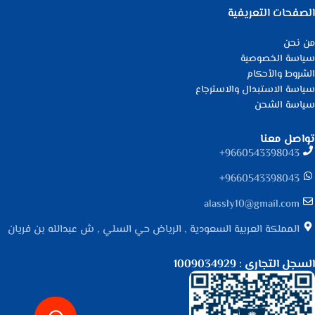
الصفحات التعريفية
من نحن
سياسة الخصوصية
الشروط والأحكام
سياسة الاستبدال والاسترجاع
سياسة الشحن
تواصل معنا
9660543398043⁩+
9660543398043⁩+
alassly10@gmail.com
المملكة العربية السعودية , الرياض حي السلي , ش عبدالله بن فريان
السجل التجاري : 1009034929