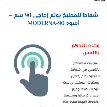
الوصف
شفاط للمطبخ بولم زجاجى 90 سم –
أسود MODERNA-90
وحدة التحكم
باللمس
تتميز وحدة التحكم
باللمس في شفاط
للمطبخ بولم زجاجى
بسهولة الاستخدام، حيث
تتيح لك ضبط جميع
الإعدادات بدقة وسلاسة
بضغطة خفيفة فقط. هذا