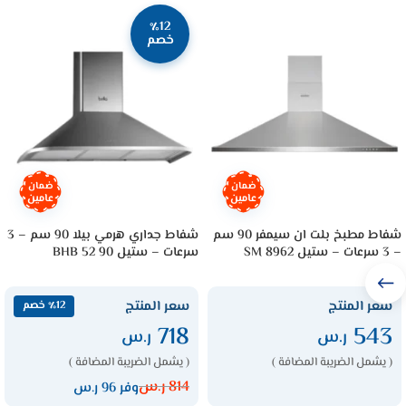
٪12
خصم
ضمان
ضمان
عامين
عامين
شفاط مطبخ بلت ان سيمفر 90 سم
شفاط جداري هرمي بيلا 90 سم – 3
– 3 سرعات – ستيل 8962 SM
سرعات – ستيل BHB 52 90
سعر المنتج
سعر المنتج
٪12 خصم
718
543
ر.س
ر.س
( يشمل الضريبة المضافة )
( يشمل الضريبة المضافة )
814
ر.س
وفر 96 ر.س