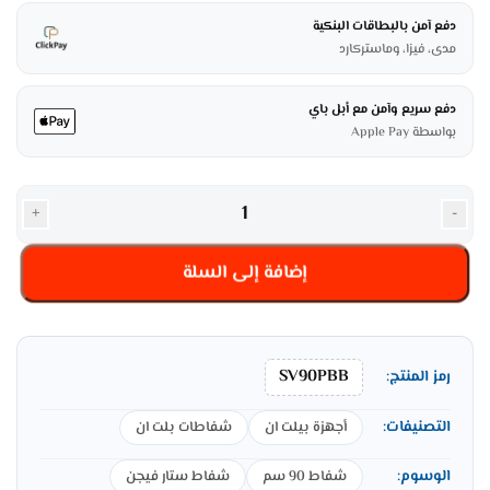
دفع آمن بالبطاقات البنكية
مدى، فيزا، وماستركارد
دفع سريع وآمن مع أبل باي
بواسطة Apple Pay
+
-
إضافة إلى السلة
SV90PBB
رمز المنتج:
التصنيفات:
أجهزة بيلت ان
شفاطات بلت ان
الوسوم:
شفاط 90 سم
شفاط ﺳﺘﺎر ﻓﯿﺠﻦ