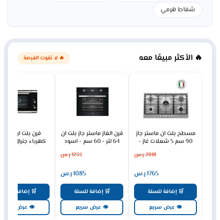
شفاط هرمي
🔥 الأكثر مبيعًا معه
🔥 لا تفوت الفرصة
مسطح بلت ان ماستر جاز
فرن الغاز ماستر جاز بلت ان
فرن بلت ان
90 سم 5 شعلات غاز -
64 لتر - 60 سم - اسود
كهرباء جنرال سوبري
ستيل H95GLFX
MGBGF-HIB
93 لتر ديجيتال - س
2018
ر.س
1233
ر.س
3079
GS90OEX
1765
ر.س
1085
ر.س
2691
🛒 إضافة للسلة
🛒 إضافة للسلة
🛒 إضافة للسلة
👁 عرض سريع
👁 عرض سريع
👁 عرض سريع