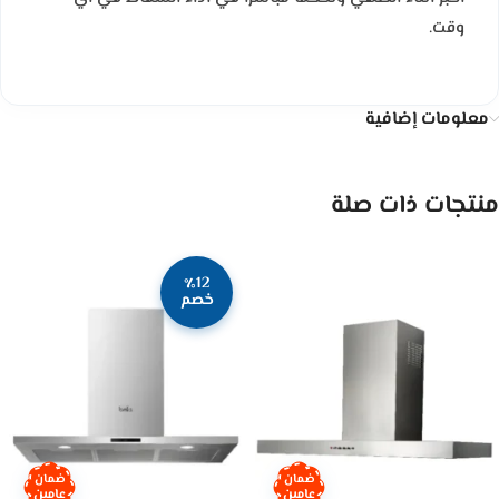
وقت.
معلومات إضافية
منتجات ذات صلة
٪12
خصم
ضمان
ضمان
عامين
عامين