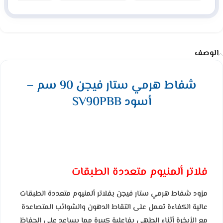
الوصف
شفاط هرمي ﺳﺘﺎر ﻓﯿﺠﻦ 90 ﺳﻢ –
أﺳﻮد SV90PBB
فلاتر ألمنيوم متعددة الطبقات
مزود شفاط هرمي ستار فيجن بفلاتر ألمنيوم متعددة الطبقات
عالية الكفاءة تعمل على التقاط الدهون والشوائب المتصاعدة
مع الأبخرة أثناء الطهي بفاعلية كبيرة مما يساعد على الحفاظ