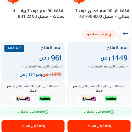
شفاط البا 90 سم جداري حرف T –
شفاط 90 سم حرف T بيلا – 4
إيطالي – ستيل AST-90-1000
سرعات – ستيل BHT 22 90
4
تم شراءه
مرة
سعر المنتج
سعر المنتج
٪12 خصم
961
1449
ر.س
ر.س
( يشمل الضريبة المضافة )
( يشمل الضريبة المضافة )
1095
ر.س
وفر 134 ر.س
قسّمها على طريقتك، اشترِ الآن وادفع
قسّمها على طريقتك، اشترِ الآن وادفع
لاحقاً
لاحقاً
متوفر في المخزون
متوفر في المخزون
إضافة إلى السلة
إضافة إلى السلة