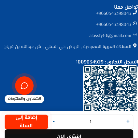
تواصل معنا
9660543398043⁩+
9660543398043⁩+
alassly10@gmail.com
المملكة العربية السعودية , الرياض حي السلي , ش عبدالله بن فريان
السجل التجاري : 1009034929
الشكاوى والمقترحات
جميع الحقوق محفوظة لـ
متجر الأصلي
© 2025.
إضافة إلى
-
+
تم التطوير بواسطة
Code Times
.
السلة
اشتري الان