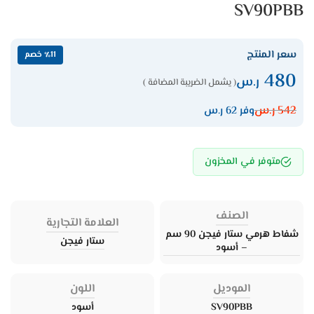
SV90PBB
سعر المنتج
٪11 خصم
480
ر.س
( يشمل الضريبة المضافة )
542
ر.س
وفر 62 ر.س
متوفر في المخزون
الصنف
العلامة التجارية
شفاط هرمي ﺳﺘﺎر ﻓﯿﺠﻦ 90 ﺳﻢ
ستار فيجن
– أﺳﻮد
الموديل
اللون
SV90PBB
أسود