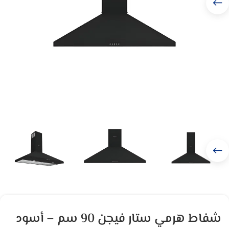
شفاط هرمي ﺳﺘﺎر ﻓﯿﺠﻦ 90 ﺳﻢ – أﺳﻮد