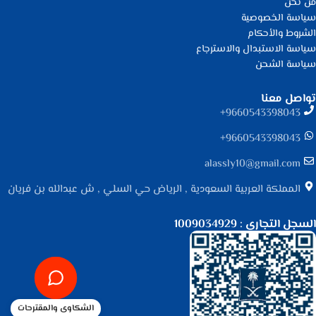
من نحن
سياسة الخصوصية
الشروط والأحكام
سياسة الاستبدال والاسترجاع
سياسة الشحن
تواصل معنا
9660543398043⁩+
9660543398043⁩+
alassly10@gmail.com
المملكة العربية السعودية , الرياض حي السلي , ش عبدالله بن فريان
السجل التجاري : 1009034929
الشكاوى والمقترحات