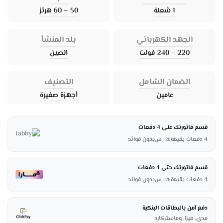
1 شعلة
50 – 60 هرتز
الجهد الكهربائي
بلد المنشأ
220 – 240 فولت
الصين
الضمان الشامل
التصنيف
عامين
أجهزة صغيرة
قسم فاتورتك على 4 دفعات
4 دفعات بقيمة
بدون فوائد
26
ر.س
قسم فاتورتك حتى 4 دفعات
4 دفعات بقيمة
بدون فوائد
26
ر.س
دفع آمن بالبطاقات البنكية
مدى، فيزا، وماستركارد