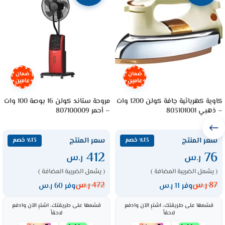
ضمان
ضمان
عامين
عامين
كاوية كهربائية جافة كولن 1200 وات
مروحة ستاند كولن 16 بوصة 100 وات
– ذهبي 803101001
– أحمر 807100009
سعر المنتج
سعر المنتج
٪13 خصم
٪13 خصم
412
76
ر.س
ر.س
( يشمل الضريبة المضافة )
( يشمل الضريبة المضافة )
87
ر.س
472
ر.س
وفر 11 ر.س
وفر 60 ر.س
قسّمها على طريقتك، اشترِ الآن وادفع
قسّمها على طريقتك، اشترِ الآن وادفع
لاحقاً
لاحقاً