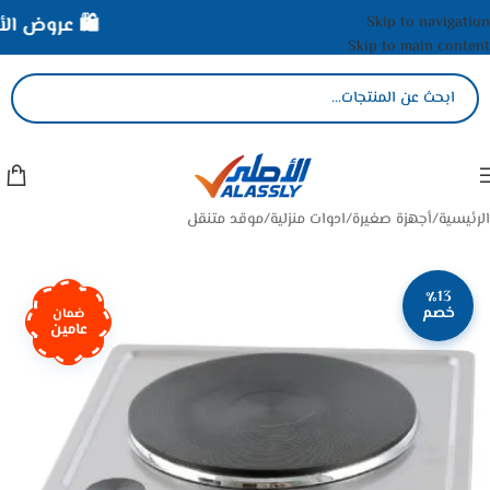
Skip to navigation
🛍️ عروض الأصل
Skip to main content
الرئيسية
/
أجهزة صغيرة
/
ادوات منزلية
/
موقد متنقل
٪13
خصم
ضمان
عامين