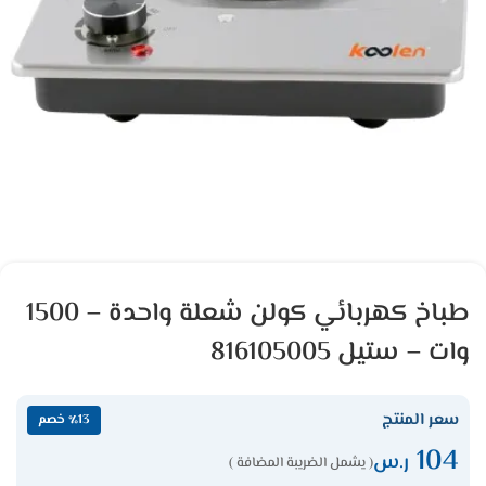
طباخ كهربائي كولن شعلة واحدة – 1500
وات – ستيل 816105005
سعر المنتج
٪13 خصم
104
ر.س
( يشمل الضريبة المضافة )