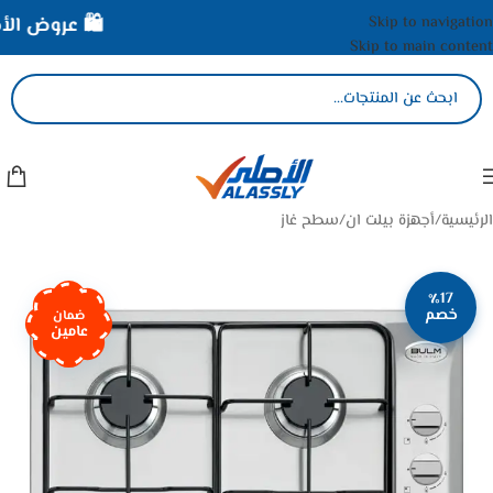
Skip to navigation
🛍️ عروض الأصل
Skip to main content
الرئيسية
/
أجهزة بيلت ان
/
سطح غاز
٪17
خصم
ضمان
عامين