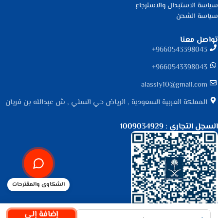
سياسة الاستبدال والاسترجاع
سياسة الشحن
تواصل معنا
9660543398043⁩+
9660543398043⁩+
alassly10@gmail.com
المملكة العربية السعودية , الرياض حي السلي , ش عبدالله بن فريان
السجل التجاري : 1009034929
الشكاوى والمقترحات
جميع الحقوق محفوظة لـ
متجر الأصلي
© 2025.
إضافة إلى