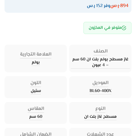
894
ر.س
وفر 152 ر.س
متوفر في المخزون
الصنف
العلامة التجارية
غاز مسطح بولم بلت ان 60 سم
بولم
– 4 عيون
الموديل
اللون
BL60-400X
ستيل
النوع
المقاس
مسطح غاز بلت ان
60 سم
عدد الشعلات
الضمان الشامل