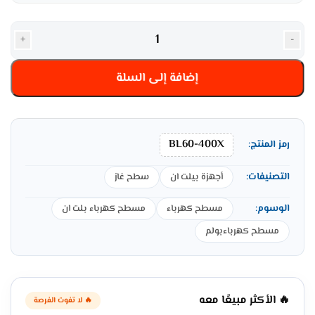
+
-
إضافة إلى السلة
BL60-400X
رمز المنتج:
التصنيفات:
أجهزة بيلت ان
سطح غاز
الوسوم:
مسطح كهرباء
مسطح كهرباء بلت ان
مسطح كهرباءبولم
🔥 الأكثر مبيعًا معه
🔥 لا تفوت الفرصة