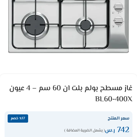
غاز مسطح بولم بلت ان 60 سم – 4 عيون
BL60-400X
سعر المنتج
٪17 خصم
742
ر.س
( يشمل الضريبة المضافة )