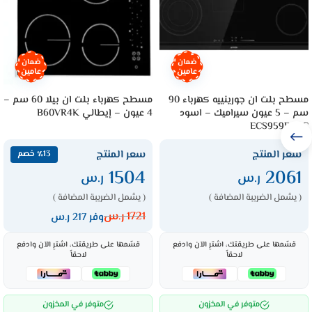
ضمان
ضمان
عامين
عامين
مسطح بلت ان جورينييه كهرباء 90
مسطح كهرباء بلت ان بيلا 60 سم –
سم – 5 عيون سيراميك – اسود
4 عيون – إيطالي B60VR4K
ECS959BCSC
سعر المنتج
سعر المنتج
٪13 خصم
1504
2061
ر.س
ر.س
( يشمل الضريبة المضافة )
( يشمل الضريبة المضافة )
1721
ر.س
وفر 217 ر.س
قسّمها على طريقتك، اشترِ الآن وادفع
قسّمها على طريقتك، اشترِ الآن وادفع
لاحقاً
لاحقاً
متوفر في المخزون
متوفر في المخزون