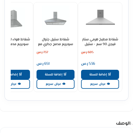
شفاط مطبخ هرمي ستار
شفاط ستيل جنرال
شفاط هواء للمطبخ ج
فيجن 90 سم - ستيل
سوبريم مدمج جداري مع
سوبريم مدمج جداري
SV90PSS
مدخنة 3 سرعات - ستيل
مدخنة 60 سم -
605
ر.س
737
ر.س
475
GSCH60FS
GSCH90FS
536
ر.س
651
ر.س
421
🛒 إضافة للسلة
🛒 إضافة للسلة
🛒 إضافة للسلة
👁 عرض سريع
👁 عرض سريع
👁 عرض سريع
الوصف