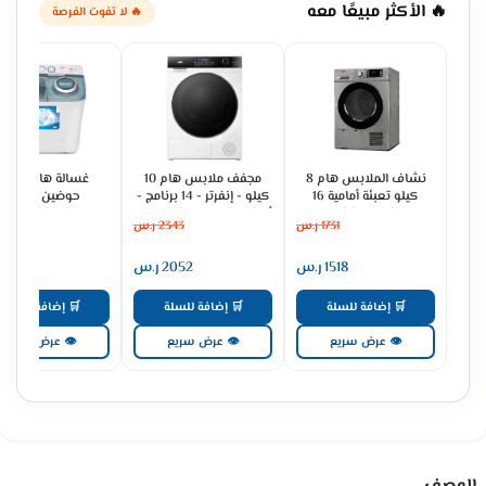
🔥 الأكثر مبيعًا معه
🔥 لا تفوت الفرصة
نشاف الملابس هام 8
مجفف ملابس هام 10
غسالة هام 8 
كيلو تعبئة أمامية 16
كيلو - إنفرتر - 14 برنامج -
حوضين - أبيض
برنامج – فضي
أبيض HMDR10WHINV25
HWM8000-25N
1731
ر.س
2343
ر.س
710
HDR80SLV-24N
1518
ر.س
2052
ر.س
629
🛒 إضافة للسلة
🛒 إضافة للسلة
🛒 إضافة للسلة
👁 عرض سريع
👁 عرض سريع
👁 عرض سريع