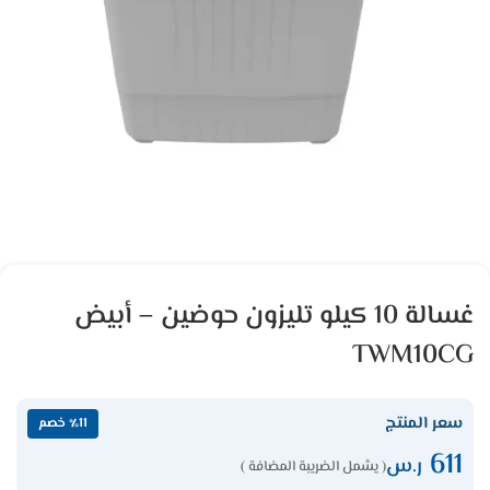
غسالة 10 كيلو تليزون حوضين – أبيض
TWM10CG
سعر المنتج
٪11 خصم
611
ر.س
( يشمل الضريبة المضافة )