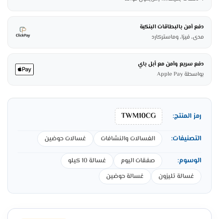
دفع آمن بالبطاقات البنكية
مدى، فيزا، وماستركارد
دفع سريع وآمن مع أبل باي
بواسطة Apple Pay
TWM10CG
رمز المنتج:
التصنيفات:
الغسالات والنشافات
غسالات حوضين
الوسوم:
صفقات اليوم
غسالة 10 كيلو
غسالة تليزون
غسالة حوضين