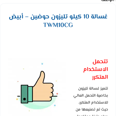
الوصف
غسالة 10 كيلو تليزون حوضين – أبيض
TWM10CG
تتحمل
الاستخدام
المتكرر
تتميز غسالة تليزون
بخاصية التحمل العالي
للاستخدام المتكرر،
حيث تم تصنيعها من