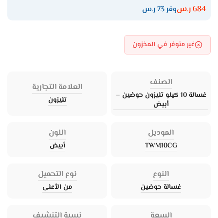
684
ر.س
وفر 73 ر.س
غير متوفر في المخزون
الصنف
العلامة التجارية
غسالة 10 كيلو تليزون حوضين –
تليزون
أبيض
الموديل
اللون
TWM10CG
أبيض
النوع
نوع التحميل
غسالة حوضين
من الأعلى
السعة
نسبة التنشيف