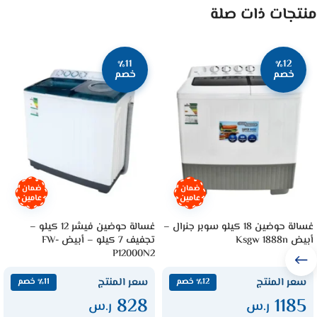
منتجات ذات صلة
٪11
٪12
خصم
خصم
ضمان
ضمان
عامين
عامين
غسالة حوضين 18 كيلو سوبر جنرال –
غسالة حوضين فيشر 12 كيلو –
أبيض Ksgw 1888n
تجفيف 7 كيلو – أبيض FW-
P12000N2
سعر المنتج
سعر المنتج
٪12 خصم
٪11 خصم
828
1185
ر.س
ر.س