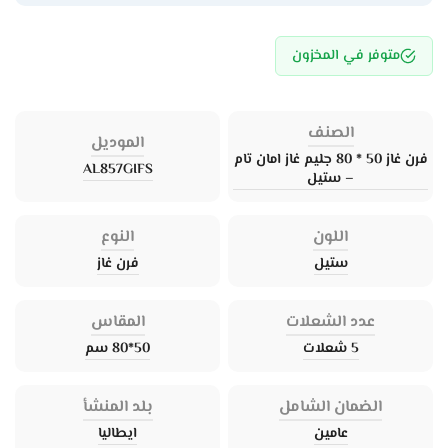
متوفر في المخزون
الصنف
الموديل
فرن غاز 50 * 80 جليم غاز امان تام
AL857GIFS
– ستيل
اللون
النوع
ستيل
فرن غاز
عدد الشعلات
المقاس
5 شعلات
50*80 سم
الضمان الشامل
بلد المنشأ
عامين
ايطاليا