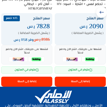
– تحكم لمس + اشارة – اسود HY-
– أمان تام – ايطالي
HT167GIFSMFAF
07
سعر المنتج
سعر المنتج
٪13 خصم
7828
2090
ر.س
ر.س
( يشمل الضريبة المضافة )
( يشمل الضريبة المضافة )
8986
ر.س
وفر 1158 ر.س
قسّمها على طريقتك، اشترِ الآن وادفع
قسّمها على طريقتك، اشترِ الآن وادفع
لاحقاً
لاحقاً
متوفر في المخزون
متوفر في المخزون
إضافة إلى السلة
إضافة إلى السلة
الأصلي، وجهتكم الأولى للأجهزة الكهربائية. اكتشفوا أفضل العروض على