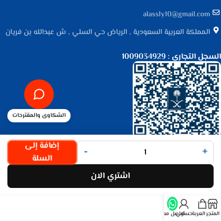
alassly10@gmail.com
المملكة العربية السعودية , الرياض حي السلي , ش عبدالله بن فريان
السجل التجاري : 1009034929
الشكاوى والمقترحات
جميع الحقوق محفوظة لـ
متجر الأصلي
© 2025.
إضافة إلى
-
+
تم التطوير بواسطة
Code Times
.
السلة
اشتري الان
المتجر
العربة
حسابي
تواصل معنا