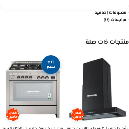
معلومات إضافية
مراجعات (0)
منتجات ذات صلة
٪13
خصم
ضمان
ضمان
عامين
عامين
شفاط حرف t هيونداي 90 سم جزيرة
فرن غاز 5 عيون جليم غاز 60*100 سم