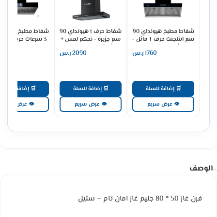
شفاط مطبخ هيونداي 90
شفاط حرف t هيونداي 90
سم انتلجنت حرف T مائل -
سم جزيرة - تحكم لمس +
3 سرعات ح
أسود HY-06
اشارة - اسود HY-07
 TECH BLACK1500
1760
ر.س
2090
ر.س
1387
1216
🛒 إضافة للسلة
🛒 إضافة للسلة
🛒 إضافة للسلة
👁 عرض سريع
👁 عرض سريع
👁 عرض سريع
الوصف
فرن غاز 50 * 80 جليم غاز امان تام – ستيل