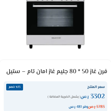
فرن غاز 50 * 80 جليم غاز امان تام – ستيل
سعر المنتج
٪13 خصم
3302
ر.س
( يشمل الضريبة المضافة )
3783
ر.س
وفر 481 ر.س