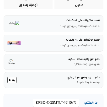
عامين
أجهزة بلت إن
قسم فاتورتك على 4 دفعات
4 دفعات بقيمة
بدون فوائد
834
ر.س
قسم فاتورتك حتى 4 دفعات
4 دفعات بقيمة
بدون فوائد
834
ر.س
دفع آمن بالبطاقات البنكية
مدى، فيزا، وماستركارد
دفع سريع وآمن مع أبل باي
بواسطة Apple Pay
KRBO-GGSMTLT-19110/X
رمز المنتج: