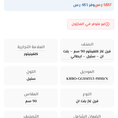
3817
ر.س
وفر 483 ر.س
غير متوفر في المخزون
الصنف
العلامة التجارية
فرن غاز كلفينتور 90 سم – بلت
كلفينيتور
ان – ستيل – ايطالي
الموديل
اللون
KRBO-GGSMTLT-19110/X
ستيل
النوع
المقاس
فرن غاز بلت ان
90 سم
الضمان الشامل
التصنيف