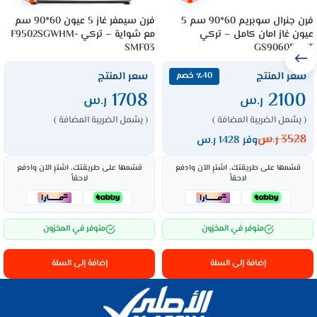
فرن جنرال سوبريم 60*90 سم 5
فرن سيمفر غاز 5 عيون 60*90 سم
عيون غاز امان كامل – تركي
مع شواية – تركي F9502SGWHM-
SMF03
GS9060FGXT
سعر المنتج
سعر المنتج
٪40 خصم
1708
2100
ر.س
ر.س
( يشمل الضريبة المضافة )
( يشمل الضريبة المضافة )
3528
ر.س
وفر 1428 ر.س
قسّمها على طريقتك، اشترِ الآن وادفع
قسّمها على طريقتك، اشترِ الآن وادفع
لاحقاً
لاحقاً
متوفر في المخزون
متوفر في المخزون
إضافة إلى السلة
إضافة إلى السلة