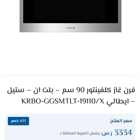
فرن غاز كلفينتور 90 سم – بلت ان – ستيل
– ايطالي KRBO-GGSMTLT-19110/X
سعر المنتج
٪13 خصم
3334
ر.س
( يشمل الضريبة المضافة )