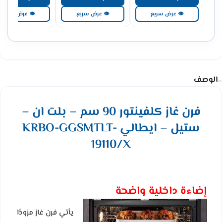
👁 عرض سريع
👁 عرض سريع
👁 عرض سريع
الوصف
فرن غاز كلفينتور 90 سم – بلت ان –
ستيل – ايطالي KRBO-GGSMTLT-
19110/X
إضاءة داخلية واضحة
يأتي فرن غاز مزودًا