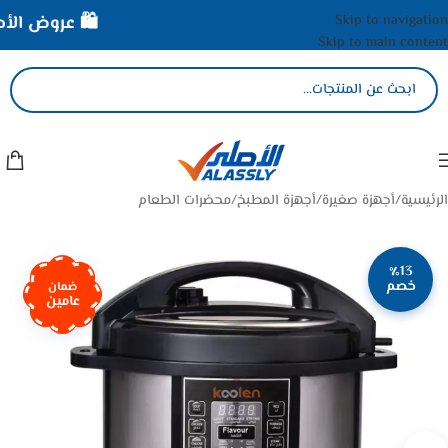
Skip to navigation
🛍️ عروض الأصلي
Skip to main content
الرئيسية
/
أجهزة صغيرة
/
أجهزة المطبخ
/
محضرات الطعام
٪13
خصم
ضمان
عامين