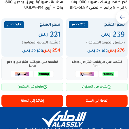
قدر ضغط بيسك كهرباء 1000 وات –
مكنسة كهربائية برميل يوجين 1800
6 لتر – 8 برامج – فضي BPC-6L8P
وات – أزرق UGDW-P14
سعر المنتج
سعر المنتج
٪13 خصم
٪13 خصم
221
239
ر.س
ر.س
( يشمل الضريبة المضافة )
( يشمل الضريبة المضافة )
276
ر.س
254
ر.س
وفر 37 ر.س
وفر 33 ر.س
قسّمها على طريقتك، اشترِ الآن وادفع
قسّمها على طريقتك، اشترِ الآن وادفع
لاحقاً
لاحقاً
متوفر في المخزون
متوفر في المخزون
إضافة إلى السلة
إضافة إلى السلة