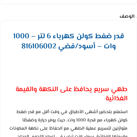
الوصف
قدر ضغط كولن كهرباء 6 لتر – 1000
وات – أسود/فضي 816106002
طهي سريع يحافظ على النكهة والقيمة
الغذائية
استمتع بتحضير أشهى الأطباق في وقت أقل مع قدر ضغط
كولن كهرباء مع قدرة 1000 وات، حيث يوفر حرارة وضغطًا
متوازنين لتسريع عملية الطهي مع الحفاظ على نكهة المكونات
وقيمتها الغذائية. سواء كنت ترغب في إعداد اللحوم، الدجاج،