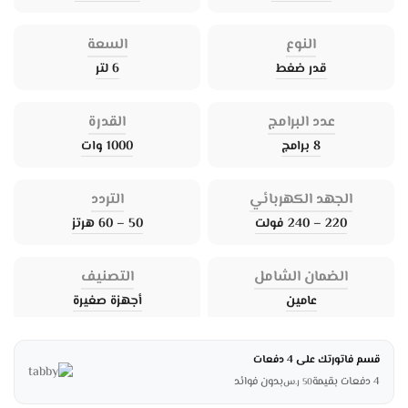
النوع
السعة
قدر ضغط
6 لتر
عدد البرامج
القدرة
8 برامج
1000 وات
الجهد الكهربائي
التردد
220 – 240 فولت
50 – 60 هرتز
الضمان الشامل
التصنيف
عامين
أجهزة صغيرة
قسم فاتورتك على 4 دفعات
4 دفعات بقيمة
بدون فوائد
50
ر.س