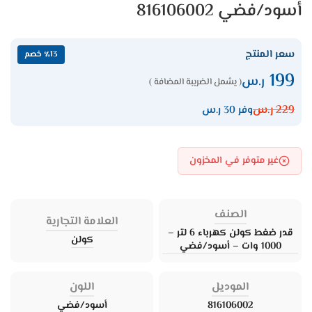
أسود/فضي 816106002
سعر المنتج
٪13 خصم
199
ر.س
( يشمل الضريبة المضافة )
229
ر.س
وفر 30 ر.س
غير متوفر في المخزون
الصنف
العلامة التجارية
قدر ضغط كولن كهرباء 6 لتر –
كولن
1000 وات – أسود/فضي
الموديل
اللون
816106002
أسود/فضي