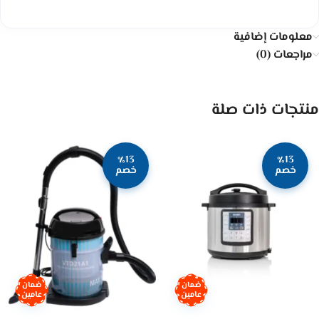
معلومات إضافية
مراجعات (0)
منتجات ذات صلة
٪13
٪13
خصم
خصم
ضمان
ضمان
عامين
عامين