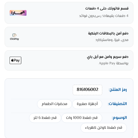
قسم فاتورتك حتى 4 دفعات
4 دفعات بقيمة
بدون فوائد
50
ر.س
دفع آمن بالبطاقات البنكية
مدى، فيزا، وماستركارد
دفع سريع وآمن مع أبل باي
بواسطة Apple Pay
816106002
رمز المنتج:
التصنيفات:
أجهزة صغيرة
محضرات الطعام
الوسوم:
قدر ضغط 1000 وات
قدر ضغط 6 لتر
قدر ضغط كولن كهرباء