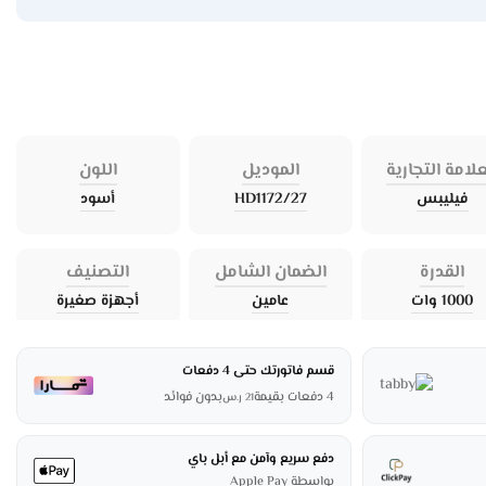
علامة التجارية
الموديل
اللون
فيليبس
HD1172/27
أسود
القدرة
الضمان الشامل
التصنيف
1000 وات
عامين
أجهزة صغيرة
قسم فاتورتك حتى 4 دفعات
4 دفعات بقيمة
بدون فوائد
21
ر.س
دفع سريع وآمن مع أبل باي
بواسطة Apple Pay