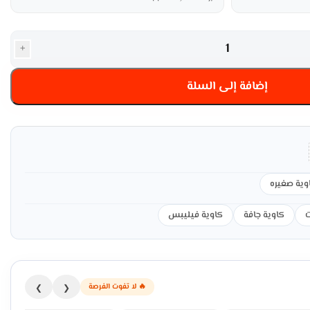
+
إضافة إلى السلة
وية صغيره
كاوية جافة
كاوية فيليبس
🔥 لا تفوت الفرصة
❯
❮