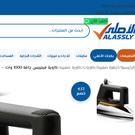
Skip to navigation
Skip to main content
اطلب الأن
التخفيضات
بكجات الأصلي
مكيفات
ثلاجات و فريزرات
الثلاجات التجارية
الغسالات 
الرئيسية
/
أجهزة صغيرة
/
كاويات
/
كاوية صغيره
/
كاوية فيليبس جافة 1000 وات – أسود HD1172/27
٪12
خصم