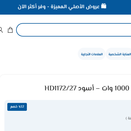
🛍️ عروض الأصلي المميزة - وفر أكثر الآن
⚡ خصومات ت
العناية الشخصية
العلامات التجارية
H
٪12 خصم
ة )