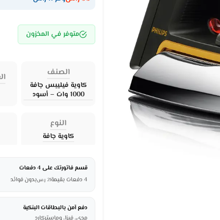
متوفر في المخزون
الصنف
ال
كاوية فيليبس جافة
1000 وات – أسود
النوع
كاوية جافة
قسم فاتورتك على 4 دفعات
4 دفعات بقيمة
بدون فوائد
21
ر.س
دفع آمن بالبطاقات البنكية
مدى، فيزا، وماستركارد