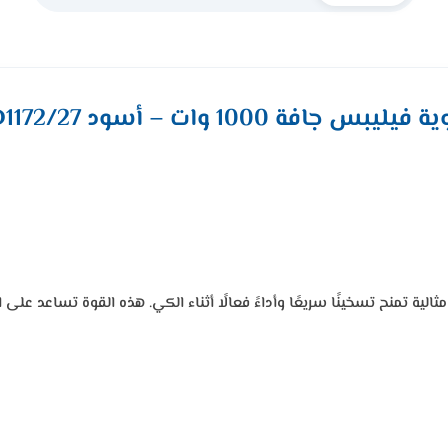
فيليبس جافة 1000 وات – أسود HD1172/27
 بقدرة كهربائية تبلغ 1000 وات، وهي قدرة مثالية تمنح تسخينًا سريعًا وأداءً فعالًا أثناء الكي.