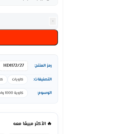
-
HD1172/27
رمز المنتج:
التصنيفات:
كاويات
كا
الوسوم:
كاوية 1000 وات
🔥 الأكثر مبيعًا معه