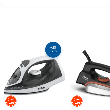
٪13
خصم
ضمان
ضمان
عامين
عامين