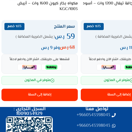
كاوية ملابس جافة تيفال 1200 وات – أسود
مكواه بخار كيون 1600 وات – أبيض
KGC/1003
سعر المنتج
٪13 خصم
٪13 خصم
59
ر.س
يشمل الضريبة المضافة )
( يشمل الضريبة المضافة )
68
ر.س
وفر 9 ر.س
ريقتك، اشترِ الآن وادفع لاحقاً
قسّمها على طريقتك، اشترِ الآن وادفع لاحقاً
متوفر في المخزون
متوفر في المخزون
إضافة إلى السلة
إضافة إلى السلة
تواصل معنا
السجل التجاري :
1009034929
9660543398043⁩+
9660543398043⁩+