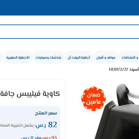
و النشافات
مواقد و أفران
أجهزة البيلت أن
شاشات وصوتيات
الأجهزة الصغيرة
كاوية فيليبس جافة 1000 وات – أسود D1172/27
ضمان
عامين
سعر المنتج
82
ر.س
( يشمل الضريبة المضاف
93
ر.س
وفر 11 ر.س