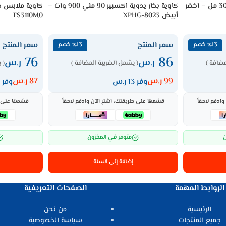
كاوية بخار دوتس 1200 وات 300 مل – اخضر
كاوية بخار يدوية اكسبير 90 ملي 900 وات –
أبيض XPHG-8023
FS3110M0
سعر المنتج
سعر المنتج
٪13 خصم
٪13 خصم
76
86
ر.س
ر.س
مضافة )
( يشمل الضريبة المضافة )
( 
99
ر.س
87
ر.س
وفر 13 ر.س
وفر 11 ر.س
ادفع لاحقاً
قسّمها على طريقتك، اشترِ الآن وادفع لاحقاً
قسّمها على ط
ن
متوفر في المخزون
إضافة إلى السلة
الروابط المهمة
الصفحات التعريفية
الرئيسية
من نحن
جميع المنتجات
سياسة الخصوصية