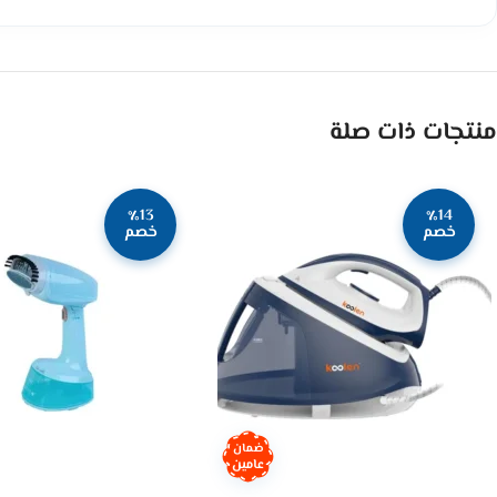
منتجات ذات صلة
٪13
٪14
خصم
خصم
ضمان
عامين