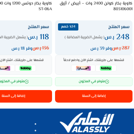
كاوية بخار كولن 2400 وات – أبيض / أزرق
ST-06A
803106001
سعر المنتج
سعر المنتج
٪14 خصم
118
248
ر.س
ر.س
( يشمل الضريبة المضافة )
( يشمل الضريبة ال
287
ر.س
136
ر.س
وفر 39 ر.س
وفر 18 ر.س
قسّمها على طريقتك، اشترِ الآن وادفع لاحقاً
قسّمها على طريقتك، اشترِ الآن و
متوفر في المخزون
متوفر في المخزو
إضافة إلى السلة
إضافة إلى السلة