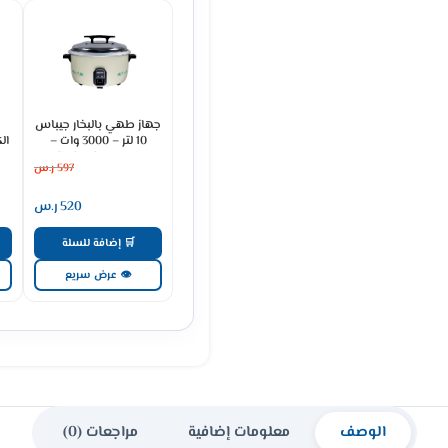
جهاز طهي بالبخار جيباس
10 لتر – 3000 وات –
كريمي GRC4323
597
ر.س
520
ر.س
🛒 إضافة للسلة
👁 عرض سريع
الوصف
معلومات إضافية
مراجعات (0)