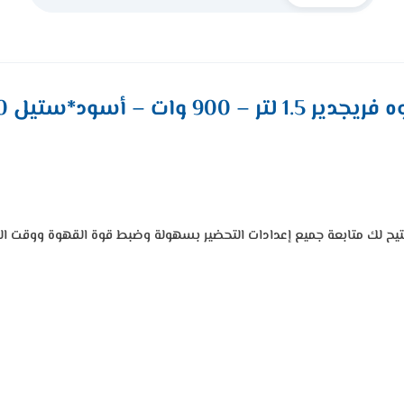
900 وات – أسود*ستيل FD-CM1510
L مع وحدة تحكم رقمية، مما يتيح لك متابعة جميع إعدادات التحضير بسهولة وضبط قوة القهوة و