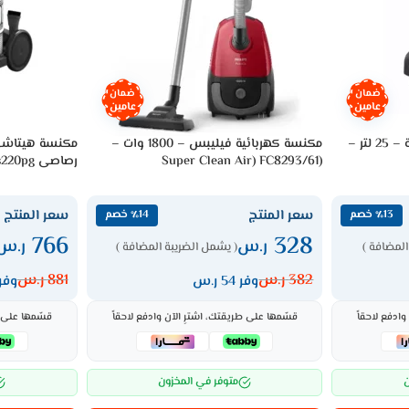
ضمان
ضمان
عامين
عامين
مكنسة جنرال سوبريم كهربائية – 25 لتر –
مكنسة كهربائية فيليبس – 1800 وات –
(Super Clean Air) FC8293/61
رصاصى Cv-950hss220pg
سعر المنتج
سعر المنتج
٪13 خصم
٪14 خصم
766
328
ر.س
ر.س
المضافة )
( يشمل الضريبة المضافة )
382
ر.س
881
ر.س
وفر 54 ر.س
وفر 115 ر
ادفع لاحقاً
قسّمها على طريقتك، اشترِ الآن وادفع لاحقاً
قسّمها على ط
ن
متوفر في المخزون