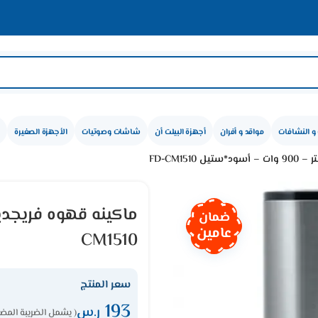
و النشافات
مواقد و أفران
أجهزة البيلت أن
شاشات وصوتيات
الأجهزة الصغيرة
ضمان
عامين
CM1510
سعر المنتج
193
ر.س
( يشمل الضريبة المضا