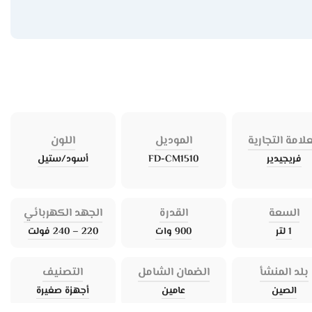
علامة التجارية
الموديل
اللون
فريجيدير
FD-CM1510
أسود/ستيل
السعة
القدرة
الجهد الكهربائي
1 لتر
900 وات
220 – 240 فولت
بلد المنشأ
الضمان الشامل
التصنيف
الصين
عامين
أجهزة صغيرة