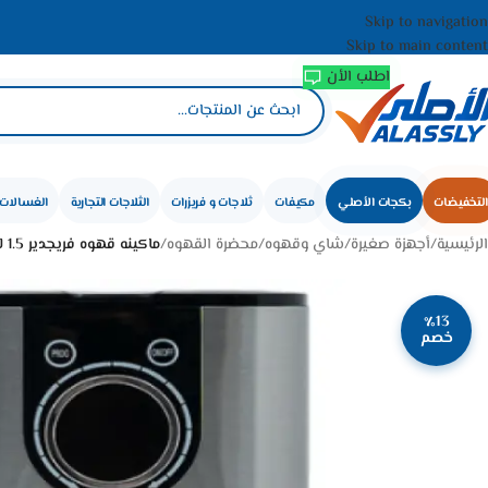
Skip to navigation
Skip to main content
اطلب الأن
التخفيضات
بكجات الأصلي
مكيفات
ثلاجات و فريزرات
الثلاجات التجارية
الغسالات 
الرئيسية
/
أجهزة صغيرة
/
شاي وقهوه
/
محضرة القهوه
/
ماكينه قهوه فريجدير 1.5 لتر – 900 وات – أسود*ستيل FD-CM1510
٪13
خصم