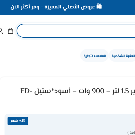
🛍️ عروض الأصلي المميزة - وفر أكثر الآن
⚡ خص
العناية الشخصية
العلامات التجارية
ماكينه قهوه فريجدير 1.5 لتر – 900 وات – أسود*ستيل FD-
٪13 خصم
فة )