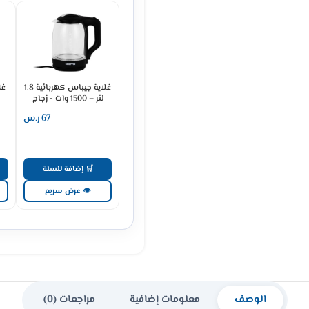
غلاية جيباس كهربائية 1.8
غل
لتر – 1500 وات - زجاج
GK9901
67
ر.س
🛒 إضافة للسلة
👁 عرض سريع
الوصف
معلومات إضافية
مراجعات (0)