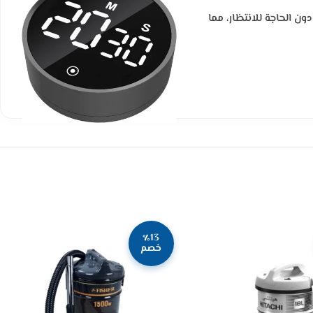
ن الحاجة للانتظار، مما
٪13
خصم