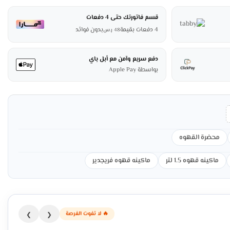
قسم فاتورتك حتى 4 دفعات
4 دفعات بقيمة
بدون فوائد
48
ر.س
دفع سريع وآمن مع أبل باي
بواسطة Apple Pay
محضرة القهوه
ماكينه قهوه 1.5 لتر
ماكينه قهوه فريجدير
🔥 لا تفوت الفرصة
❯
❮