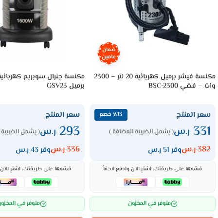
ضمان
عامين
مكنسة فيشر برميل كهربائية 20 لتر – 2300
وات – فضي BSC-2300
برميل GSV23
سعر المنتج
سعر المنتج
٪13 خصم
293
331
ر.س
ر.س
( يشمل الضريبة المضافة )
( يشمل الضريبة 
382
ر.س
336
ر.س
وفر 51 ر.س
وفر 43 ر.س
قسّمها على طريقتك، اشترِ الآن وادفع لاحقاً
قسّمها على طريقتك، اشترِ الآن و
متوفر في المخزون
متوفر في المخزو