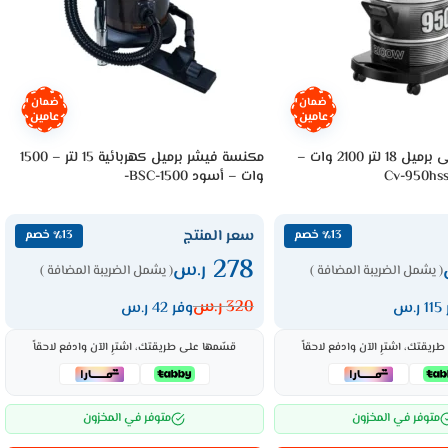
ضمان
ضمان
عامين
عامين
مكنسة هيتاشى برميل 18 لتر 2100 وات –
مكنسة فيشر برميل كهربائية 15 لتر – 1500
وات – أسود BSC-1500-
سعر المنتج
٪13 خصم
٪13 خصم
278
ر.س
( يشمل الضريبة المضافة )
( يشمل الضريبة المضافة )
320
ر.س
.س
وفر 42 ر.س
ريقتك، اشترِ الآن وادفع لاحقاً
قسّمها على طريقتك، اشترِ الآن وادفع لاحقاً
متوفر في المخزون
متوفر في المخزون