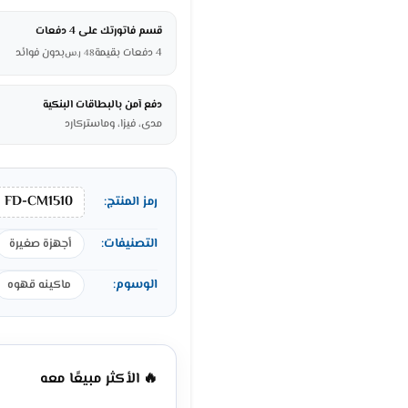
قسم فاتورتك على 4 دفعات
4 دفعات بقيمة
بدون فوائد
48
ر.س
دفع آمن بالبطاقات البنكية
مدى، فيزا، وماستركارد
FD-CM1510
رمز المنتج:
التصنيفات:
أجهزة صغيرة
الوسوم:
ماكينه قهوه
🔥 الأكثر مبيعًا معه