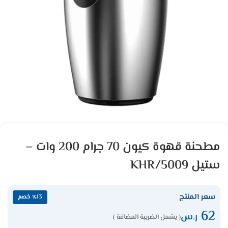
مطحنة قهوة كيون 70 جرام 200 وات –
ستيل KHR/5009
سعر المنتج
٪13 خصم
62
ر.س
( يشمل الضريبة المضافة )