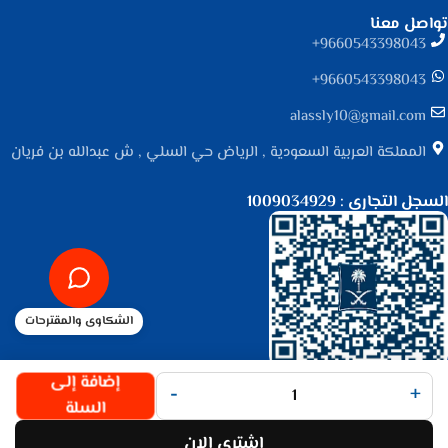
تواصل معنا
9660543398043⁩+
9660543398043⁩+
alassly10@gmail.com
المملكة العربية السعودية , الرياض حي السلي , ش عبدالله بن فريان
السجل التجاري : 1009034929
الشكاوى والمقترحات
جميع الحقوق محفوظة لـ
متجر الأصلي
© 2025.
إضافة إلى
-
+
تم التطوير بواسطة
Code Times
.
السلة
اشتري الان