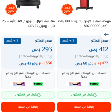
ضمان
ضمان
عامين
عامين
مروحة ستاند كولن 16 بوصة 100 وات
مكنسة جنرال سوبريم كهربائية – 25
– أحمر 807100009
لتر – برميل GSV23
سعر المنتج
سعر المنتج
٪13 خصم
٪13 خصم
293
412
ر.س
ر.س
( يشمل الضريبة المضافة )
( يشمل الضريبة المضافة )
472
ر.س
336
ر.س
وفر 60 ر.س
وفر 43 ر.س
قسّمها على طريقتك، اشترِ الآن وادفع
قسّمها على طريقتك، اشترِ الآن وادفع
لاحقاً
لاحقاً
متوفر في المخزون
متوفر في المخزون
إضافة إلى السلة
إضافة إلى السلة