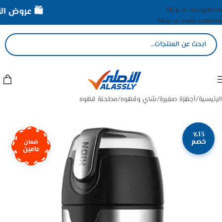
Skip to navigation
🛍️ عروض الأص
Skip to main content
الرئيسية
/
أجهزة صغيرة
/
شاي وقهوه
/
مطحنة قهوه
٪13
خصم
ضمان
عامين