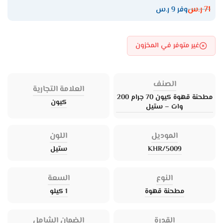
71
ر.س
وفر 9 ر.س
غير متوفر في المخزون
الصنف
العلامة التجارية
مطحنة قهوة كيون 70 جرام 200
كيون
وات – ستيل
الموديل
اللون
KHR/5009
ستيل
النوع
السعة
مطحنة قهوة
1 كيلو
القدرة
الضمان الشامل