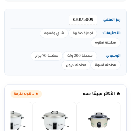
KHR/5009
رمز المنتج:
التصنيفات:
أجهزة صغيرة
شاي وقهوه
مطحنة قهوه
الوسوم:
مطحنة 200 وات
مطحنة 70 جرام
مطحنه قهوة
مطحنه كيون
🔥 الأكثر مبيعًا معه
🔥 لا تفوت الفرصة