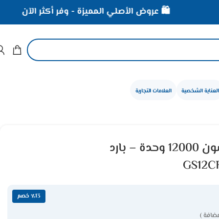
🛍️ عروض الأصلي المميزة - وفر أكثر الآن
⚡ خصو
العناية الشخصية
العلامات التجارية
مكيف اسبليت جيبسون 12000 وحدة – بارد
GS12C
٪13 خصم
مضافة )