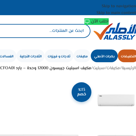
Skip to navigation
Skip to main content
اطلب الأن
التخفيضات
بكجات الأصلي
مكيفات
ثلاجات و فريزرات
الثلاجات التجارية
الغسالات 
الرئيسية
/
مكيفات
/
سبليت
/
مكيف اسبليت جيبسون 12000 وحدة – بارد GS12CFIA01/GS12CFOA01
٪13
خصم