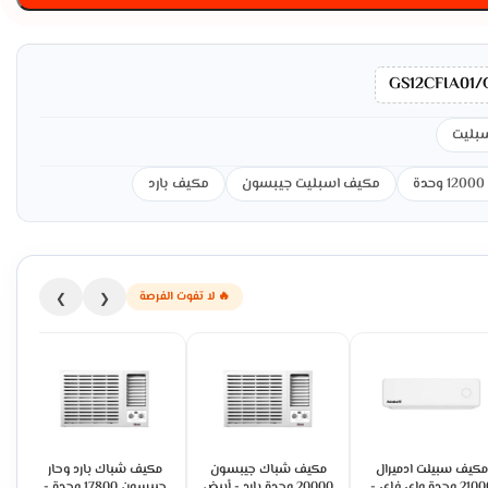
GS12CFIA01/
بليت
مكيف اسبليت جيبسون
مكيف بارد
🔥 لا تفوت الفرصة
❯
❮
مكيف سبيلت ادميرال
مكيف شباك جيبسون
مكيف شباك بارد وحار
21000 وحدة واي فاي -
20000 وحدة بارد - أبيض
جيبسون 17800 وحدة -