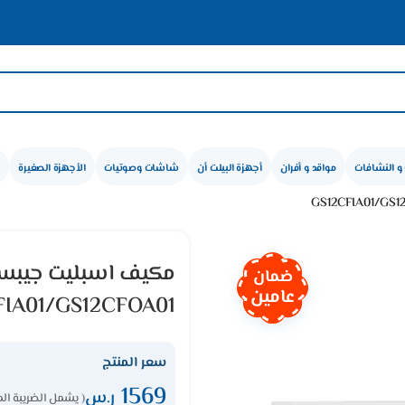
و النشافات
مواقد و أفران
أجهزة البيلت أن
شاشات وصوتيات
الأجهزة الصغيرة
ضمان
عامين
FIA01/GS12CFOA01
سعر المنتج
1569
ر.س
( يشمل الضريبة ال