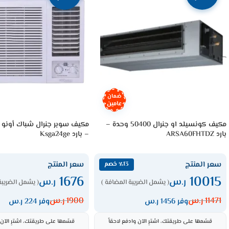
ضمان
عامين
مكيف كونسيلد او جنرال 50400 وحدة –
بارد ARSA60FHTDZ
– بارد Ksga24ge
سعر المنتج
سعر المنتج
٪13 خصم
1676
10015
ر.س
ر.س
( يشمل الضريبة المضافة )
( يشمل الضريبة
11471
ر.س
1900
ر.س
وفر 1456 ر.س
وفر 224 ر.س
قسّمها على طريقتك، اشترِ الآن وادفع لاحقاً
قسّمها على طريقتك، اشترِ الآن و