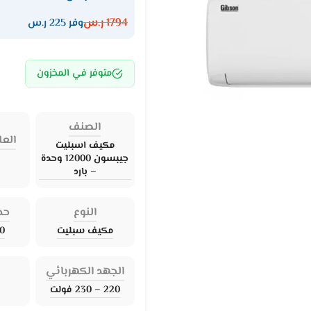
1794
ر.س
وفر 225 ر.س
متوفر في المخزون
الصنف
العل
مكيف اسبليت
جيبسون 12000 وحدة
– بارد
النوع
حج
مكيف سبليت
00
الجهد الكهربائي
220 – 230 فولت