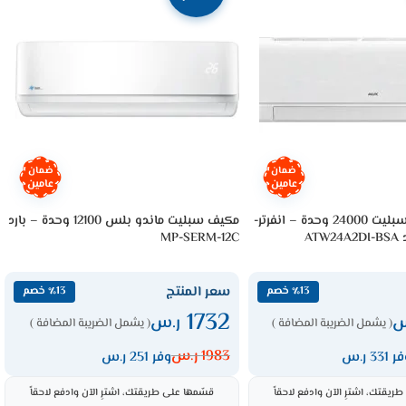
ضمان
ضمان
عامين
عامين
مكيف اوكس سبليت 24000 وحدة – انفرتر-
مكيف سبليت ماندو بلس 12100 وحدة – بارد
AT
MP-SERM-12C
سعر المنتج
٪13 خصم
٪13 خصم
1732
س
ر.س
( يشمل الضريبة المضافة )
( يشمل الضريبة المضافة )
1983
ر.س
 331 ر.س
وفر 251 ر.س
ريقتك، اشترِ الآن وادفع لاحقاً
قسّمها على طريقتك، اشترِ الآن وادفع لاحقاً