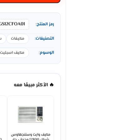
GS12CFOA01
رمز المنتج:
التصنيفات:
مكيفات
س
الوسوم:
مكيف اسبليت 12000 وحدة
🔥 الأكثر مبيعًا معه
مكيف وايت وستنجهاوس
شباك 17800 وحدة - حار