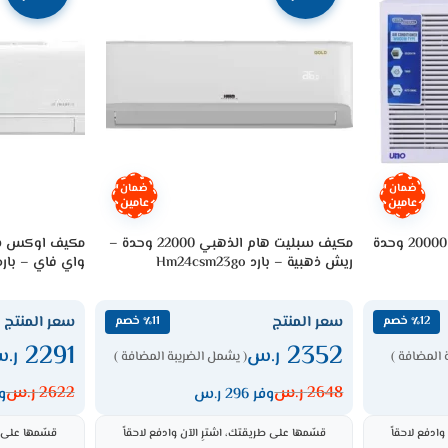
ضمان
ضمان
عامين
عامين
مكيف سوبر جنرال شباك أونو 20000 وحدة
مكيف سبليت هام الذهبي 22000 وحدة –
ريش ذهبية – بارد Hm24csm23go
واي فاي – بارد W24A2DI-BSA
سعر المنتج
سعر المنتج
٪12 خصم
٪11 خصم
2291
2352
ر.س
ر.
 المضافة )
( يشمل الضريبة المضافة )
2648
ر.س
2622
ر.س
وفر 296 ر.س
وفر
ادفع لاحقاً
قسّمها على طريقتك، اشترِ الآن وادفع لاحقاً
قسّمها على ط