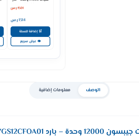
بارد WWA20K22HR
حار
1501
ر.س
1314
ر.س
🛒 إضافة للسلة
👁 عرض سريع
الوصف
معلومات إضافية
بارد GS12CFIA01/GS12CFOA01