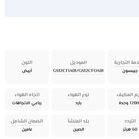
امة التجارية
الموديل
اللون
جيبسون
GS12CFIA01/GS12CFOA01
أبيض
م المكيف
نوع الهواء
اتجاه الهواء
120 وحدة
بارد
رباعي الاتجاهات
التردد
بلد المنشأ
الضمان الشامل
60 هرتز
الصين
عامين