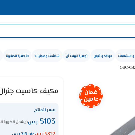
و النشافات
مواقد و أفران
أجهزة البيلت أن
شاشات وصوتيات
الأجهزة الصغيرة
مكيف كاسيت جنرال سوبريم 30000 وحد
ضمان
عامين
سعر المنتج
5103
ر.س
( يشمل الضريبة ال
5822
ر.س
وفر 719 ر.س