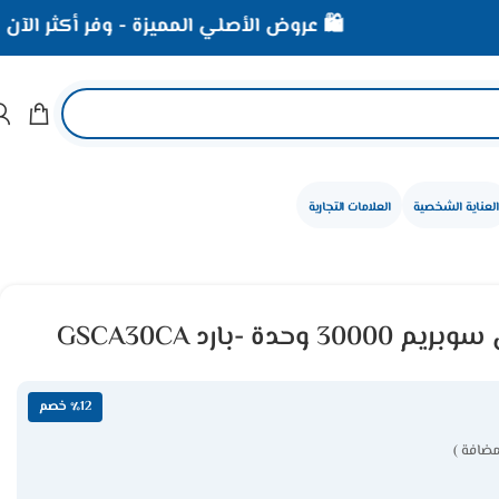
🛍️ عروض الأصلي المميزة - وفر أكثر الآن
العناية الشخصية
العلامات التجارية
ة -بارد GSCA30CA
٪12 خصم
مضافة )