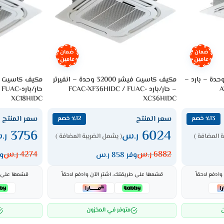
ضمان
ضمان
عامين
عامين
ف كاسيت ال جي 25000 وحدة – بارد –
مكيف كاسيت فيشر 32000 وحدة – انفيرتر
– حار/بارد FCAC-XF36HIDC / FUAC-
حار/باردC
XC18HIDC
XC36HIDC
سعر المنتج
سعر المنتج
٪13 خصم
٪12 خصم
3756
6024
ر.س
ر.
 المضافة )
( يشمل الضريبة المضافة )
6882
ر.س
4274
ر.س
وفر 858 ر.س
وفر
ادفع لاحقاً
قسّمها على طريقتك، اشترِ الآن وادفع لاحقاً
قسّمها على ط
ن
متوفر في المخزون