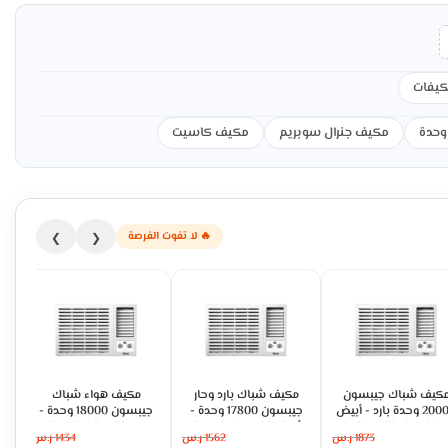
يفات
مكيف جنرال سوبريم
مكيف كاسيت
🔥 لا تفوت الفرصة
❯
❮
كيف شباك جيبسون
مكيف شباك بارد وحار
مكيف هواء شباك
20000 وحدة بارد - أبيض
جيبسون 17800 وحدة -
جيبسون 18000 وحدة -
GWAC24CFA02
أبيض GWAC18HFA02
بارد GWAC18CFA02
1873
ر.س
1562
ر.س
1434
ر.س