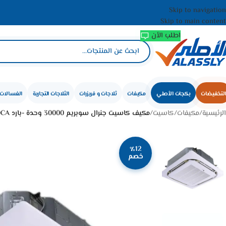
Skip to navigation
Skip to main content
اطلب الأن
التخفيضات
بكجات الأصلي
مكيفات
ثلاجات و فريزرات
الثلاجات التجارية
الغسالات 
الرئيسية
/
مكيفات
/
كاسيت
/
مكيف كاسيت جنرال سوبريم 30000 وحدة -بارد GSCA30CA
٪12
خصم