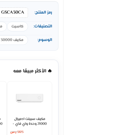
GSCA30CA
رمز المنتج:
التصنيفات:
كاسيت
مك
الوسوم:
مكيف 30000 وحدة
🔥 الأكثر مبيعًا معه
مكيف سبيلت ادميرال
م
21000 وحدة واي فاي -
حار بارد ADS24KHCNP
3123
ر.س