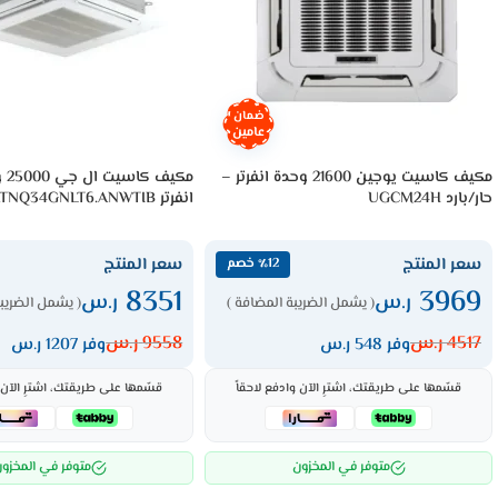
ضمان
عامين
مكيف كاسيت يوجين 21600 وحدة انفرتر –
مكي
حار/بارد UGCM24H
انفرتر ATNQ34GNLT6.ANWTIB
سعر المنتج
سعر المنتج
٪12 خصم
8351
3969
ر.س
ر.س
( يشمل الضريبة المضافة )
( يشمل الضريبة
4517
ر.س
9558
ر.س
وفر 548 ر.س
وفر 1207 ر.س
قسّمها على طريقتك، اشترِ الآن وادفع لاحقاً
قسّمها على طريقتك، اشترِ الآن و
متوفر في المخزون
متوفر في المخزو