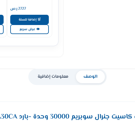
2727
ر.س
🛒 إضافة للسلة
👁 عرض سريع
الوصف
معلومات إضافية
 جنرال سوبريم 30000 وحدة -بارد GSCA30CA