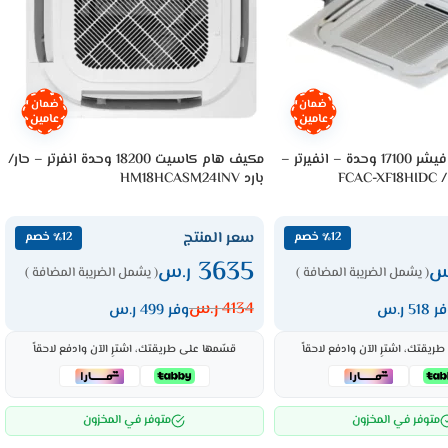
ضمان
ضمان
عامين
عامين
مكيف كاسيت فيشر 17100 وحدة – انفيرتر –
مكيف هام كاسيت 18200 وحدة انفرتر – حار/
FCAC-XF18HIDC / FUA-
بارد HM18HCASM24INV
سعر المنتج
٪12 خصم
٪12 خصم
3635
س
ر.س
( يشمل الضريبة المضافة )
( يشمل الضريبة المضافة )
4134
ر.س
 518 ر.س
وفر 499 ر.س
ريقتك، اشترِ الآن وادفع لاحقاً
قسّمها على طريقتك، اشترِ الآن وادفع لاحقاً
متوفر في المخزون
متوفر في المخزون