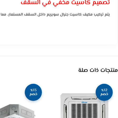
تصميم كاسيت مخفي في السقف
يتم تركيب مكيف كاسيت جنرال سوبريم داخل السقف المستعار، مما يجعله غ
منتجات ذات صلة
٪13
٪12
خصم
خصم