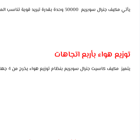
يأتي مكيف جنرال سوبريم 30000 وحدة بقدرة تبريد قوية تناسب المساحات الكبيرة، مثل المكاتب والمحلات والصالات. هذه السعة تساعد على خفض درجة الحرارة بسرعة حتى في الأجواء الحارة.
توزيع هواء بأربع اتجاهات
يتميز مكيف كاسيت جنرال سوبريم بنظام توزيع هواء يخرج من 4 جهات داخلية، مما يساعد على نشر البرودة بشكل متساوي في جميع أركان المكان، ويقلل من وجود مناطق غير مغطاة بالهواء البارد.