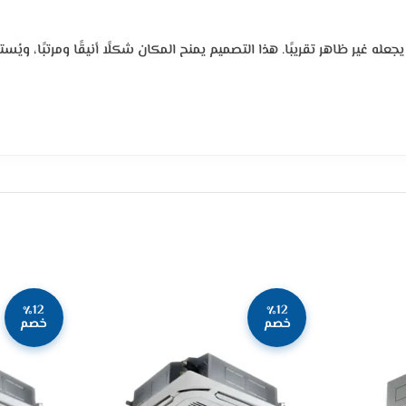
ير ظاهر تقريبًا. هذا التصميم يمنح المكان شكلًا أنيقًا ومرتبًا، ويُستخدم
٪12
٪12
خصم
خصم