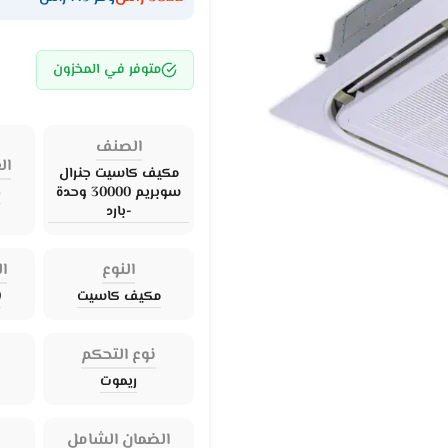
متوفر في المخزون
الصنف
ال
مكيف كاسيت جنرال
سوبريم 30000 وحدة
ج
-بارد
النوع
ال
مكيف كاسيت
0
نوع التحكم
ريموت
الضمان الشامل