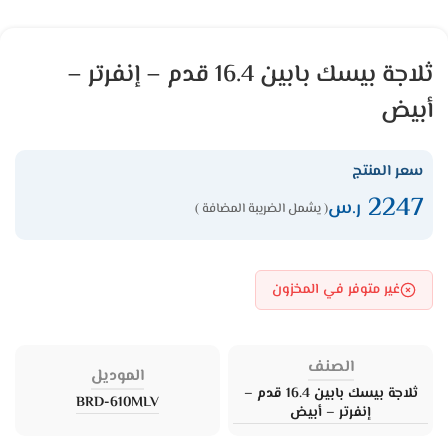
ثلاجة بيسك بابين 16.4 قدم – إنفرتر –
أبيض
سعر المنتج
2247
ر.س
( يشمل الضريبة المضافة )
غير متوفر في المخزون
الصنف
الموديل
ثلاجة بيسك بابين 16.4 قدم –
BRD-610MLV
إنفرتر – أبيض