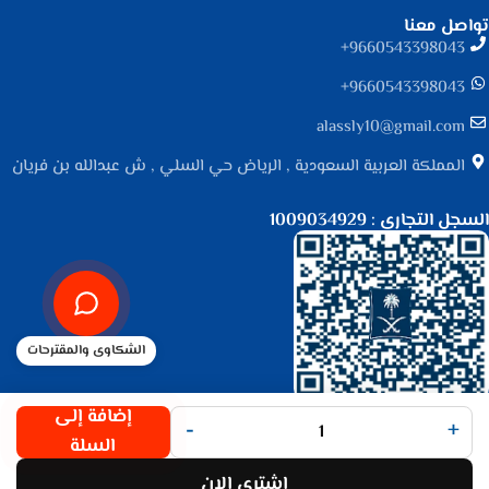
تواصل معنا
9660543398043⁩+
9660543398043⁩+
alassly10@gmail.com
المملكة العربية السعودية , الرياض حي السلي , ش عبدالله بن فريان
السجل التجاري : 1009034929
الشكاوى والمقترحات
جميع الحقوق محفوظة لـ
متجر الأصلي
© 2025.
إضافة إلى
-
+
تم التطوير بواسطة
Code Times
.
السلة
اشتري الان