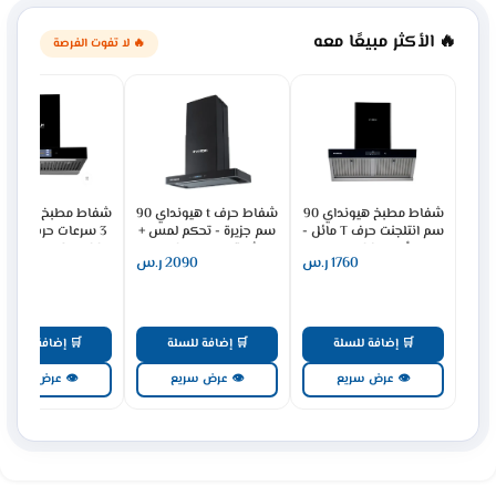
🔥 الأكثر مبيعًا معه
🔥 لا تفوت الفرصة
شفاط مطبخ هيونداي 90
شفاط حرف t هيونداي 90
سم انتلجنت حرف T مائل -
سم جزيرة - تحكم لمس +
3 سرعات ح
أسود HY-06
اشارة - اسود HY-07
 TECH BLACK1500
1760
ر.س
2090
ر.س
1387
1216
🛒 إضافة للسلة
🛒 إضافة للسلة
🛒 إضافة للسلة
👁 عرض سريع
👁 عرض سريع
👁 عرض سريع