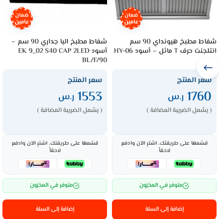
ضمان
ضمان
عامين
عامين
شفاط مطبخ هيونداي 90 سم
شفاط مطبخ البا جداري 90 سم –
انتلجنت حرف T مائل – أسود HY-06
أسود EK 9_02 S40 CAP 2LED
BL/F/90
سعر المنتج
سعر المنتج
1553
1760
ر.س
ر.س
( يشمل الضريبة المضافة )
( يشمل الضريبة المضافة )
قسّمها على طريقتك، اشترِ الآن وادفع
قسّمها على طريقتك، اشترِ الآن وادفع
لاحقاً
لاحقاً
متوفر في المخزون
متوفر في المخزون
إضافة إلى السلة
إضافة إلى السلة