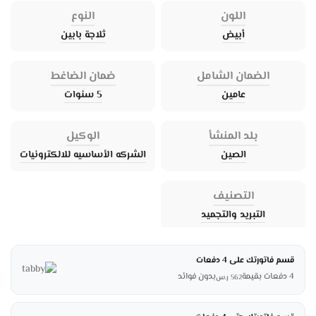
اللون
النوع
أبيض
ثلاجة بابين
الضمان الشامل
ضمان الضاغط
عامين
5 سنوات
بلد المنشأ
الوكيل
الصين
الشركه الأساسيه للالكترونيات
التصنيف
التبريد والتجميد
قسم فاتورتك على 4 دفعات
4 دفعات بقيمة
بدون فوائد
562
ر.س