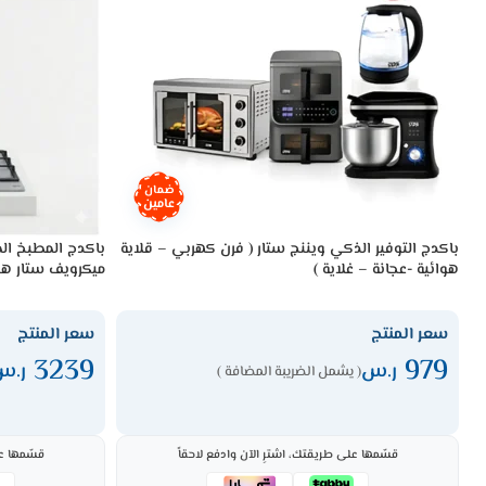
ضمان
عامين
باكدج التوفير الذكي ويننج ستار ( فرن كهربي – قلاية
باكدج المطبخ ال
هوائية -عجانة – غلاية )
ميكرويف ستار هو
سعر المنتج
سعر المنتج
3239
979
ر.س
ر.س
( يشمل الضريبة المضافة )
قسّمها على طريقتك، اشترِ الآن وادفع لاحقاً
قسّمها عل