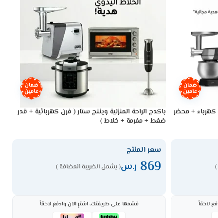
ضمان
ضمان
عامين
عامين
 كهرباء + محضر
باكدج الراحة المنزلية ويننج ستار ( فرن كهربائية + قدر
باك
ضغط + مفرمة + خلاط )
بول
سعر المنتج
س
9
869
ر.س
)
( يشمل الضريبة المضافة )
ع لاحقاً
قسّمها على طريقتك، اشترِ الآن وادفع لاحقاً