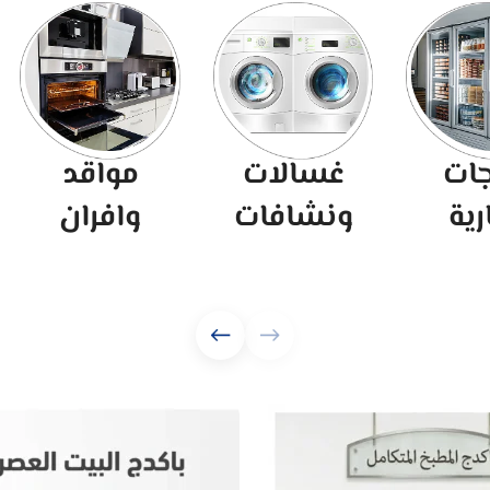
مواقد
اجهزة بيلت
شاش
وافران
ان
وصوت