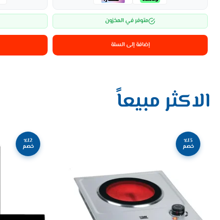
متوفر في المخزون
إضافة إلى السلة
الاكثر
مبيعاً
٪12
٪13
خصم
خصم