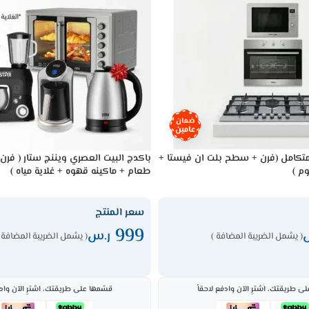
ضمان
عامين
متكامل (فرن + سطح بلت ان فيستا +
باكدج البيت العصري ويننج ستار ( فرن
م )
طعام + ماكينه قهوه + غلاية مياه )
سعر المنتج
999
ر.س
( يشمل الضريبة المضافة )
( يشمل الضريبة المضافة 
ى طريقتك، اشترِ الآن وادفع لاحقاً
قسّمها على طريقتك، اشترِ الآن وادف