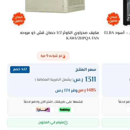
ضمان
ضمان
عامين
عامين
ثلاجة عرض البا 3 قدم باب واحد زجاجي – أسود ELBA
مكيف صحراوي الكوثر 1/2 حصان قش ذو مروحه
مكيف س
KAW1/2HPQA FAN
9
تم شراءه
مرة
سعر المنتج
س
٪12 خصم
2
1311
ر.س
( يشمل الضريبة المضافة )
1485
ر.س
5
وفر 174 ر.س
ع لاحقاً
قسّمها على طريقتك، اشترِ الآن وادفع لاحقاً
متوفر في المخزون