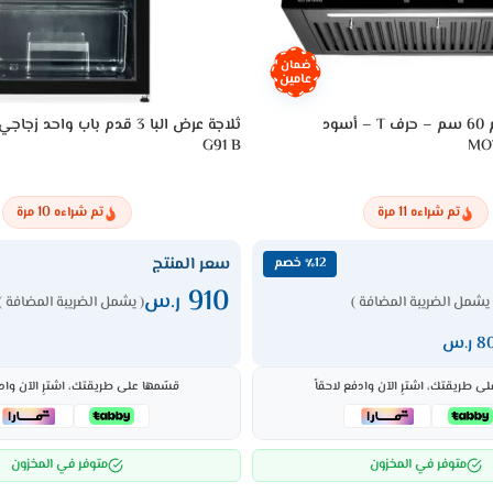
ضمان
عامين
شفاط هواء بولم 60 سم – حرف T – أسود
G91 B
MO
10
11
تم شراءه
مرة
تم شراءه
مرة
سعر المنتج
٪12 خصم
910
ر.س
 يشمل الضريبة المضافة )
( يشمل الضريبة المضافة )
ى طريقتك، اشترِ الآن وادفع لاحقاً
قسّمها على طريقتك، اشترِ الآن وادف
متوفر في المخزون
متوفر في المخزون