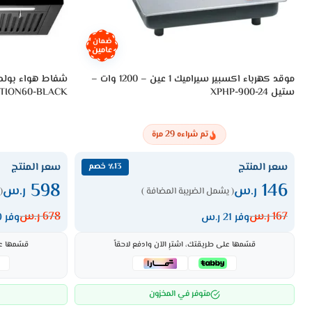
ضمان
عامين
موقد كهرباء اكسبير سيراميك 1 عين – 1200 وات –
ستيل XPHP-900-24
TION60-BLACK
29
تم شراءه
مرة
سعر المنتج
سعر المنتج
٪13 خصم
598
146
ر.س
ر.س
( يشمل الضريبة المضافة )
(
167
ر.س
678
ر.س
وفر 21 ر.س
وفر 80 ر.س
قسّمها على طريقتك، اشترِ الآن وادفع لاحقاً
قسّمها عل
متوفر في المخزون