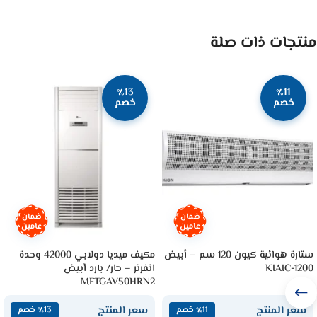
منتجات ذات صلة
٪13
٪11
خصم
خصم
ضمان
ضمان
عامين
عامين
ستارة هوائية كيون 120 سم – أبيض
مكيف ميديا دولابي 42000 وحدة
KIAIC-1200
انفرتر – حار/ بارد أبيض
MFTGAV50HRN2
سعر المنتج
سعر المنتج
٪11 خصم
٪13 خصم