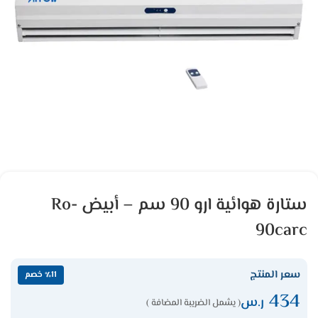
ستارة هوائية ارو 90 سم – أبيض Ro-
90carc
سعر المنتج
٪11 خصم
434
ر.س
( يشمل الضريبة المضافة )