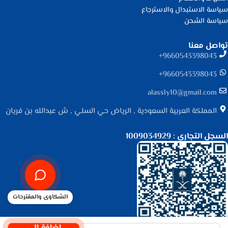
سياسة الاستبدال والاسترجاع
سياسة الشحن
تواصل معنا
9660543398043⁩+
9660543398043⁩+
alassly10@gmail.com
المملكة العربية السعودية , الرياض حي السلي , ش عبدالله بن فريان
السجل التجاري : 1009034929
الشكاوى والمقترحات
جميع الحقوق محفوظة لـ
متجر الأصلي
© 2025.