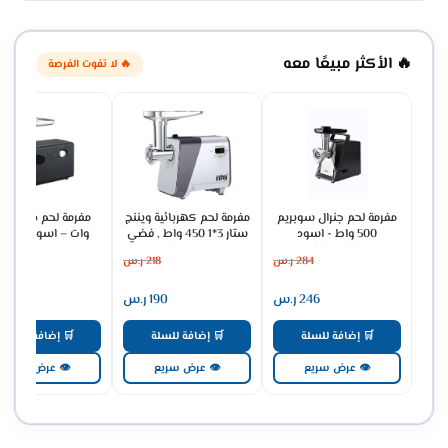
🔥 الأكثر مبيعًا معه
🔥 لا تفوت الفرصة
مفرمة لحم جنرال سوبريم
مفرمة لحم كهربائية ويننج
مف
500 واط - اسود
ستار 3*1 450 واط , فضي
وات – اسود MG-410
ST-5517
GSM5001
284
ر.س
218
ر.س
208
246
ر.س
190
ر.س
181
🛒 إضافة للسلة
🛒 إضافة للسلة
🛒 إضافة للسلة
👁 عرض سريع
👁 عرض سريع
👁 عرض سريع