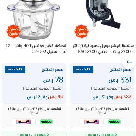
ضمان
ضمان
عامين
عامين
مكنسة فيشر برميل كهربائية 20 لتر
قطاعة خضار دوتس 400 وات – 1.2
– 2300 وات – فضي BSC-2300
لتر – ستيل CP-G02
سعر المنتج
سعر المنتج
٪13 خصم
٪13 خصم
78
331
ر.س
ر.س
( يشمل الضريبة المضافة )
( يشمل الضريبة المضافة )
382
ر.س
90
ر.س
وفر 51 ر.س
وفر 12 ر.س
قسّمها على طريقتك، اشترِ الآن وادفع
قسّمها على طريقتك، اشترِ الآن وادفع
لاحقاً
لاحقاً
متوفر في المخزون
متوفر في المخزون