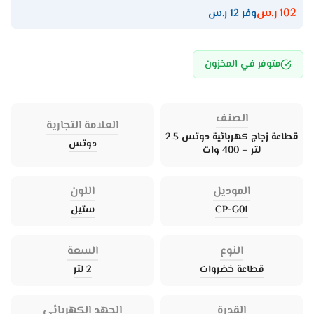
102
ر.س
وفر 12 ر.س
متوفر في المخزون
الصنف
العلامة التجارية
قطاعة زجاج كهربائية دوتس 2.5
دوتس
لتر – 400 وات
الموديل
اللون
CP-G01
ستيل
النوع
السعة
قطاعة خضروات
2 لتر
القدرة
الجهد الكهربائي