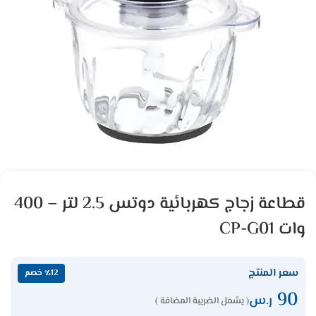
قطاعة زجاج كهربائية دوتس 2.5 لتر – 400
وات CP-G01
سعر المنتج
٪12 خصم
90
ر.س
( يشمل الضريبة المضافة )