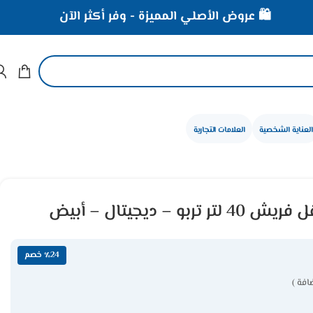
️ عروض الأصلي المميزة - وفر أكثر الآن
⚡ خصومات تصل إ
العناية الشخصية
العلامات التجارية
 – ديجيتال – أبيض
٪24 خصم
افة )