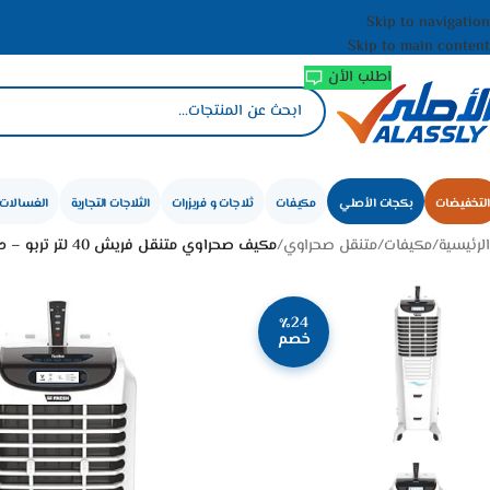
Skip to navigation
Skip to main content
اطلب الأن
التخفيضات
بكجات الأصلي
مكيفات
ثلاجات و فريزرات
الثلاجات التجارية
الغسالات 
الرئيسية
/
مكيفات
/
متنقل صحراوي
/
مكيف صحراوي متنقل فريش 40 لتر تربو – ديجيتال – أبيض
٪24
خصم