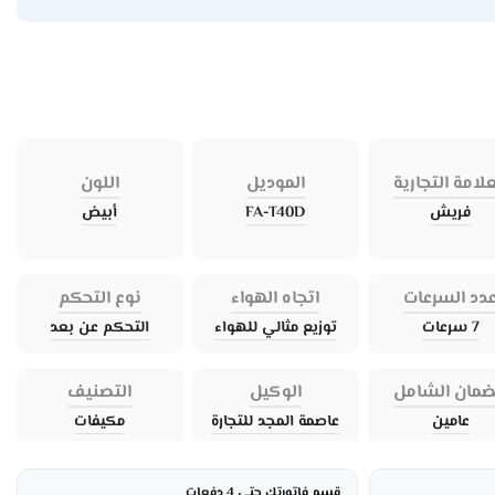
علامة التجارية
الموديل
اللون
فريش
FA-T40D
أبيض
دد السرعات
اتجاه الهواء
نوع التحكم
7 سرعات
توزيع مثالي للهواء
التحكم عن بعد
ضمان الشامل
الوكيل
التصنيف
عامين
عاصمة المجد للتجارة
مكيفات
قسم فاتورتك حتى 4 دفعات