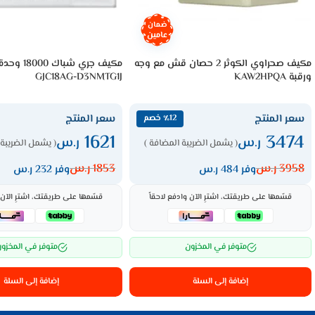
ضمان
عامين
مكيف صحراوي الكوثر 2 حصان قش مع وجه
مكيف جري شباك 0
ورقبة KAW2HPQA
GJC18AG-D3NMTG1J
سعر المنتج
سعر المنتج
٪12 خصم
1621
3474
ر.س
ر.س
( يشمل الضريبة المضافة )
( يشمل الضريبة 
3958
ر.س
1853
ر.س
وفر 484 ر.س
وفر 232 ر.س
قسّمها على طريقتك، اشترِ الآن وادفع لاحقاً
قسّمها على طريقتك، اشترِ الآن و
متوفر في المخزون
متوفر في المخزو
إضافة إلى السلة
إضافة إلى السلة