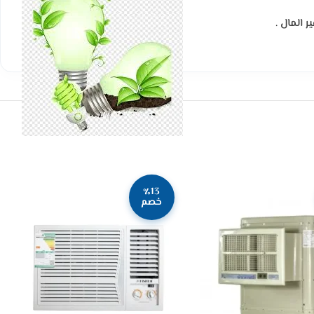
 المال
.
٪13
خصم