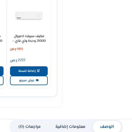
مكيف سبيلت ادميرال
م
21000 وحدة واي فاي -
حار بارد ADS24KHCNP
3123
ر.س
2727
ر.س
🛒 إضافة للسلة
👁 عرض سريع
الوصف
معلومات إضافية
مراجعات (0)