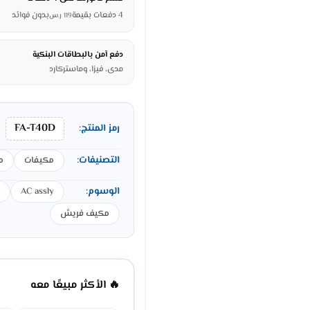
4 دفعات بقيمة
بدون فوائد
119
ر.س
دفع آمن بالبطاقات البنكية
مدى، فيزا، وماستركارد
FA-T40D
رمز المنتج:
التصنيفات:
مكيفات
م
الوسوم:
AC assly
مكيف فريش
🔥 الأكثر مبيعًا معه