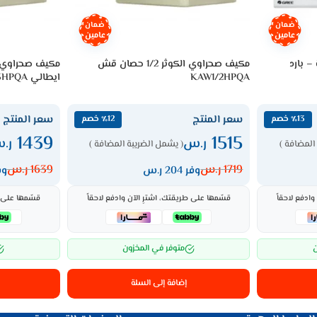
ضمان
ضمان
عامين
عامين
1800 وحدة – بارد
مكيف صحراوي الكوثر 1/2 حصان قش
KAW1/2HPQA
ايطالي KAW1/3HPQA
سعر المنتج
سعر المنتج
٪13 خصم
٪12 خصم
1439
1515
ر.س
ر.
المضافة )
( يشمل الضريبة المضافة )
1719
ر.س
1639
ر.س
وفر 204 ر.س
وفر 0
ادفع لاحقاً
قسّمها على طريقتك، اشترِ الآن وادفع لاحقاً
قسّمها على ط
ن
متوفر في المخزون
إضافة إلى السلة