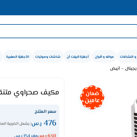
و النشافات
مواقد و أفران
أجهزة البيلت أن
شاشات وصوتيات
الأجهزة الصغيرة
مكيف صحراوي متنقل فريش 40 لتر تربو
ضمان
عامين
سعر المنتج
476
ر.س
( يشمل الضريبة المض
630
ر.س
وفر 154 ر.س