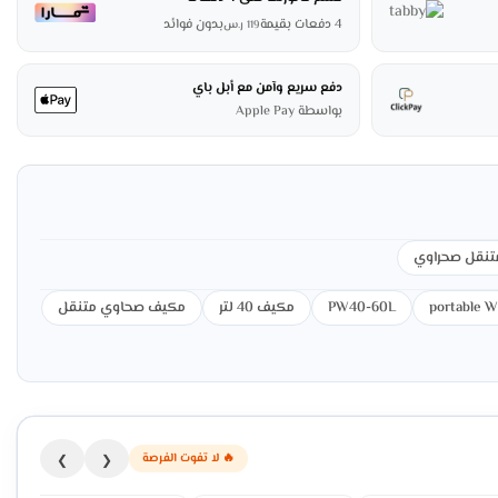
4 دفعات بقيمة
بدون فوائد
119
ر.س
دفع سريع وآمن مع أبل باي
بواسطة Apple Pay
تنقل صحراوي
portable W
PW40-60L
مكيف 40 لتر
مكيف صحاوي متنقل
🔥 لا تفوت الفرصة
❯
❮