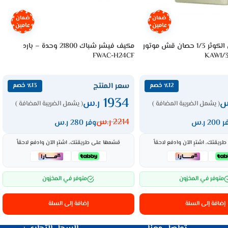
ضمان
ضمان
عامين
عامين
مكيف صحراوي الكوثر 1/3 حصان قش موتور
مكيف فيشر شباك 21800 وحدة – بارد
FWAC-H24CF
سعر المنتج
٪12 خصم
٪13 خصم
1934
س
ر.س
( يشمل الضريبة المضافة )
( يشمل الضريبة المضافة )
2214
ر.س
20 ر.س
وفر 280 ر.س
ريقتك، اشترِ الآن وادفع لاحقاً
قسّمها على طريقتك، اشترِ الآن وادفع لاحقاً
متوفر في المخزون
متوفر في المخزون
إضافة إلى السلة
إضافة إلى السلة