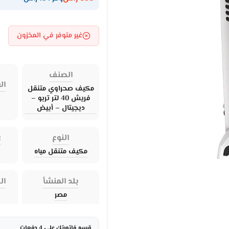
غير متوفر في المخزون
الصنف
ال
مكيف صحراوي متنقل
فريش 40 لتر تربو –
ديجيتال – أبيض
النوع
ع
مكيف متنقل مياه
بلد المنشأ
ال
مصر
قسم فاتورتك على 4 دفعات