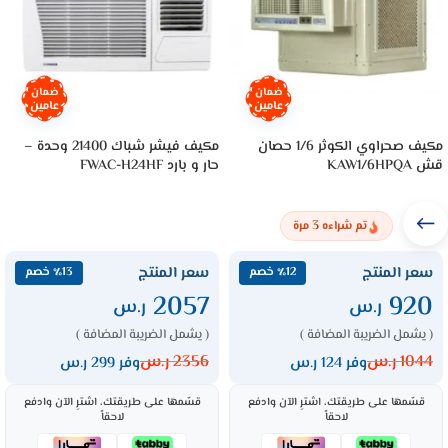
ضمان
ضمان
عامين
عامين
مكيف صحراوي الكوثر 1/6 حصان
مكيف فيشر شباك 21400 وحدة –
قش KAW1/6HPQA
حار و بارد FWAC-H24HF
3
تم شراءه
مرة
سعر المنتج
سعر المنتج
٪12 خصم
٪13 خصم
2057
920
ر.س
ر.س
( يشمل الضريبة المضافة )
( يشمل الضريبة المضافة )
1044
ر.س
2356
ر.س
وفر 124 ر.س
وفر 299 ر.س
قسّمها على طريقتك، اشترِ الآن وادفع
قسّمها على طريقتك، اشترِ الآن وادفع
لاحقاً
لاحقاً