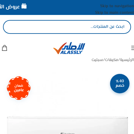
Skip to navigation
🛍️ عروض الأصل
Skip to main content
الرئيسية
/
مكيفات
/
سبليت
٪40
خصم
ضمان
عامين