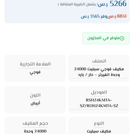
5266
ر.س
( يشمل الضريبة المضافة )
8831
ر.س
وفر 3565 ر.س
متوفر في المخزون
الصنف
العلامة التجارية
مكيف فوجي سبليت 24000
فوجي
وحدة انفيرتر – حار / بارد
الموديل
اللون
RSH24KMTA-
أبيض
SZ/ROH24KMTA-SZ
النوع
حجم المكيف
مكيف سبليت
24000 وحدة