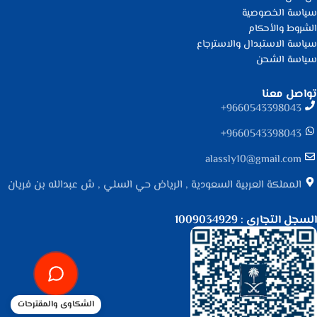
سياسة الخصوصية
الشروط والأحكام
سياسة الاستبدال والاسترجاع
سياسة الشحن
تواصل معنا
9660543398043⁩+
9660543398043⁩+
alassly10@gmail.com
المملكة العربية السعودية , الرياض حي السلي , ش عبدالله بن فريان
السجل التجاري : 1009034929
الشكاوى والمقترحات