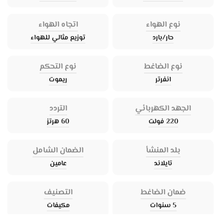
نوع الهواء
اتجاه الهواء
حار/بارد
توزيع مثالي للهواء
نوع الضاغط
نوع التحكم
انفرتر
ريموت
الجهد الكهربائي
التردد
220 فولت
60 هرتز
بلد المنشأ
الضمان الشامل
تايلاند
عامين
ضمان الضاغط
التصنيف
5 سنوات
مكيفات