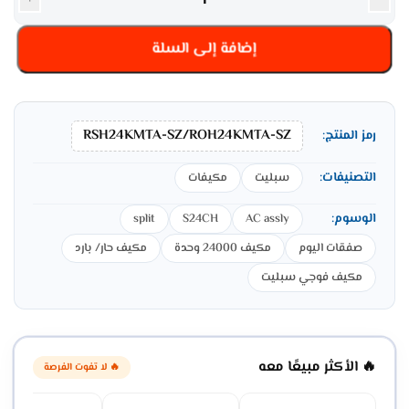
+
-
إضافة إلى السلة
RSH24KMTA-SZ/ROH24KMTA-SZ
رمز المنتج:
التصنيفات:
سبليت
مكيفات
الوسوم:
split
S24CH
AC assly
صفقات اليوم
مكيف 24000 وحدة
مكيف حار/ بارد
مكيف فوجي سبليت
🔥 الأكثر مبيعًا معه
🔥 لا تفوت الفرصة