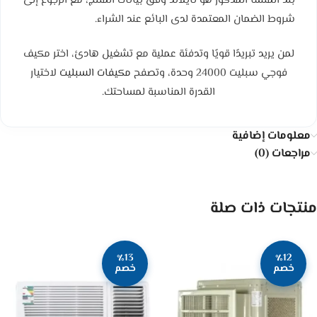
بلد المنشأ المذكور هو تايلاند وفق بيانات المنتج، مع الرجوع إلى
شروط الضمان المعتمدة لدى البائع عند الشراء.
لمن يريد تبريدًا قويًا وتدفئة عملية مع تشغيل هادئ، اختر مكيف
فوجي سبليت 24000 وحدة، وتصفح
مكيفات السبليت
لاختيار
القدرة المناسبة لمساحتك.
معلومات إضافية
مراجعات (0)
منتجات ذات صلة
٪13
٪12
خصم
خصم