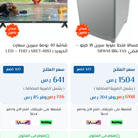
ضمان
ضمان
عامين
عامين
غسالة فتحة علوية سرين 18 كيلو –
شاشة 40 بوصة سيرين سمارت
فضي SRWM-18K-TAS
أندرويد ( LED – FHD ) SRET-40S1
سعر المنتج
سعر المنتج
٪12 خصم
٪12 خصم
641
1504
ر.س
ر.س
( يشمل الضريبة المضافة )
( يشمل الضريبة المضافة )
1708
ر.س
726
ر.س
وفر 204 ر.س
وفر 85 ر.س
قسّمها على طريقتك، اشترِ الآن وادفع
قسّمها على طريقتك، اشترِ الآن وادفع
لاحقاً
لاحقاً
متوفر في المخزون
متوفر في المخزون