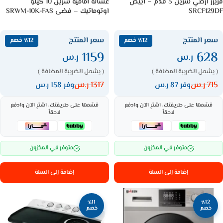
فريزر أرضي سرين 3 قدم – أبيض
غسالة امامية سرين 10 كيلو
SRCF129DF
اوتوماتيك – فضى SRWM-10K-FAS
سعر المنتج
سعر المنتج
٪12 خصم
٪12 خصم
1159
628
ر.س
ر.س
( يشمل الضريبة المضافة )
( يشمل الضريبة المضافة )
715
ر.س
1317
ر.س
وفر 87 ر.س
وفر 158 ر.س
قسّمها على طريقتك، اشترِ الآن وادفع
قسّمها على طريقتك، اشترِ الآن وادفع
لاحقاً
لاحقاً
متوفر في المخزون
متوفر في المخزون
إضافة إلى السلة
إضافة إلى السلة
٪11
٪12
خصم
خصم