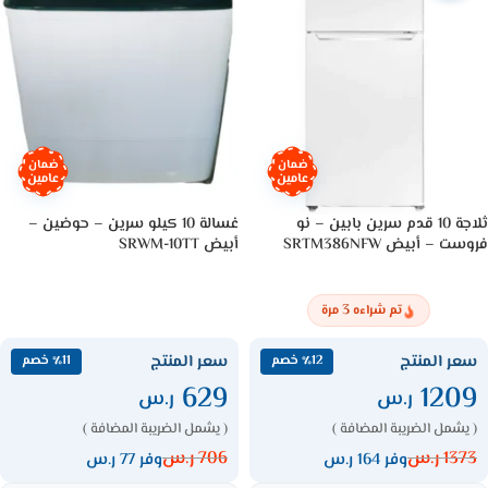
ضمان
ضمان
عامين
عامين
ثلاجة 10 قدم سرين بابين – نو
غسالة 10 كيلو سرين – حوضين –
فروست – أبيض SRTM386NFW
أبيض SRWM-10TT
3
تم شراءه
مرة
سعر المنتج
سعر المنتج
٪12 خصم
٪11 خصم
629
1209
ر.س
ر.س
( يشمل الضريبة المضافة )
( يشمل الضريبة المضافة )
1373
ر.س
706
ر.س
وفر 164 ر.س
وفر 77 ر.س