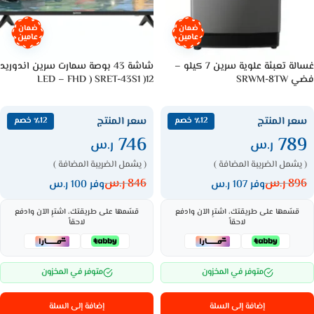
ضمان
ضمان
عامين
عامين
غسالة تعبئة علوية سرين 7 كيلو –
شاشة 43 بوصة سمارت سرين اندوريد
فضي SRWM-8TW
12( LED – FHD ) SRET-43S1
سعر المنتج
سعر المنتج
٪12 خصم
٪12 خصم
746
789
ر.س
ر.س
( يشمل الضريبة المضافة )
( يشمل الضريبة المضافة )
896
ر.س
846
ر.س
وفر 107 ر.س
وفر 100 ر.س
قسّمها على طريقتك، اشترِ الآن وادفع
قسّمها على طريقتك، اشترِ الآن وادفع
لاحقاً
لاحقاً
متوفر في المخزون
متوفر في المخزون
إضافة إلى السلة
إضافة إلى السلة