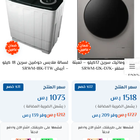
ضمان
ضمان
عامين
عامين
غسالة اتوماتيك سرين 12كيلو – تعبئة
غسالة ملابس حوضين سرين 18 كيلو
أمامية – سلفر SRWM-12K-D7K-
– أبيض SRWM-18K-TTW
FAS/C
سعر المنتج
سعر المنتج
٪12 خصم
٪11 خصم
1073
1518
ر.س
ر.س
( يشمل الضريبة المضافة )
( يشمل الضريبة المضافة )
1727
ر.س
1212
ر.س
وفر 209 ر.س
وفر 139 ر.س
قسّمها على طريقتك، اشترِ الآن وادفع
قسّمها على طريقتك، اشترِ الآن وادفع
لاحقاً
لاحقاً