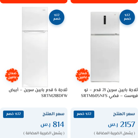
٪12
٪12
خصم
خصم
ضمان
ضمان
عامين
عامين
ثلاجة بابين سرين 21 قدم – نو
ثلاجة 6 قدم بابين سرين – أبيض
فروست – فضي SRTM605NFS
SRTM218DFW
سعر المنتج
سعر المنتج
٪12 خصم
٪12 خصم
814
2157
ر.س
ر.س
( يشمل الضريبة المضافة )
( يشمل الضريبة المضافة )