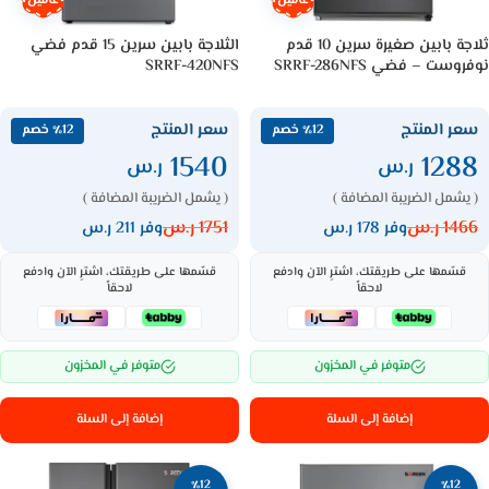
عامين
عامين
ثلاجة بابين صغيرة سرين 10 قدم
الثلاجة بابين سرين 15 قدم فضي
نوفروست – فضي SRRF-286NFS
SRRF-420NFS
سعر المنتج
سعر المنتج
٪12 خصم
٪12 خصم
1540
1288
ر.س
ر.س
( يشمل الضريبة المضافة )
( يشمل الضريبة المضافة )
1466
ر.س
1751
ر.س
وفر 178 ر.س
وفر 211 ر.س
قسّمها على طريقتك، اشترِ الآن وادفع
قسّمها على طريقتك، اشترِ الآن وادفع
لاحقاً
لاحقاً
متوفر في المخزون
متوفر في المخزون
إضافة إلى السلة
إضافة إلى السلة
٪12
٪12