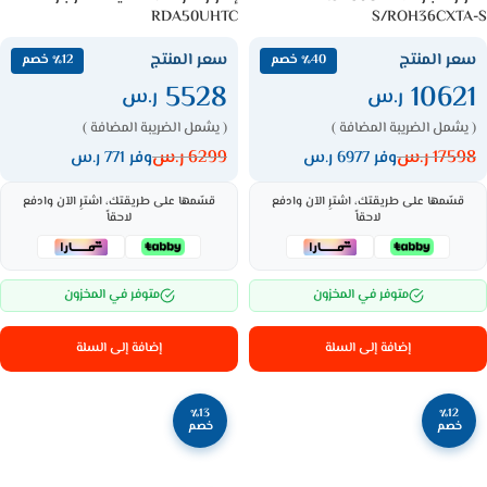
RDA50UHTC
S/ROH36CXTA-S
سعر المنتج
سعر المنتج
٪40 خصم
٪12 خصم
5528
10621
ر.س
ر.س
( يشمل الضريبة المضافة )
( يشمل الضريبة المضافة )
17598
ر.س
6299
ر.س
وفر 6977 ر.س
وفر 771 ر.س
قسّمها على طريقتك، اشترِ الآن وادفع
قسّمها على طريقتك، اشترِ الآن وادفع
لاحقاً
لاحقاً
متوفر في المخزون
متوفر في المخزون
إضافة إلى السلة
إضافة إلى السلة
٪13
٪12
خصم
خصم