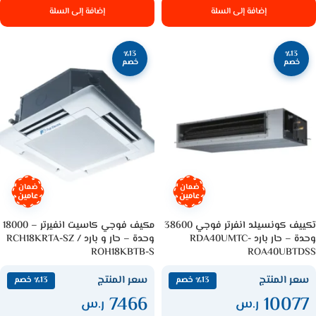
إضافة إلى السلة
إضافة إلى السلة
٪13
٪13
خصم
خصم
ضمان
ضمان
عامين
عامين
تكييف كونسيلد انفرتر فوجي 38600
مكيف فوجي كاسيت انفيرتر – 18000
وحدة – حار بارد RDA40UMTC-
وحدة – حار و بارد RCH18KRTA-SZ /
ROH18KBTB-S
ROA40UBTDSS
سعر المنتج
سعر المنتج
٪13 خصم
٪13 خصم
7466
10077
ر.س
ر.س