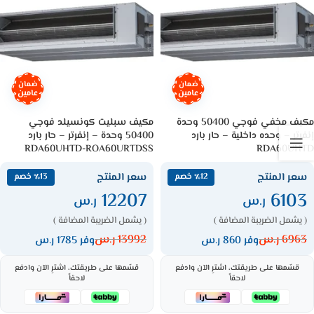
ضمان
ضمان
عامين
عامين
مكيف مخفي فوجي 50400 وحدة
مكيف سبليت كونسيلد فوجي
إنفرتر – وحده داخلية – حار بارد
50400 وحدة – إنفرتر – حار بارد
RDA60UHTD-ROA60URTDSS
RDA60UHTD
سعر المنتج
سعر المنتج
٪12 خصم
٪13 خصم
12207
6103
ر.س
ر.س
( يشمل الضريبة المضافة )
( يشمل الضريبة المضافة )
6963
ر.س
13992
ر.س
وفر 860 ر.س
وفر 1785 ر.س
قسّمها على طريقتك، اشترِ الآن وادفع
قسّمها على طريقتك، اشترِ الآن وادفع
لاحقاً
لاحقاً