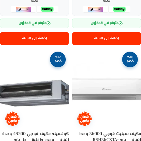
لاحقاً
لاحقاً
متوفر في المخزون
متوفر في المخزون
إضافة إلى السلة
إضافة إلى السلة
٪12
٪40
خصم
خصم
ضمان
ضمان
عامين
عامين
مكيف سبليت فوجي 36000 وحدة –
كونسيلد مكيف فوجي 43200 وحدة
انفرتر – بارد RSH36CXTA-
إنفرتر – وحده داخلية – حار بارد