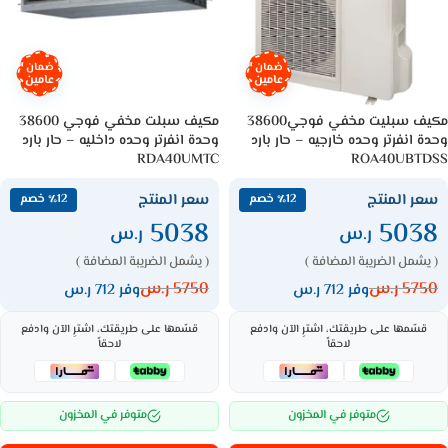
ضمان
ضمان
عامين
عامين
مكيف سبليت مخفي فوجي38600
مكيف سبلت مخفي فوجي 38600
وحدة انفرتر وحده خارجيه – حار بارد
وحدة انفرتر وحده داخليه – حار بارد
RDA40UMTC
ROA40UBTDSS
سعر المنتج
سعر المنتج
٪12 خصم
٪12 خصم
5038
5038
ر.س
ر.س
( يشمل الضريبة المضافة )
( يشمل الضريبة المضافة )
5750
ر.س
5750
ر.س
وفر 712 ر.س
وفر 712 ر.س
قسّمها على طريقتك، اشترِ الآن وادفع
قسّمها على طريقتك، اشترِ الآن وادفع
لاحقاً
لاحقاً
متوفر في المخزون
متوفر في المخزون