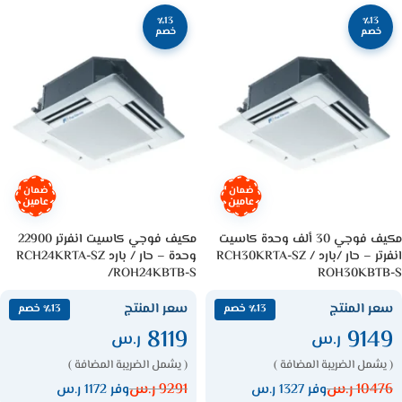
٪13
٪13
خصم
خصم
ضمان
ضمان
عامين
عامين
مكيف فوجي 30 ألف وحدة كاسيت
مكيف فوجي كاسيت انفرتر 22900
انفرتر – حار /بارد RCH30KRTA-SZ /
وحدة – حار / بارد RCH24KRTA-SZ
/ROH24KBTB-S
ROH30KBTB-S
سعر المنتج
سعر المنتج
٪13 خصم
٪13 خصم
8119
9149
ر.س
ر.س
( يشمل الضريبة المضافة )
( يشمل الضريبة المضافة )
10476
ر.س
9291
ر.س
وفر 1327 ر.س
وفر 1172 ر.س