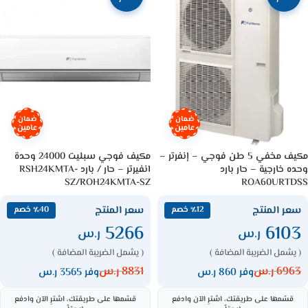
ضمان
ضمان
عامين
عامين
مكيف مخفي 5 طن فوجي – إنفرتر –
مكيف فوجي سبليت 24000 وحدة
وحده خارجية – حار بارد
انفيرتر – حار / بارد RSH24KMTA-
SZ/ROH24KMTA-SZ
ROA60URTDSS
سعر المنتج
سعر المنتج
٪12 خصم
٪40 خصم
5266
6103
ر.س
ر.س
( يشمل الضريبة المضافة )
( يشمل الضريبة المضافة )
6963
ر.س
8831
ر.س
وفر 860 ر.س
وفر 3565 ر.س
قسّمها على طريقتك، اشترِ الآن وادفع
قسّمها على طريقتك، اشترِ الآن وادفع