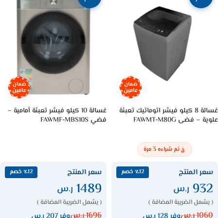
ضمان
ضمان
عامين
عامين
غسالة 8 كيلو فيشر اتوماتيك تعبئة
غسالة 10 كيلو فيشر تعبئة أمامية –
علوية – فضى FAWMT-M80G
فضي FAWMF-MBS10S
3
تم شراءه
مرة
سعر المنتج
سعر المنتج
٪12 خصم
٪12 خصم
1489
932
ر.س
ر.س
( يشمل الضريبة المضافة )
( يشمل الضريبة المضافة )
1060
ر.س
1696
ر.س
وفر 128 ر.س
وفر 207 ر.س