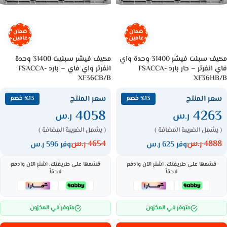
ضمان
ضمان
عامين
عامين
مكيف سبلت فيشر 31400 وحدة واي
مكيف فيشر سبليت 31400 وحدة
فاي انفرتر – حار بارد FSACCA-
انفرتر واي فاي – بارد FSACCA-
XF36CB/B
XF36HB/B
سعر المنتج
سعر المنتج
٪13 خصم
٪13 خصم
4058
4263
ر.س
ر.س
( يشمل الضريبة المضافة )
( يشمل الضريبة المضافة )
4888
ر.س
4654
ر.س
وفر 625 ر.س
وفر 596 ر.س
قسّمها على طريقتك، اشترِ الآن وادفع
قسّمها على طريقتك، اشترِ الآن وادفع
لاحقاً
لاحقاً
متوفر في المخزون
متوفر في المخزون