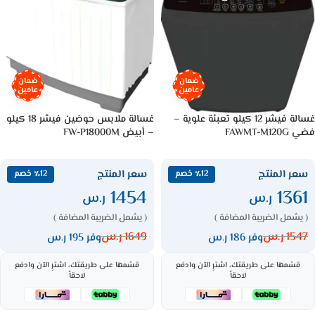
ضمان
ضمان
عامين
عامين
غسالة فيشر 12 كيلو تعبئة علوية –
غسالة ملابس حوضين فيشر 18 كيلو
فضي FAWMT-M120G
– أبيض FW-P18000M
سعر المنتج
سعر المنتج
٪12 خصم
٪12 خصم
1454
1361
ر.س
ر.س
( يشمل الضريبة المضافة )
( يشمل الضريبة المضافة )
1547
ر.س
1649
ر.س
وفر 186 ر.س
وفر 195 ر.س
قسّمها على طريقتك، اشترِ الآن وادفع
قسّمها على طريقتك، اشترِ الآن وادفع
لاحقاً
لاحقاً