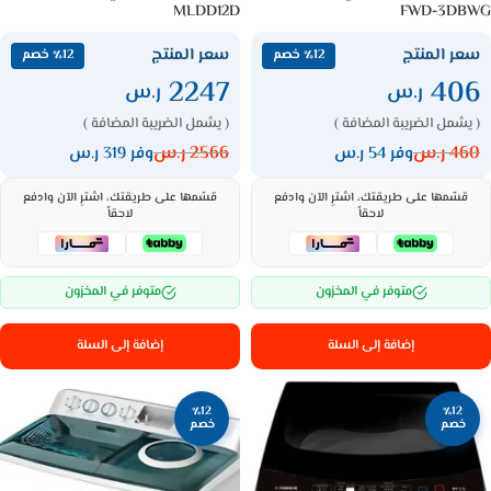
MLDD12D
FWD-3DBWG
سعر المنتج
سعر المنتج
٪12 خصم
٪12 خصم
2247
406
ر.س
ر.س
( يشمل الضريبة المضافة )
( يشمل الضريبة المضافة )
460
ر.س
2566
ر.س
وفر 54 ر.س
وفر 319 ر.س
قسّمها على طريقتك، اشترِ الآن وادفع
قسّمها على طريقتك، اشترِ الآن وادفع
لاحقاً
لاحقاً
متوفر في المخزون
متوفر في المخزون
إضافة إلى السلة
إضافة إلى السلة
٪12
٪12
خصم
خصم