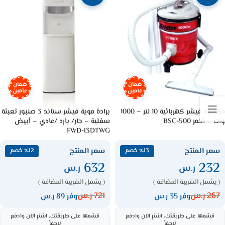
ضمان
ضمان
عامين
عامين
مكنسة فيشر كهربائية 10 لتر – 1000
برادة موية فيشر ستاند 3 صنبور تعبئة
وات – أحمر BSC-500
سفلية – حار/ بارد /عادي – أبيض
FWD-I3DTWG
سعر المنتج
سعر المنتج
٪13 خصم
٪12 خصم
632
232
ر.س
ر.س
( يشمل الضريبة المضافة )
( يشمل الضريبة المضافة )
267
ر.س
721
ر.س
وفر 35 ر.س
وفر 89 ر.س
قسّمها على طريقتك، اشترِ الآن وادفع
قسّمها على طريقتك، اشترِ الآن وادفع
لاحقاً
لاحقاً