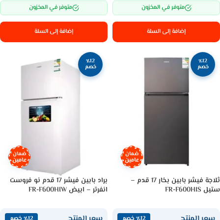
متوفر في المخزون
متوفر في المخزون
إضافة إلى السلة
إضافة إلى السلة
٪12
٪12
خصم
خصم
ضمان
ضمان
عامين
عامين
ثلاجة فيشر بابين بخار 17 قدم –
براد بابين فيشر 17 قدم نو فروست
ستيل FR-F600HIS
انفرتر – ابيض FR-F600HIW
سعر المنتج
سعر المنتج
٪12 خصم
٪12 خصم