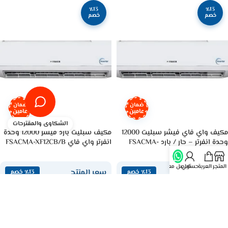
٪13
٪13
خصم
خصم
ضمان
ضمان
عامين
عامين
الشكاوى والمقترحات
مكيف واي فاي فيشر سبليت 12000
مكيف سبليت بارد فيشر 12000 وحدة
وحدة انفرتر – حار / بارد FSACMA-
انفرتر واي فاي FSACMA-XF12CB/B
XF12HB/B
المتجر
العربة
حسابي
تواصل معنا
سعر المنتج
سعر المنتج
٪13 خصم
٪13 خصم
1657
1510
ر.س
ر.س
( يشمل الضريبة المضافة )
( يشمل الضريبة المضافة )
1727
ر.س
1896
ر.س
وفر 217 ر.س
وفر 239 ر.س