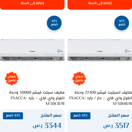
إضافة إلى السلة
إضافة إلى السلة
٪13
٪13
خصم
خصم
ضمان
ضمان
عامين
عامين
مكيف اسبليت فيشر 27400 وحدة
مكيف سبلت فيشر 30000 وحدة
انفرتر واي فاي – حار / بارد FSACCA-
انفرتر واي فاي – بارد FSACCA-
XF30CB/B
XF30HB/B
سعر المنتج
سعر المنتج
٪13 خصم
٪13 خصم
3344
3517
ر.س
ر.س