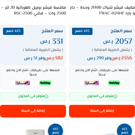
مكيف فيشر شباك 21400 وحدة – حار
مكنسة فيشر برميل كهربائية 20 لتر –
و بارد FWAC-H24HF
2300 وات – فضي BSC-2300
سعر المنتج
سعر المنتج
٪13 خصم
٪13 خصم
331
2057
ر.س
ر.س
( يشمل الضريبة المضافة )
( يشمل الضريبة المضافة )
2356
ر.س
382
ر.س
وفر 299 ر.س
وفر 51 ر.س
قسّمها على طريقتك، اشترِ الآن وادفع
قسّمها على طريقتك، اشترِ الآن وادفع
لاحقاً
لاحقاً
متوفر في المخزون
متوفر في المخزون
إضافة إلى السلة
إضافة إلى السلة
٪12
٪13
خصم
خصم