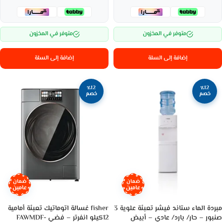
متوفر في المخزون
متوفر في المخزون
إضافة إلى السلة
إضافة إلى السلة
٪12
٪12
خصم
خصم
ضمان
ضمان
عامين
عامين
مبردة الماء ستاند فيشر تعبئة علوية 3
fisher غسالة اتوماتيك تعبئة أمامية
صنبور – حار/ بارد/ عادي – أبيض
12كيلو انفرتر – فضي FAWMDF-