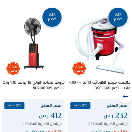
٪13
٪13
خصم
خصم
ضمان
ضمان
عامين
عامين
مكنسة فيشر كهربائية 10 لتر – 1000
مروحة ستاند كولن 16 بوصة 100 وات
وات – أحمر BSC-500
– أحمر 807100009
سعر المنتج
سعر المنتج
٪13 خصم
٪13 خصم
412
232
ر.س
ر.س
( يشمل الضريبة المضافة )
( يشمل الضريبة المضافة )