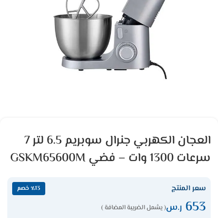
العجان الكهربي جنرال سوبريم 6.5 لتر 7
سرعات 1300 وات – فضي GSKM65600M
سعر المنتج
٪13 خصم
653
ر.س
( يشمل الضريبة المضافة )