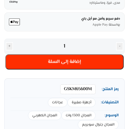
مدى، فيزا، وماستركارد
دفع سريع وآمن مع أبل باي
بواسطة Apple Pay
+
-
إضافة إلى السلة
GSKM65600M
رمز المنتج:
التصنيفات:
أجهزة صغيرة
عجانات
الوسوم:
العجان 1300 وات
العجان الكهربي
العجان جنرال سوبريم