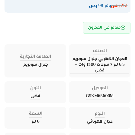
751
ر.س
وفر 98 ر.س
متوفر في المخزون
الصنف
العلامة التجارية
العجان الكهربي جنرال سوبريم
6.5 لتر 7 سرعات 1300 وات –
جنرال سوبريم
فضي
الموديل
اللون
GSKM65600M
فضى
النوع
السعة
عجان كهربائي
6 لتر