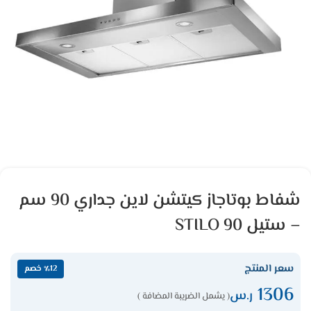
شفاط بوتاجاز كيتشن لاين جداري 90 سم
– ستيل STILO 90
سعر المنتج
٪12 خصم
1306
ر.س
( يشمل الضريبة المضافة )