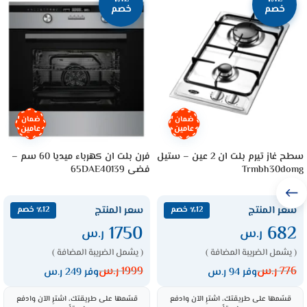
خصم
خصم
ضمان
ضمان
عامين
عامين
سطح غاز تيرم بلت ان 2 عين – ستيل
فرن بلت ان كهرباء ميديا 60 سم –
Trmbh30domg
فضى 65DAE40139
سعر المنتج
سعر المنتج
٪12 خصم
٪12 خصم
1750
682
ر.س
ر.س
( يشمل الضريبة المضافة )
( يشمل الضريبة المضافة )
776
ر.س
1999
ر.س
وفر 94 ر.س
وفر 249 ر.س
قسّمها على طريقتك، اشترِ الآن وادفع
قسّمها على طريقتك، اشترِ الآن وادفع