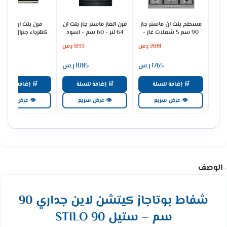
مسطح بلت ان ماستر جاز
فرن الغاز ماستر جاز بلت ان
فرن بلت ان
90 سم 5 شعلات غاز -
64 لتر - 60 سم - اسود
كهرباء جنرال سوبري
ستيل H95GLFX
MGBGF-HIB
93 لتر ديجيتال - س
2018
ر.س
1233
ر.س
3079
GS90OEX
1765
ر.س
1085
ر.س
2691
🛒 إضافة للسلة
🛒 إضافة للسلة
🛒 إضافة للسلة
👁 عرض سريع
👁 عرض سريع
👁 عرض سريع
الوصف
شفاط بوتاجاز كيتشن لاين جداري 90
سم – ستيل STILO 90