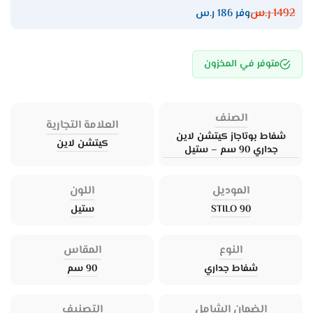
1492
ر.س
وفر 186 ر.س
متوفر في المخزون
الصنف
العلامة التجارية
شفاط بوتاجاز كيتشن لاين
كيتشن لاين
جداري 90 سم – ستيل
الموديل
اللون
STILO 90
ستيل
النوع
المقاس
شفاط جداري
90 سم
الضمان الشامل
التصنيف