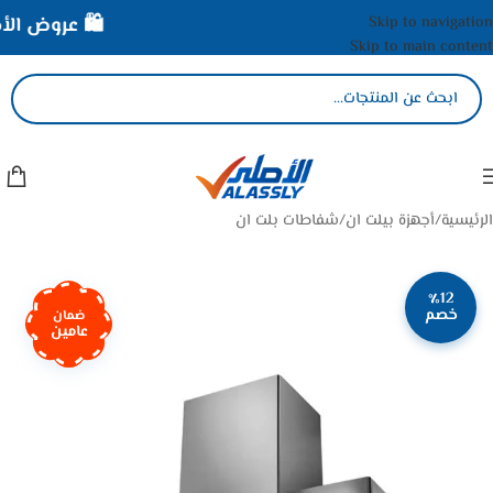
Skip to navigation
🛍️ عروض الأصلي
Skip to main content
الرئيسية
/
أجهزة بيلت ان
/
شفاطات بلت ان
٪12
خصم
ضمان
عامين