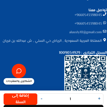
تواصل معنا
9660543398043⁩+
9660543398043⁩+
alassly10@gmail.com
المملكة العربية السعودية , الرياض حي السلي , ش عبدالله بن فريان
السجل التجاري : 1009034929
الشكاوى والمقترحات
جميع الحقوق محفوظة لـ
متجر الأصلي
© 2025.
إضافة إلى
-
+
تم التطوير بواسطة
Code Times
.
السلة