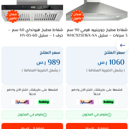
ضمان
ضمان
عامين
عامين
شفاط مطبخ جورينييه هرمي 90 سم
شفاط مطبخ هيونداي 60 سم –
3 سرعات – ستيل WHC923E16X-SA
حرف t – ستيل HY-03-60
سعر المنتج
سعر المنتج
989
1060
ر.س
ر.س
( يشمل الضريبة المضافة )
( يشمل الضريبة المضافة )
قسّمها على طريقتك، اشترِ الآن وادفع
قسّمها على طريقتك، اشترِ الآن وادفع
لاحقاً
لاحقاً
متوفر في المخزون
متوفر في المخزون
إضافة إلى السلة
إضافة إلى السلة