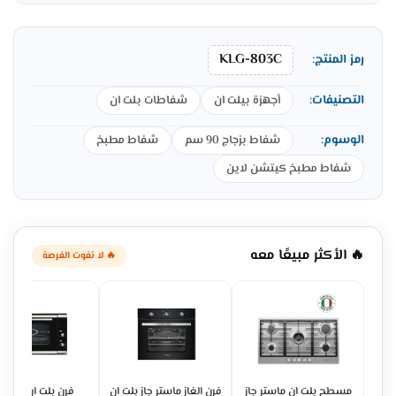
KLG-803C
رمز المنتج:
التصنيفات:
أجهزة بيلت ان
شفاطات بلت ان
الوسوم:
شفاط بزجاج 90 سم
شفاط مطبخ
شفاط مطبخ كيتشن لاين
🔥 الأكثر مبيعًا معه
🔥 لا تفوت الفرصة
مسطح بلت ان ماستر جاز
فرن الغاز ماستر جاز بلت ان
فرن بلت ان