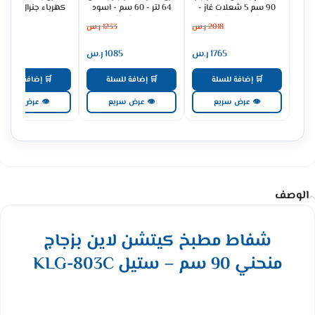
90 سم 5 شعلات غاز -
64 لتر - 60 سم - اسود
كهرباء جنرال سوبري
ستيل H95GLFX
MGBGF-HIB
93 لتر ديجيتال - س
2018
ر.س
1233
ر.س
3079
GS90OEX
1765
ر.س
1085
ر.س
2691
🛒 إضافة للسلة
🛒 إضافة للسلة
🛒 إضافة للسلة
👁 عرض سريع
👁 عرض سريع
👁 عرض سريع
الوصف
شفاط مطبخ كيتشن لاين بزجاج
منحني 90 سم – ستيل KLG-803C