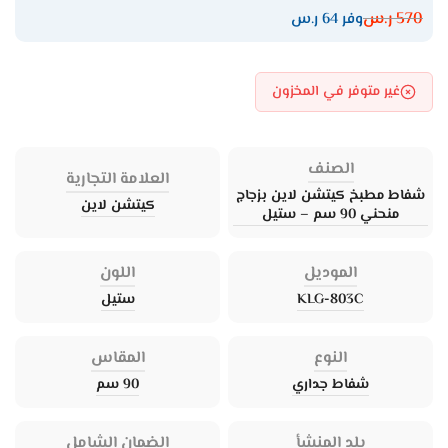
570
ر.س
وفر 64 ر.س
غير متوفر في المخزون
الصنف
العلامة التجارية
شفاط مطبخ كيتشن لاين بزجاج
كيتشن لاين
منحني 90 سم – ستيل
الموديل
اللون
KLG-803C
ستيل
النوع
المقاس
شفاط جداري
90 سم
بلد المنشأ
الضمان الشامل