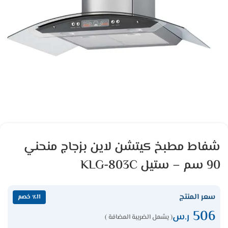
شفاط مطبخ كيتشن لاين بزجاج منحني
90 سم – ستيل KLG-803C
سعر المنتج
٪11 خصم
506
ر.س
( يشمل الضريبة المضافة )