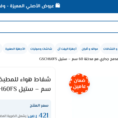
🛍️ عروض الأصلي المميزة - وفر أكثر الآن
و النشافات
مواقد و أفران
أجهزة البيلت أن
شاشات وصوتيات
الأجهزة الصغيرة
مدخنة 60 سم – ستيل GSCH60FS
ضمان
عامين
سم – ستيل GSCH60FS
سعر المنتج
421
ر.س
( يشمل الضريبة المضا