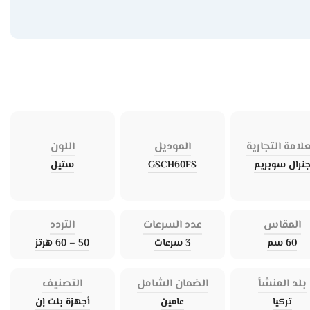
علامة التجارية
الموديل
اللون
نرال سوبريم
GSCH60FS
ستيل
المقاس
عدد السرعات
التردد
60 سم
3 سرعات
50 – 60 هرتز
بلد المنشأ
الضمان الشامل
التصنيف
تركيا
عامين
أجهزة بلت إن