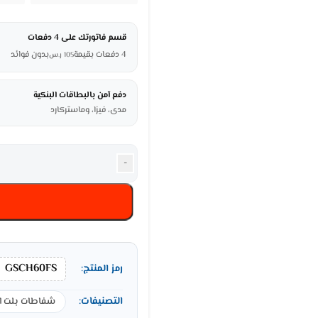
قسم فاتورتك على 4 دفعات
4 دفعات بقيمة
بدون فوائد
105
ر.س
دفع آمن بالبطاقات البنكية
مدى، فيزا، وماستركارد
-
GSCH60FS
رمز المنتج:
التصنيفات:
شفاطات بلت ا