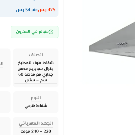
475
ر.س
وفر 54 ر.س
متوفر في المخزون
الصنف
شفاط هواء للمطبخ
ال
جنرال سوبريم مدمج
ج
جداري مع مدخنة 60
سم – ستيل
النوع
شفاط هرمي
الجهد الكهربائي
220 – 240 فولت