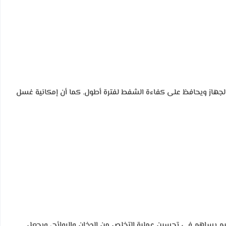
الجهاز ويحافظ على كفاءة الشفط لفترة أطول. كما أن إمكانية غسل
ميم يساهم في تحسين عملية التخلص من الدخان والروائح، ويجعل