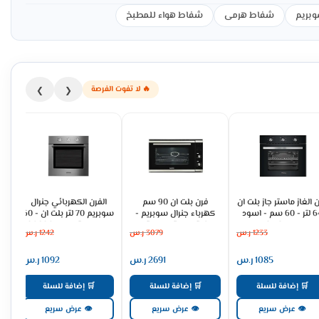
وبريم
شفاط هرمى
شفاط هواء للمطبخ
🔥 لا تفوت الفرصة
❯
❮
 الغاز ماستر جاز بلت ان
فرن بلت ان 90 سم
الفرن الكهربائي جنرال
64 لتر - 60 سم - اسود
كهرباء جنرال سوبريم -
سوبريم 70 لتر بلت ان - 60
MGBGF-HIB
93 لتر ديجيتال - ستيل
سم - ستيل GS60OMX
1233
ر.س
3079
ر.س
1242
ر.س
GS90OEX
1085
ر.س
2691
ر.س
1092
ر.س
🛒 إضافة للسلة
🛒 إضافة للسلة
🛒 إضافة للسلة
👁 عرض سريع
👁 عرض سريع
👁 عرض سريع