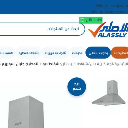
Skip to navigation
Skip to main content
اطلب الأن
التخفيضات
بكجات الأصلي
مكيفات
ثلاجات و فريزرات
الثلاجات التجارية
الغسالات 
الرئيسية
/
أجهزة بيلت ان
/
شفاطات بلت ان
/
شفاط هواء للمطبخ جنرال سوبريم مدمج جداري مع 
٪11
خصم