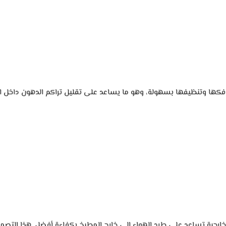
ن فكها وتنظيفها بسهولة، وهو ما يساعد على تقليل تراكم الدهون داخل 
ارجية تساعد على طرد الهواء إلى خارج المطبخ بكفاءة أفضل. هذا التص