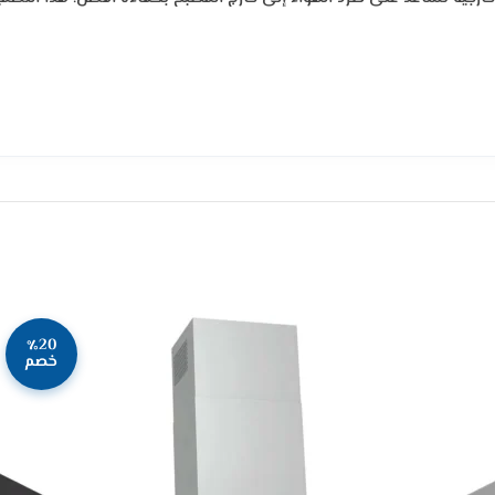
٪20
خصم