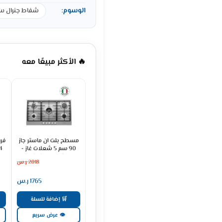
الوسوم:
شفاط جنرال س
🔥 الأكثر مبيعًا معه
مسطح بلت ان ماستر جاز
فرن
90 سم 5 شعلات غاز -
ستيل H95GLFX
2018
ر.س
1765
ر.س
🛒 إضافة للسلة
👁 عرض سريع