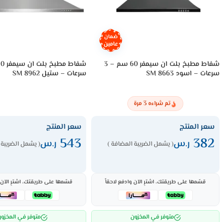
ضمان
عامين
شفاط مطبخ بلت ان سيمفر 60 سم – 3
سرعات – اسود 8663 SM
سرعات – ستيل 8962 SM
3
تم شراءه
مرة
سعر المنتج
سعر المنتج
543
382
ر.س
ر.س
( يشمل الضريبة المضافة )
( يشمل الضريبة 
قسّمها على طريقتك، اشترِ الآن وادفع لاحقاً
قسّمها على طريقتك، اشترِ الآن و
متوفر في المخزون
متوفر في المخزو