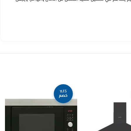
٪13
خصم