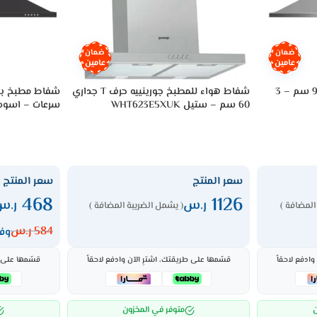
ضمان
ضمان
عامين
عامين
شفاط مطبخ بلت ان سيمفر 90 سم – 3
شفاط هواء للمطبخ جورينييه حرف T جداري
60 سم – ستيل WHT623E5XUK
سرعات – اسود 8963 M
سعر المنتج
سعر المنتج
468
1126
ر.س
ر.س
المضافة )
( يشمل الضريبة المضافة )
584
ر.س
وفر 116
ادفع لاحقاً
قسّمها على طريقتك، اشترِ الآن وادفع لاحقاً
قسّمها على ط
ن
متوفر في المخزون