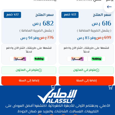
سعر المنتج
سعر المنتج
٪12 خصم
٪12 خصم
682
616
ر.س
ر.س
( يشمل الضريبة المضافة )
( يشمل الضريبة المضافة )
699
ر.س
776
ر.س
وفر 83 ر.س
وفر 94 ر.س
قسّمها على طريقتك، اشترِ الآن وادفع
قسّمها على طريقتك، اشترِ الآن وادفع
لاحقاً
لاحقاً
متوفر في المخزون
متوفر في المخزون
إضافة إلى السلة
إضافة إلى السلة
الأصلي، وجهتكم الأولى للأجهزة الكهربائية. اكتشفوا أفضل العروض على
التكييفات، الغسالات، الشاشات، والمزيد مع ضمان الجودة.