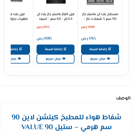
مسطح بلت ان ماستر جاز
فرن الغاز ماستر جاز بلت ان
فرن بلت ان
90 سم 5 شعلات غاز -
64 لتر - 60 سم - اسود
كهرباء جنرال سوبري
ستيل H95GLFX
MGBGF-HIB
93 لتر ديجيتال - س
2018
ر.س
1233
ر.س
3079
GS90OEX
1765
ر.س
1085
ر.س
2691
🛒 إضافة للسلة
🛒 إضافة للسلة
🛒 إضافة للسلة
👁 عرض سريع
👁 عرض سريع
👁 عرض سريع
الوصف
شفاط هواء للمطبخ كيتشن لاين 90
سم هرمي – ستيل VALUE 90