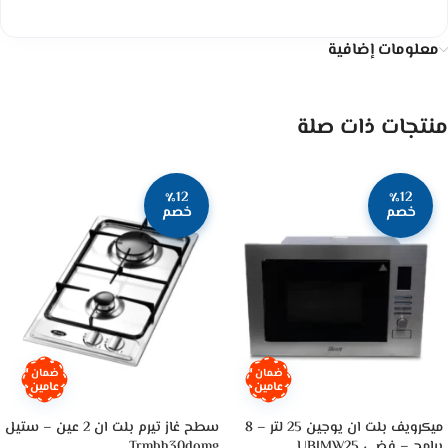
معلومات إضافية
منتجات ذات صلة
٪12
٪12
خصم
خصم
ضمان
ضمان
عامين
عامين
ميكرويف بلت ان يوجين 25 لتر – 8
سطح غاز تيرم بلت ان 2 عين – ستيل
برامج – فضي UBIMW25
Trmbh30domg