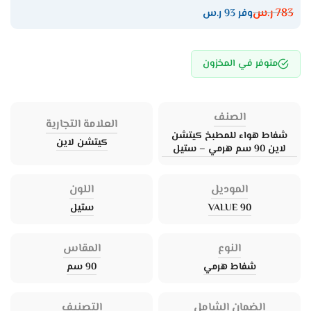
783
ر.س
وفر 93 ر.س
متوفر في المخزون
الصنف
العلامة التجارية
شفاط هواء للمطبخ كيتشن
كيتشن لاين
لاين 90 سم هرمي – ستيل
الموديل
اللون
VALUE 90
ستيل
النوع
المقاس
شفاط هرمي
90 سم
الضمان الشامل
التصنيف