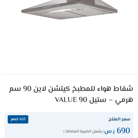
شفاط هواء للمطبخ كيتشن لاين 90 سم
هرمي – ستيل VALUE 90
سعر المنتج
٪12 خصم
690
ر.س
( يشمل الضريبة المضافة )