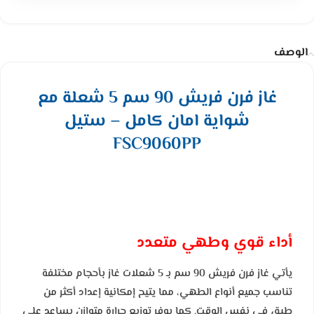
الوصف
غاز فرن فريش 90 سم 5 شعلة مع
شواية امان كامل – ستيل
FSC9060PP
أداء قوي وطهي متعدد
يأتي غاز فرن فريش 90 سم بـ 5 شعلات غاز بأحجام مختلفة
تناسب جميع أنواع الطهي، مما يتيح إمكانية إعداد أكثر من
طبق في نفس الوقت. كما يوفر توزيع حرارة متوازن يساعد على