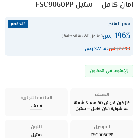
امان كامل – ستيل FSC9060PP
سعر المنتج
٪12 خصم
1963
ر.س
( يشمل الضريبة المضافة )
2240
ر.س
وفر 277 ر.س
متوفر في المخزون
الصنف
العلامة التجارية
غاز فرن فريش 90 سم 5 شعلة
فريش
مع شواية امان كامل – ستيل
الموديل
اللون
FSC9060PP
ستيل