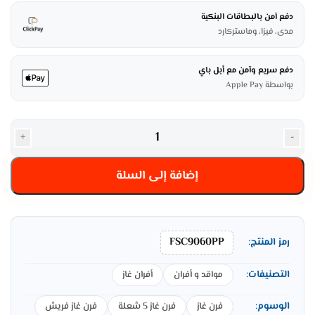
دفع آمن بالبطاقات البنكية
مدى، فيزا، وماستركارد
دفع سريع وآمن مع أبل باي
بواسطة Apple Pay
+
-
إضافة إلى السلة
FSC9060PP
رمز المنتج:
التصنيفات:
مواقد و أفران
أفران غاز
الوسوم:
فرن غاز
فرن غاز 5 شعلة
فرن غاز فريش