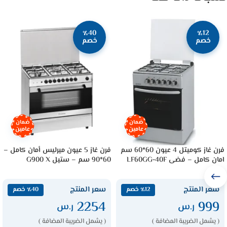
٪40
٪12
خصم
خصم
ضمان
ضمان
عامين
عامين
فرن غاز كوميتل 4 عيون 60*60 سم
فرن غاز 5 عيون ميرليس أمان كامل –
امان كامل – فضى LF60GG-40F
60*90 سم – ستيل G900 X
سعر المنتج
سعر المنتج
٪12 خصم
٪40 خصم
2254
999
ر.س
ر.س
( يشمل الضريبة المضافة )
( يشمل الضريبة المضافة )