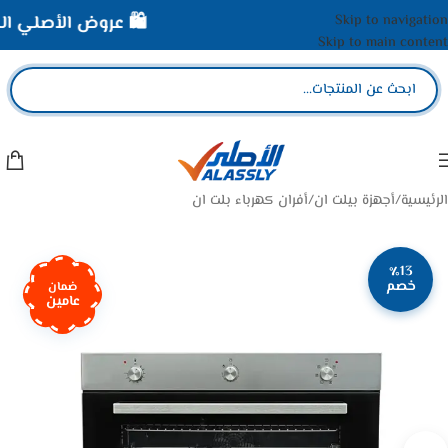
Skip to navigation
🛍️ عروض الأصلي الممي
Skip to main content
الرئيسية
/
أجهزة بيلت ان
/
أفران كهرباء بلت ان
٪13
خصم
ضمان
عامين