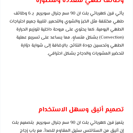
وظائف طهي متعددة ومتطورة
يأتي فرن كهربائي بلت ان 90 سم جنرال سوبريم بـ 6 وظائف
طهي مختلفة مثل الخبز والشوي والتحمير، لتلبية جميع احتياجات
الطهي اليومية. كما يحتوي على مروحة داخلية لتوزيع الحرارة
(Convection) بشكل متساوٍ، مما يساعد على تسريع عملية
الطهي وتحسين جودة النتائج، بالإضافة إلى شواية دوّارة
لتحضير المشويات والدجاج بشكل احترافي.
تصميم أنيق وسهل الاستخدام
يتميز فرن كهربائي بلت ان 90 سم جنرال سوبريم بتصميم بلت
إن أنيق من الستانلس ستيل المقاوم للصدأ، مع باب زجاج