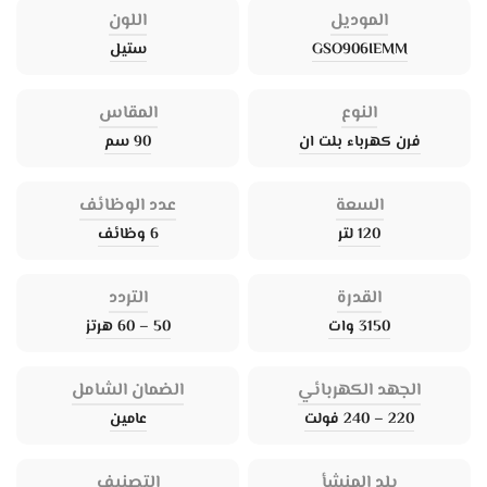
الموديل
اللون
GSO906IEMM
ستيل
النوع
المقاس
فرن كهرباء بلت ان
90 سم
السعة
عدد الوظائف
120 لتر
6 وظائف
القدرة
التردد
3150 وات
50 – 60 هرتز
الجهد الكهربائي
الضمان الشامل
220 – 240 فولت
عامين
بلد المنشأ
التصنيف