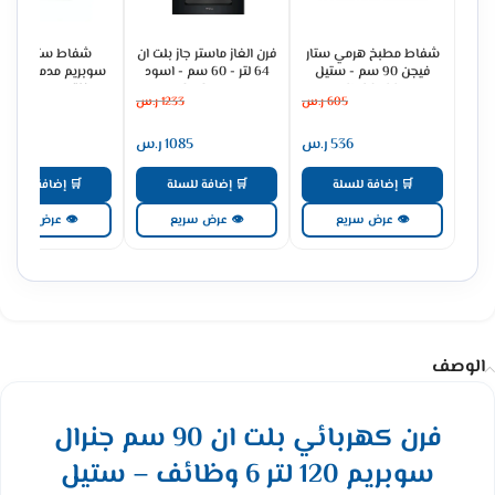
شفاط مطبخ هرمي ستار
فرن الغاز ماستر جاز بلت ان
شفاط ستيل جنرا
فيجن 90 سم - ستيل
64 لتر - 60 سم - اسود
سوبريم مدمج جداري
SV90PSS
MGBGF-HIB
مدخنة 3 س
605
ر.س
1233
ر.س
737
GSCH90FS
536
ر.س
1085
ر.س
651
🛒 إضافة للسلة
🛒 إضافة للسلة
🛒 إضافة للسلة
👁 عرض سريع
👁 عرض سريع
👁 عرض سريع
الوصف
فرن كهربائي بلت ان 90 سم جنرال
سوبريم 120 لتر 6 وظائف – ستيل