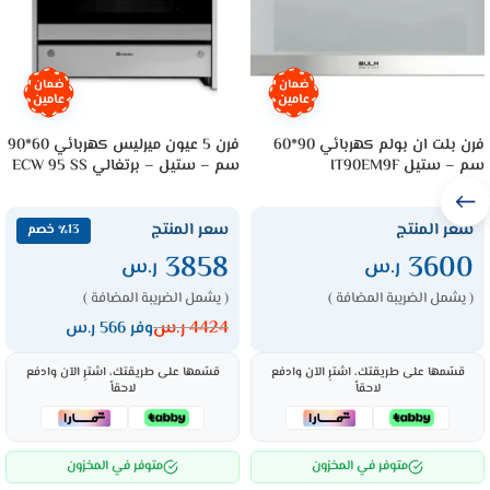
ضمان
ضمان
عامين
عامين
فرن بلت ان بولم كهربائي 90*60
فرن 5 عيون ميرليس كهربائي 60*90
سم – ستيل IT90EM9F
سم – ستيل – برتغالي ECW 95 SS
سعر المنتج
سعر المنتج
٪13 خصم
3858
3600
ر.س
ر.س
( يشمل الضريبة المضافة )
( يشمل الضريبة المضافة )
4424
ر.س
وفر 566 ر.س
قسّمها على طريقتك، اشترِ الآن وادفع
قسّمها على طريقتك، اشترِ الآن وادفع
لاحقاً
لاحقاً
متوفر في المخزون
متوفر في المخزون