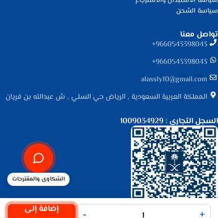
سياسة الاستبدال والاسترجاع
سياسة الشحن
تواصل معنا
9660543398043⁩+
9660543398043⁩+
alassly10@gmail.com
المملكة العربية السعودية , الرياض حي السلي , ش عبدالله بن فريان
السجل التجاري : 1009034929
الشكاوى والمقترحات
جميع الحقوق محفوظة لـ
متجر الأصلي
© 2025.
إضافة إلى
-
+
تم التطوير بواسطة
Code Times
.