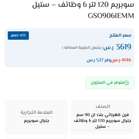
سوبريم 120 لتر 6 وظائف – ستيل
GSO906IEMM
سعر المنتج
٪13 خصم
3619
ر.س
( يشمل الضريبة المضافة )
4146
ر.س
وفر 527 ر.س
متوفر في المخزون
الصنف
العلامة التجارية
فرن كهربائي بلت ان 90 سم
جنرال سوبريم 120 لتر 6 وظائف
جنرال سوبريم
– ستيل