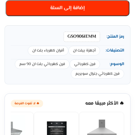
إضافة إلى السلة
GSO906IEMM
رمز المنتج:
التصنيفات:
أجهزة بيلت ان
أفران كهرباء بلت ان
الوسوم:
فرن كهربائي
فرن كهربائي بلت ان 90 سم
فرن كهربائي جنرال سوبريم
🔥 الأكثر مبيعًا معه
🔥 لا تفوت الفرصة