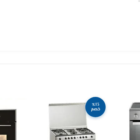
٪13
خصم