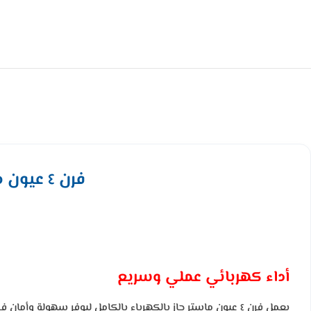
فرن ٤ عيون ماستر جاز كهرباء 55 سم – ستيل تركي MGF5SO4E3-HI
أداء كهربائي عملي وسريع