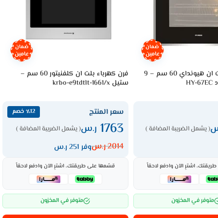
ضمان
ضمان
عامين
عامين
فرن كهرباء بلت ان هيونداي 60 سم – 9
فرن كهرباء بلت ان كلفنيتور 60 سم –
HY
ستيل krbo-e9tdtlt-1661/x
سعر المنتج
٪12 خصم
1763
س
ر.س
( يشمل الضريبة المضافة )
( يشمل الضريبة المضافة )
2014
ر.س
وفر 251 ر.س
ريقتك، اشترِ الآن وادفع لاحقاً
قسّمها على طريقتك، اشترِ الآن وادفع لاحقاً
متوفر في المخزون
متوفر في المخزون