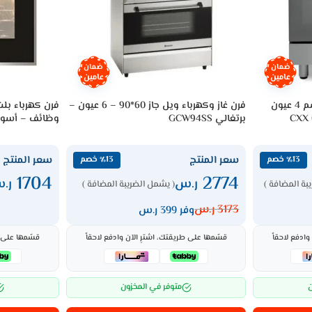
ضمان
ضمان
عامين
عامين
فرن سيراميك البا كهرباء 60 سم 4 عيون
فرن غاز وكهرباء ويل جاز 60*90 – 6 عيون –
برتغالي GCW94SS
وظائف – أسود -67EC
سعر المنتج
سعر المنتج
٪13 خصم
٪13 خصم
1704
2774
ر.س
ر.
بة المضافة )
( يشمل الضريبة المضافة )
3173
ر.س
وفر 399 ر.س
ادفع لاحقاً
قسّمها على طريقتك، اشترِ الآن وادفع لاحقاً
قسّمها على ط
ن
متوفر في المخزون