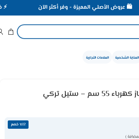
ض الأصلي المميزة - وفر أكثر الآن
⚡ خصومات تصل إلى 40% على ا
العناية الشخصية
العلامات التجارية
فرن ٤ عيون ماستر جاز كهرباء 55 سم – ستيل تركي
٪12 خصم
مضافة )