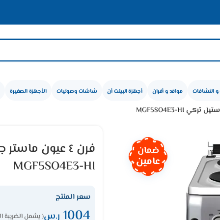
🛍️ عرو
و النشافات
مواقد و أفران
أجهزة البيلت أن
شاشات وصوتيات
الأجهزة الصغيرة
ضمان
عامين
MGF5SO4E3-HI
سعر المنتج
1004
ر.س
( يشمل الضريبة ال