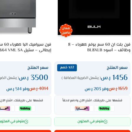
ضمان
عامين
فرن بلت ان 60 سم بولم كهرباء – 8
وظائف – أسود BL8XLB
إيطالى – ستيل CXX 664 VML SA
سعر المنتج
سعر المنتج
٪12 خصم
3500
1456
ر.س
ر.س
( يشمل الضريبة المضافة )
( يشمل الضري
1659
ر.س
4014
ر.س
وفر 203 ر.س
وفر 514 ر.س
قسّمها على طريقتك، اشترِ الآن وادفع لاحقاً
قسّمها على طريقتك، اشترِ الآن و
متوفر في المخزون
متوفر في المخزو