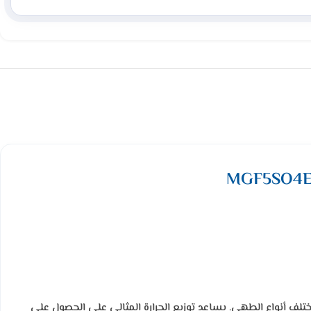
ومي، مع 4 عيون كهرباء تمنحك تسخين سريع ومتوازن لمختلف أنواع الطهي. يساعد توزيع الحرارة المثالي على الحصول على