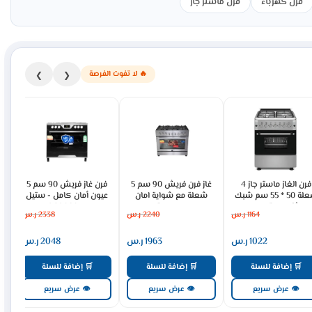
فرن كهرباء
فرن ماستر جاز
🔥 لا تفوت الفرصة
❯
❮
فرن الغاز ماستر جاز 4
غاز فرن فريش 90 سم 5
فرن غاز فريش 90 سم 5
شعلة 50 * 55 سم شبك
شعلة مع شواية امان
عيون أمان كامل - ستيل
ثقيل – تركي
كامل - ستيل
FSC9060MB
1164
ر.س
2240
ر.س
2338
ر.س
FSC9060PP
MGF5S40G2-HI
1022
ر.س
1963
ر.س
2048
ر.س
🛒 إضافة للسلة
🛒 إضافة للسلة
🛒 إضافة للسلة
👁 عرض سريع
👁 عرض سريع
👁 عرض سريع