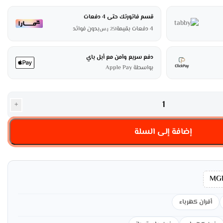
قسم فاتورتك حتى 4 دفعات
4 دفعات بقيمة
بدون فوائد
251
ر.س
دفع سريع وآمن مع أبل باي
بواسطة Apple Pay
+
إضافة إلى السلة
MGF
أفران كهرباء