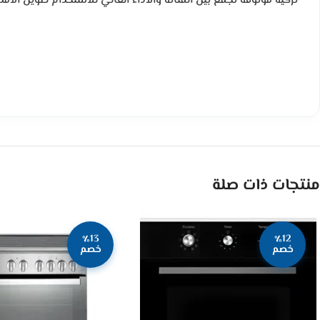
تركية موثوقة تجمع بين المتانة والأداء العالي للاستخدام طويل الأمد.
منتجات ذات صلة
٪13
٪12
خصم
خصم