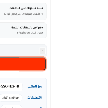
قسم فاتورتك على 4 دفعات
4 دفعات بقيمة
بدون فوائد
251
ر.س
دفع آمن بالبطاقات البنكية
مدى، فيزا، وماستركارد
-
5SO4E3-HI
رمز المنتج:
التصنيفات:
مواقد و أفران