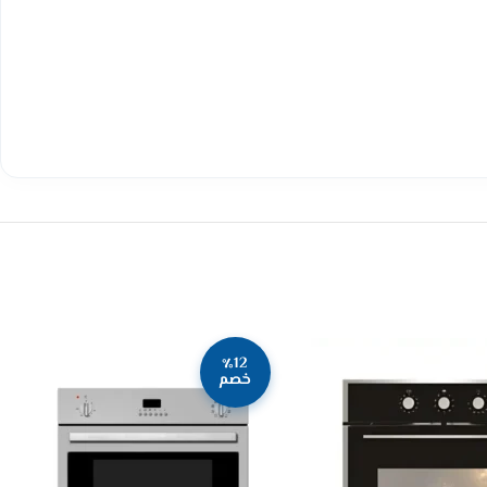
٪12
خصم