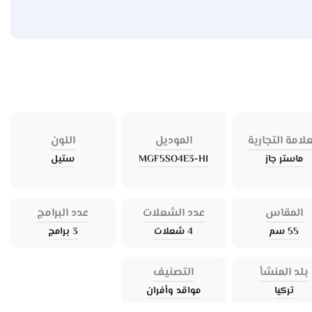
علامة التجارية
الموديل
اللون
ماستر جاز
MGF5SO4E3-HI
ستيل
المقاس
عدد الشعلات
عدد البرامج
55 سم
4 شعلات
3 برامج
بلد المنشأ
التصنيف
تركيا
مواقد وأفران