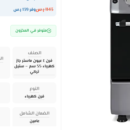
1143
ر.س
وفر 139 ر.س
متوفر في المخزون
الصنف
ال
فرن ٤ عيون ماستر جاز
كهرباء 55 سم – ستيل
تركي
النوع
فرن كهرباء
الضمان الشامل
عامين