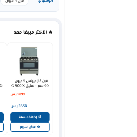
الوسوم:
فرن 4 عيون
🔥 الأكثر مبيعًا معه
فرن غاز ميرلس 5 عيون -
90 سم - ستيل G 900 X
SP
2899
ر.س
2536
ر.س
🛒 إضافة للسلة
👁 عرض سريع