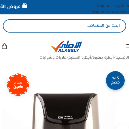
Skip to navigation
🛍️ عروض الأصل
Skip to main content
الرئيسية
/
أجهزة صغيرة
/
أجهزة المطبخ
/
قلايات وشوايات
٪13
خصم
ضمان
عامين