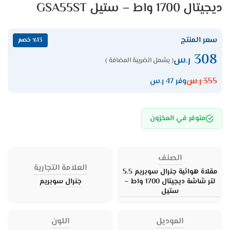
ديجيتال 1700 واط – ستيل GSA55ST
سعر المنتج
٪13 خصم
308
ر.س
( يشمل الضريبة المضافة )
355
ر.س
وفر 47 ر.س
متوفر في المخزون
الصنف
العلامة التجارية
مقلاة هوائية جنرال سوبريم 5.5
لتر شاشة ديجيتال 1700 واط –
جنرال سوبريم
ستيل
الموديل
اللون