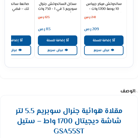
ساندوتش ميكر جيباس
سخان الساندوتش جنرال
صانعة ساندوتش ه
10 بوصة 1200 وات -
سوبريم 3 في 1 - 750 وات
تك – فضي HT-9068L
فضي/ اسود GCM6125
- أسود GSSM750A3
241
ر.س
123
ر.س
16
209
ر.س
113
ر.س
101
🛒 إضافة للسلة
🛒 إضافة للسلة
🛒 إضافة للسلة
👁 عرض سريع
👁 عرض سريع
👁 عرض سريع
الوصف
مقلاة هوائية جنرال سوبريم 5.5 لتر
شاشة ديجيتال 1700 واط – ستيل
GSA55ST