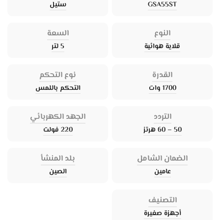
GSA55ST
ستيل
النوع
السعة
قلاية هوائية
5 لتر
القدرة
نوع التحكم
1700 وات
التحكم باللمس
التردد
الجهد الكهربائي
50 – 60 هرتز
220 فولت
الضمان الشامل
بلد المنشأ
عامين
الصين
التصنيف
أجهزة صغيرة