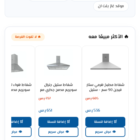
موقد غاز بلت ان
🔥 الأكثر مبيعًا معه
🔥 لا تفوت الفرصة
شفاط مطبخ هرمي ستار
شفاط ستيل جنرال
شفاط هواء للمطبخ ج
فيجن 90 سم - ستيل
سوبريم مدمج جداري مع
سوبريم مدمج جداري
SV90PSS
مدخنة 3 سرعات - ستيل
مدخنة 60 سم -
605
ر.س
737
ر.س
475
GSCH60FS
GSCH90FS
536
ر.س
651
ر.س
421
🛒 إضافة للسلة
🛒 إضافة للسلة
🛒 إضافة للسلة
👁 عرض سريع
👁 عرض سريع
👁 عرض سريع