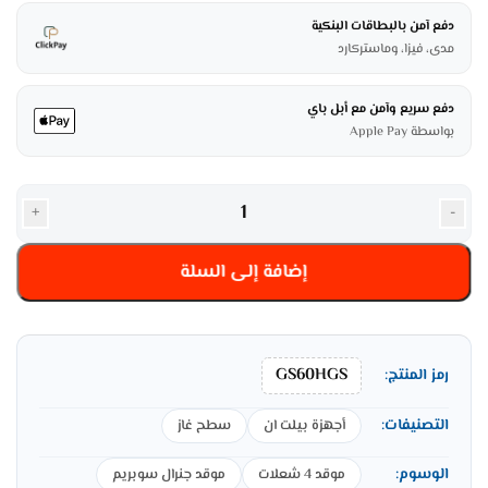
دفع آمن بالبطاقات البنكية
مدى، فيزا، وماستركارد
دفع سريع وآمن مع أبل باي
بواسطة Apple Pay
+
-
إضافة إلى السلة
GS60HGS
رمز المنتج:
التصنيفات:
أجهزة بيلت ان
سطح غاز
الوسوم:
موقد 4 شعلات
موقد جنرال سوبريم