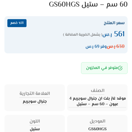
60 سم – ستيل GS60HGS
سعر المنتج
٪11 خصم
561
ر.س
( يشمل الضريبة المضافة )
630
ر.س
وفر 69 ر.س
متوفر في المخزون
الصنف
العلامة التجارية
موقد غاز بلت ان جنرال سوبريم 4
جنرال سوبريم
عيون – 60 سم – ستيل
الموديل
اللون
GS60HGS
ستيل