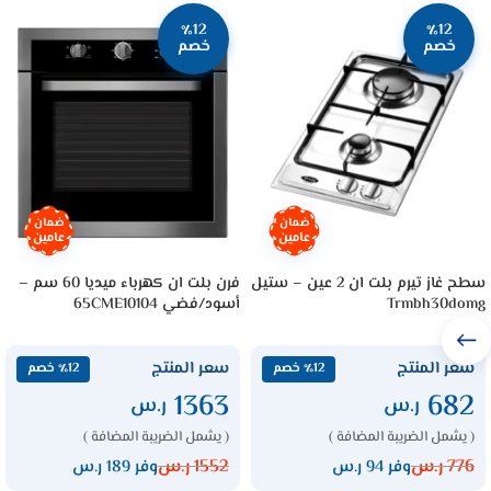
٪12
٪12
خصم
خصم
ضمان
ضمان
عامين
عامين
سطح غاز تيرم بلت ان 2 عين – ستيل
فرن بلت ان كهرباء ميديا 60 سم –
Trmbh30domg
أسود/فضي 65CME10104
سعر المنتج
سعر المنتج
٪12 خصم
٪12 خصم
1363
682
ر.س
ر.س
( يشمل الضريبة المضافة )
( يشمل الضريبة المضافة )
776
ر.س
1552
ر.س
وفر 94 ر.س
وفر 189 ر.س