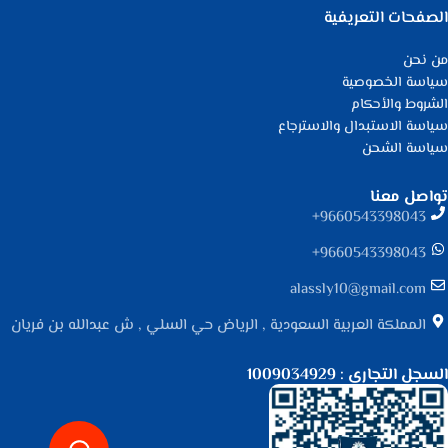
الصفحات التعريفية
من نحن
سياسة الخصوصية
الشروط والأحكام
سياسة الاستبدال والاسترجاع
سياسة الشحن
تواصل معنا
9660543398043⁩+
9660543398043⁩+
alassly10@gmail.com
المملكة العربية السعودية , الرياض حي السلي , ش عبدالله بن فريان
السجل التجاري : 1009034929