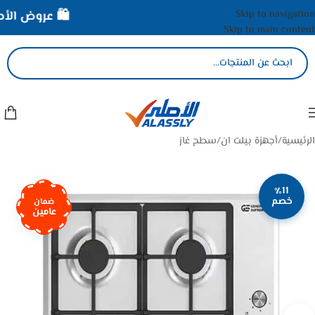
Skip to navigation
🛍️ عروض الأصلي
Skip to main content
الرئيسية
/
أجهزة بيلت ان
/
سطح غاز
٪11
خصم
ضمان
عامين