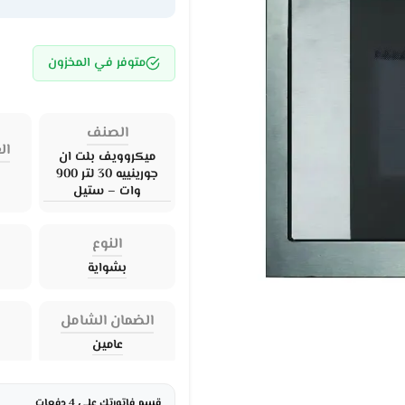
متوفر في المخزون
الصنف
ال
ميكروويف بلت ان
جورينييه 30 لتر 900
وات – ستيل
النوع
بشواية
الضمان الشامل
عامين
قسم فاتورتك على 4 دفعات