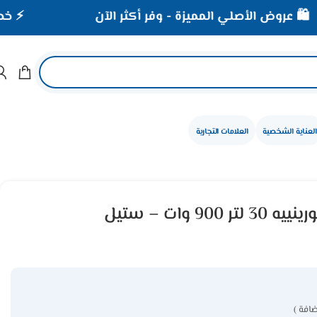
لأصلي المميزة - وفر أكثر الآن
⚡ خصومات تصل إلى 40% على الأجهز
العناية الشخصية
العلامات التجارية
ميكروويف بلت ان جورينييه 30 لتر 900 وات – ستيل
افة )