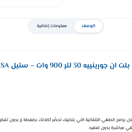
الوصف
معلومات إضافية
يه 30 لتر 900 وات – ستيل BM5350XSA
برامج الطهي التلقائية اللي بتخليك تحضّر أكلاتك بضغطة زر بدون تفكير.
هي مباشرة بدون تعقيد.