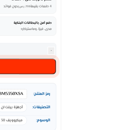
4 دفعات بقيمة
بدون فوائد
298
ر.س
دفع آمن بالبطاقات البنكية
مدى، فيزا، وماستركارد
-
BM5350XSA
رمز المنتج:
التصنيفات:
أجهزة بيلت ان
الوسوم:
ميكروويف 30 لتر