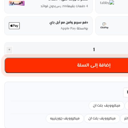
4 دفعات بقيمة
بدون فوائد
298
ر.س
دفع سريع وآمن مع أبل باي
بواسطة Apple Pay
+
إضافة إلى السلة
ميكروويف بلت ان
ميكروويف بلت ان
ميكروويف جورينييه