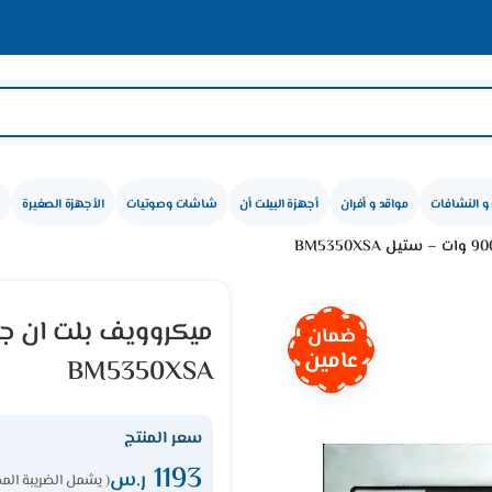
🛍️ عروض ا
و النشافات
مواقد و أفران
أجهزة البيلت أن
شاشات وصوتيات
الأجهزة الصغيرة
ضمان
عامين
BM5350XSA
سعر المنتج
1193
ر.س
( يشمل الضريبة المض