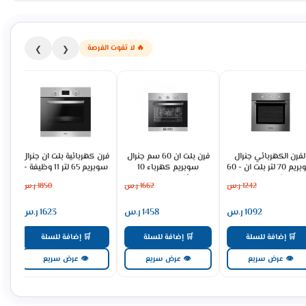
🔥 لا تفوت الفرصة
❯
❮
لفرن الكهربائي جنرال
فرن بلت ان 60 سم جنرال
فرن كهربائية بلت ان جنرال
سوبريم 70 لتر بلت ان - 60
سوبريم كهرباء 10
سوبريم 65 لتر 11 وظيفة -
 - ستيل GS60OMX
وظائف – ستيل GS-
60 سم - اسود
1242
ر.س
1662
ر.س
1850
ر.س
GSO6011PEDL
O605PEML
1092
ر.س
1458
ر.س
1623
ر.س
🛒 إضافة للسلة
🛒 إضافة للسلة
🛒 إضافة للسلة
👁 عرض سريع
👁 عرض سريع
👁 عرض سريع