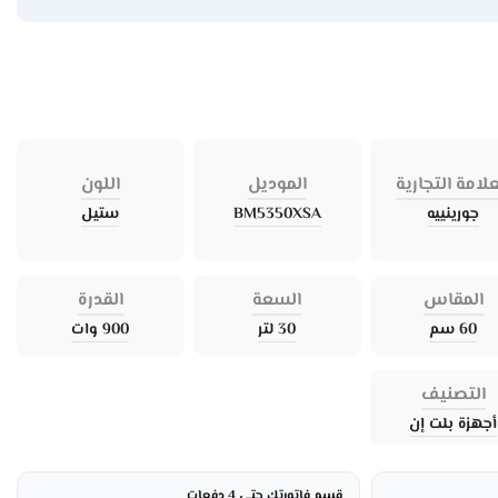
علامة التجارية
الموديل
اللون
جورينييه
BM5350XSA
ستيل
المقاس
السعة
القدرة
60 سم
30 لتر
900 وات
التصنيف
أجهزة بلت إن
قسم فاتورتك حتى 4 دفعات