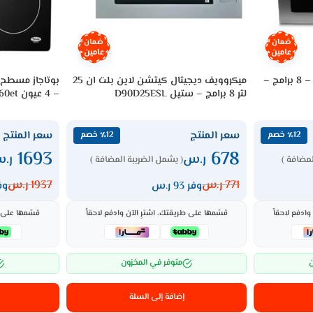
ضمان
ضمان
عامين
عامين
ميكرويف بلت ان يوجين 25 لتر – 8 برامج –
ميكروويف ديجيتال كيتشن لاين بلت ان 25
بوتاجاز مسطح ك
لتر 8 برامج – ستيل D90D25ESL
– 4 عيون Trmvc60et
سعر المنتج
سعر المنتج
٪12 خصم
٪12 خصم
1693
678
ر.س
ر.
لمضافة )
( يشمل الضريبة المضافة )
771
ر.س
1937
ر.س
وفر 93 ر.س
وفر 4
ادفع لاحقاً
قسّمها على طريقتك، اشترِ الآن وادفع لاحقاً
قسّمها على ط
ن
متوفر في المخزون
إضافة إلى السلة