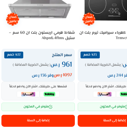
ضمان
ضمان
عامين
عامين
هرباء سيراميك تيرم بلت ان
شفاط هرمي اريستون بلت ان 60 سم –
ستيل Ahpn6.4flmx
سعر المنتج
٪13 خصم
٪12 خصم
961
س
ر.س
( يشمل الضريبة المضافة )
( يشمل الضريبة المضافة )
1097
ر.س
24 ر.س
وفر 136 ر.س
ريقتك، اشترِ الآن وادفع لاحقاً
قسّمها على طريقتك، اشترِ الآن وادفع لاحقاً
متوفر في المخزون
متوفر في المخزون
إضافة إلى السلة
إضافة إلى السلة