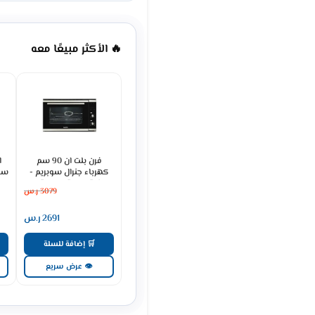
🔥 الأكثر مبيعًا معه
فرن بلت ان 90 سم
ا
كهرباء جنرال سوبريم -
93 لتر ديجيتال - ستيل
سم
3079
ر.س
GS90OEX
2691
ر.س
🛒 إضافة للسلة
👁 عرض سريع