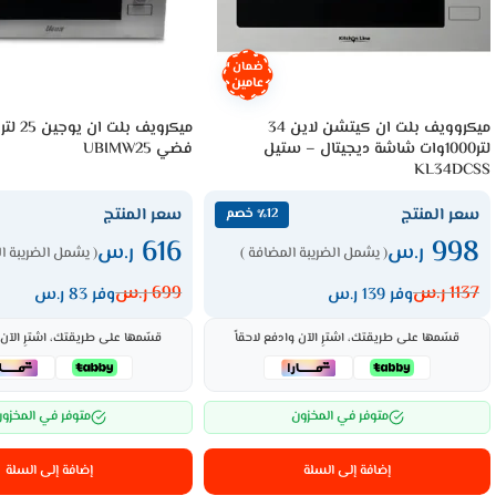
ضمان
عامين
ميكروويف بلت ان كيتشن لاين 34
لتر1000وات شاشة ديجيتال – ستيل
فضي UBIMW25
KL34DCSS
سعر المنتج
سعر المنتج
٪12 خصم
616
998
ر.س
ر.س
( يشمل الضريبة المضافة )
( يشمل الضريبة ا
1137
ر.س
699
ر.س
وفر 139 ر.س
وفر 83 ر.س
قسّمها على طريقتك، اشترِ الآن وادفع لاحقاً
قسّمها على طريقتك، اشترِ الآن و
متوفر في المخزون
متوفر في المخزو
إضافة إلى السلة
إضافة إلى السلة