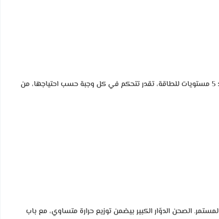
بقدرة إجمالية 1450 وات وشواية قوية 1200 وات، ميكروويف بلت ان جورينييه بيقدّم أداء سريع وفعّال يخليك تنجز أكلك في وقت أقل. ومع وجود 5 مستويات للطاقة، تقدر تتحكم في كل وجبة حسب احتياجها، من
مر. الصحن الدوّار الكبير بيضمن توزيع حرارة متساوي، مع باب