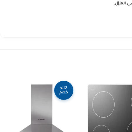
ي المنزل.
٪12
خصم