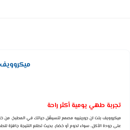
ميكروويف بلت ان جوريني
تجربة طهي يومية أكثر راحة
ميكروويف بلت ان جورينييه مصمم لتسيهّل حياتك في المطبخ، من خلال 
على جودة الأكل، سواء لحوم أو خضار، بحيث تطلع النتيجة جاهزة للط