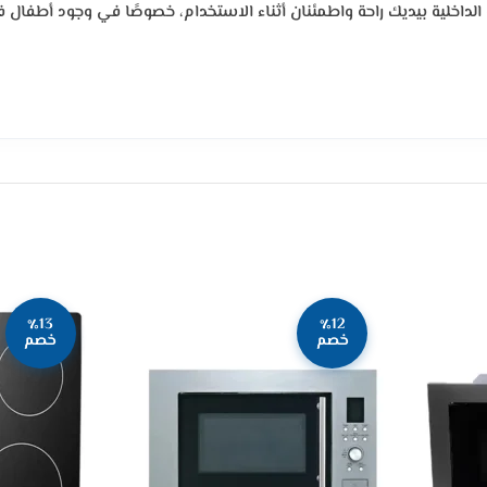
لداخلية بيديك راحة واطمئنان أثناء الاستخدام، خصوصًا في وجود أطفال ف
٪13
٪12
خصم
خصم