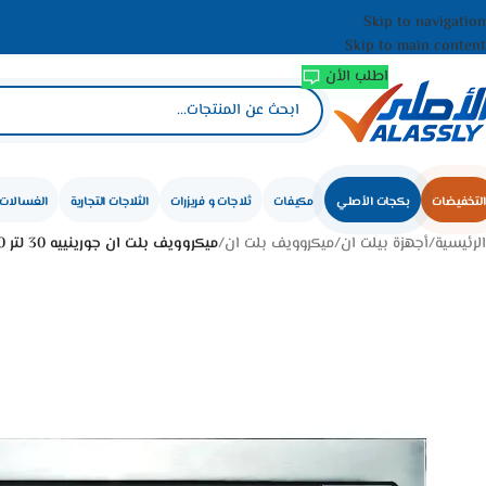
Skip to navigation
Skip to main content
اطلب الأن
التخفيضات
بكجات الأصلي
مكيفات
ثلاجات و فريزرات
الثلاجات التجارية
الغسالات 
الرئيسية
/
أجهزة بيلت ان
/
ميكروويف بلت ان
/
ميكروويف بلت ان جورينييه 30 لتر 900 وات – ستيل BM5350XSA