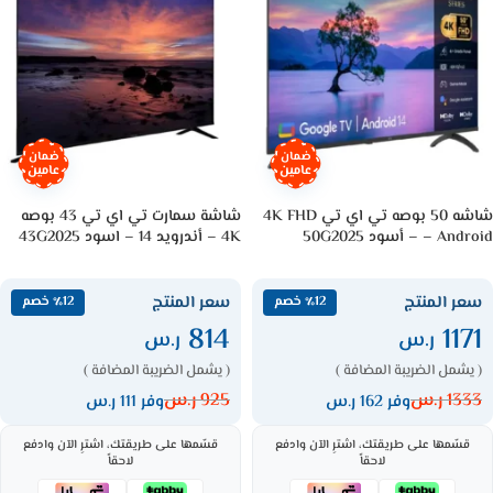
ضمان
ضمان
عامين
عامين
شاشه 50 بوصه تي اي تي 4K FHD
شاشة سمارت تي اي تي 43 بوصه
– Android – أسود 50G2025
4K – أندرويد 14 – اسود 43G2025
سعر المنتج
سعر المنتج
٪12 خصم
٪12 خصم
814
1171
ر.س
ر.س
( يشمل الضريبة المضافة )
( يشمل الضريبة المضافة )
1333
ر.س
925
ر.س
وفر 162 ر.س
وفر 111 ر.س
قسّمها على طريقتك، اشترِ الآن وادفع
قسّمها على طريقتك، اشترِ الآن وادفع
لاحقاً
لاحقاً