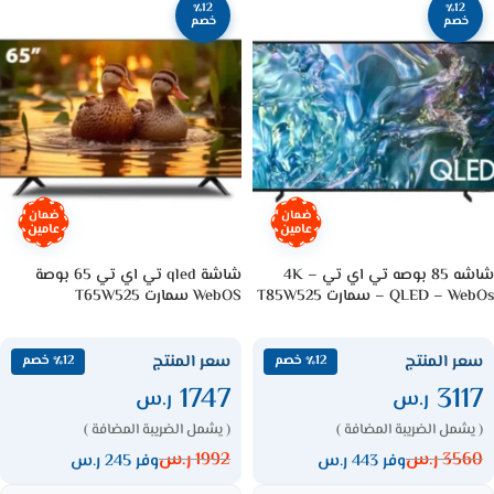
٪12
٪12
خصم
خصم
ضمان
ضمان
عامين
عامين
شاشه 85 بوصه تي اي تي 4K –
شاشة qled تي اي تي 65 بوصة
QLED – WebOs – سمارت T85W525
WebOS سمارت T65W525
سعر المنتج
سعر المنتج
٪12 خصم
٪12 خصم
1747
3117
ر.س
ر.س
( يشمل الضريبة المضافة )
( يشمل الضريبة المضافة )
3560
ر.س
1992
ر.س
وفر 443 ر.س
وفر 245 ر.س