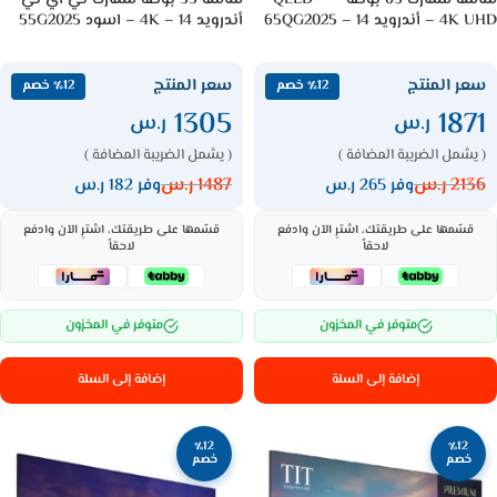
4K UHD – أندرويد 14 – 65QG2025
أندرويد 14 – 4K – اسود 55G2025
سعر المنتج
سعر المنتج
٪12 خصم
٪12 خصم
1305
1871
ر.س
ر.س
( يشمل الضريبة المضافة )
( يشمل الضريبة المضافة )
2136
ر.س
1487
ر.س
وفر 265 ر.س
وفر 182 ر.س
قسّمها على طريقتك، اشترِ الآن وادفع
قسّمها على طريقتك، اشترِ الآن وادفع
لاحقاً
لاحقاً
متوفر في المخزون
متوفر في المخزون
إضافة إلى السلة
إضافة إلى السلة
٪12
٪12
خصم
خصم