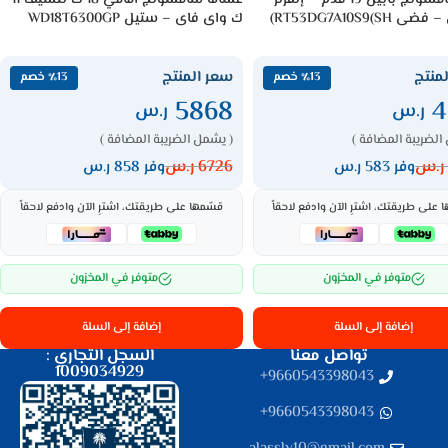
RT53DG7A10S9(SH)
ك واى فاى – ستيل WD18T6300GP
منتج
سعر المنتج
٪13 خصم
٪13 خصم
5868
4
ر.س
ر.س
الضريبة المضافة )
( يشمل الضريبة المضافة )
ر.س
6726
ر.س
وفر 583 ر.س
وفر 858 ر.س
 على طريقتك، اشترِ الآن وادفع لاحقاً
قسّمها على طريقتك، اشترِ الآن وادفع لاحقاً
متوفر في المخزون
متوفر في المخزون
إضافة إلى السلة
إضافة إلى السلة
تواصل معنا
السجل التجاري :
1009034929
9660543398043⁩+
9660543398043⁩+