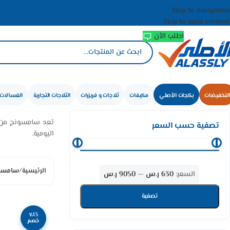
Skip to navigation
Skip to main content
اطلب الأن
التخفيضات
بكجات الأصلي
مكيفات
ثلاجات و فريزرات
الثلاجات التجارية
الغسالات 
تعد سامسونج من ال
تصفية حسب السعر
اليومية.
الرئيسية
/
سامسو
السعر:
630 ر.س
—
9050 ر.س
تصفية
٪13
خصم