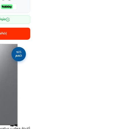
متوف
إضافة
٪13
خصم