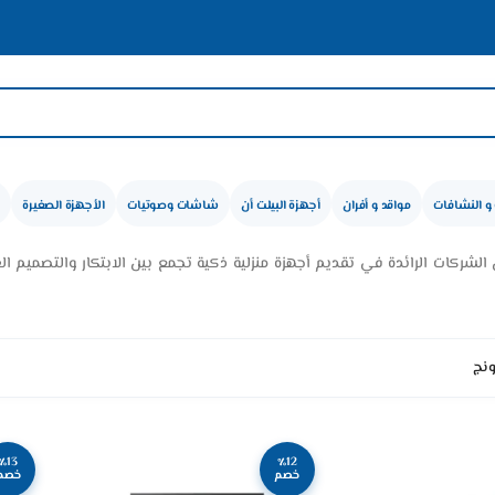
و النشافات
مواقد و أفران
أجهزة البيلت أن
شاشات وصوتيات
الأجهزة الصغيرة
شركات الرائدة في تقديم أجهزة منزلية ذكية تجمع بين الابتكار والتصميم العص
نج
٪13
٪12
خصم
خصم