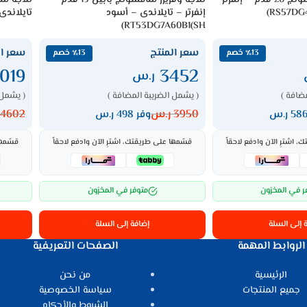
إنفرتر – تايلاندى – أسود
تايلاندى – فضى 
RT53DG7A60B1(SH)
سعر المنتج
سعر ال
٪13 خصم
٪13 خصم
019
3452
ر.س
ضافة )
( يشمل الضريبة المضافة )
( يشمل 
3950
ر.س
4602
وفر 498 ر.س
 اشترِ الآن وادفع لاحقاً
قسّمها على طريقتك، اشترِ الآن وادفع لاحقاً
قسّمها
ر في المخزون
متوفر في المخزون
 إلى السلة
إضافة إلى السلة
الروابط المهمة
الصفحات التعريفية
الرئيسية
من نحن
جميع المنتجات
سياسة الخصوصية
الشروط والأحكام