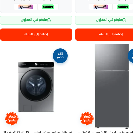
متوفر في المخزون
متوفر في المخزون
إضافة إلى السلة
إضافة إلى السلة
٪13
خصم
ضمان
ضمان
عامين
عامين
ثلاجة سامسونج بابين 19 قدم – إنفرتر –
غسالة سامسونج امامي 18 ك تنشيف 11