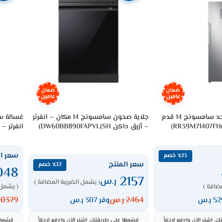
ضمان
ضمان
عامين
عامين
ثلاجة تبريد باب واحد سامسونج 14 قدم
جلاية صحون سامسونج 14 مكان – انفرتر
– أزرق داكن DW60BB890FAPYL(SH)
انفرتر – بيج 0KE(SH
سعر ال
٪13 خصم
سعر المنتج
٪12 خصم
048
2157
ر.س
( يشمل الضريبة المضافة )
ضافة )
( يشمل 
2464
ر.س
10379
وفر 307 ر.س
 اشترِ الآن وادفع لاحقاً
قسّمها على طريقتك، اشترِ الآن وادفع لاحقاً
قسّمها