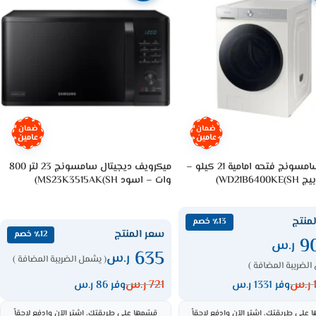
ضمان
ضمان
عامين
عامين
غسالة سامسونج فتحه امامية 21 كيلو –
ميكرويف ديجيتال سامسونج 23 لتر 800
WD21B640)
وات – اسود MS23K3515AK(SH)
منتج
٪13 خصم
سعر المنتج
٪12 خصم
9
ر.س
635
ر.س
( يشمل الضريبة المضافة )
الضريبة المضافة )
ر.س
721
ر.س
وفر 1331 ر.س
وفر 86 ر.س
 على طريقتك، اشترِ الآن وادفع لاحقاً
قسّمها على طريقتك، اشترِ الآن وادفع لاحقاً