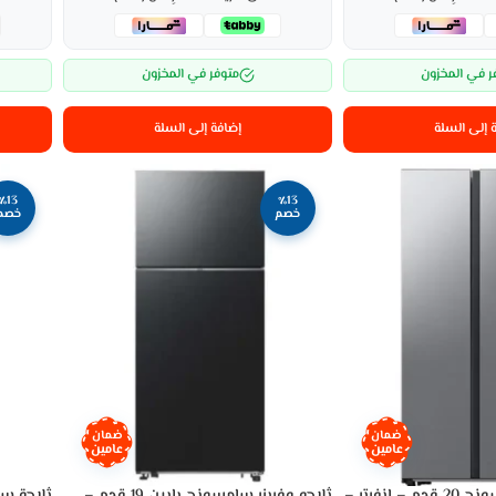
ر في المخزون
متوفر في المخزون
 إلى السلة
إضافة إلى السلة
٪13
٪13
خصم
خصم
ضمان
ضمان
عامين
عامين
ثلاجة دولاب سامسونج 20 قدم – إنفرتر –
ثلاجه وفريزر سامسونج بابين 19 قدم –