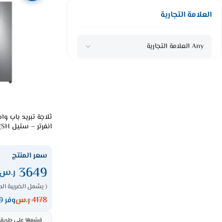
العلامة التجارية
Any العلامة التجارية
انفرتر – ستيل RR39M71407FH(SH)
سعر المنتج
3649
ر.س
( يشمل الضريبة الم
4178
ر.س
وفر 529 ر.س
قسّمها على طريقتك،