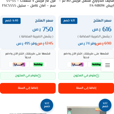
مكيف صحراوي متنقل فريش 80 لتر –
فرن غاز فريش 4 شعلات – 55*55
ابيض FA-M80W
سم – أمان كامل – ستيل FSC5555
سعر المنتج
سعر المنتج
٪11 خصم
٪40 خصم
750
616
ر.س
ر.س
( يشمل الضريبة المضافة )
( يشمل الضريبة المضافة )
690
ر.س
1245
ر.س
وفر 74 ر.س
وفر 495 ر.س
قسّمها على طريقتك، اشترِ الآن وادفع
قسّمها على طريقتك، اشترِ الآن وادفع
لاحقاً
لاحقاً
متوفر في المخزون
متوفر في المخزون
إضافة إلى السلة
إضافة إلى السلة
٪12
٪12
خصم
خصم