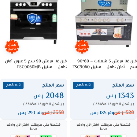
ضمان
ضمان
عامين
عامين
فرن غاز فريش 5 شعلات – 60*90
فرن غاز فريش 90 سم 5 عيون أمان
سم – أمان كامل – ستيل FSC9060
كامل – ستيل FSC9060MB
سعر المنتج
سعر المنتج
٪12 خصم
٪12 خصم
2048
1343
ر.س
ر.س
( يشمل الضريبة المضافة )
( يشمل الضريبة المضافة )
1528
ر.س
2338
ر.س
وفر 185 ر.س
وفر 290 ر.س
قسّمها على طريقتك، اشترِ الآن وادفع
قسّمها على طريقتك، اشترِ الآن وادفع
لاحقاً
لاحقاً