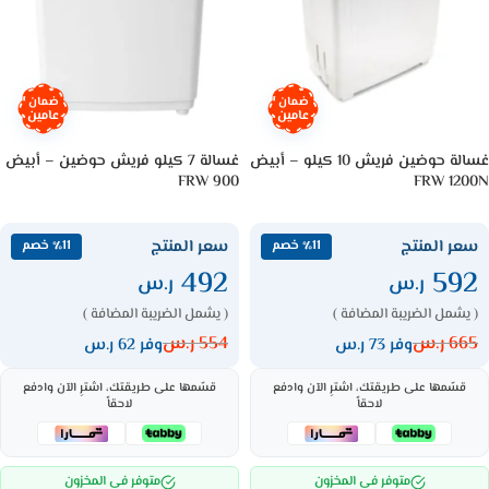
ضمان
ضمان
عامين
عامين
غسالة حوضين فريش 10 كيلو – أبيض
غسالة 7 كيلو فريش حوضين – أبيض
FRW 900
FRW 1200N
سعر المنتج
سعر المنتج
٪11 خصم
٪11 خصم
492
592
ر.س
ر.س
( يشمل الضريبة المضافة )
( يشمل الضريبة المضافة )
665
ر.س
554
ر.س
وفر 73 ر.س
وفر 62 ر.س
قسّمها على طريقتك، اشترِ الآن وادفع
قسّمها على طريقتك، اشترِ الآن وادفع
لاحقاً
لاحقاً
متوفر في المخزون
متوفر في المخزون