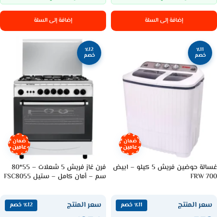
إضافة إلى السلة
إضافة إلى السلة
٪12
٪11
خصم
خصم
ضمان
ضمان
عامين
عامين
غسالة حوضين فريش 5 كيلو – ابيض
فرن غاز فريش 5 شعلات – 55*80
FRW 700
سم – أمان كامل – ستيل FSC8055
سعر المنتج
سعر المنتج
٪11 خصم
٪12 خصم