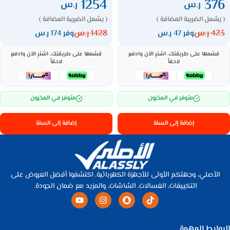
1254
376
ر.س
ر.س
( يشمل الضريبة المضافة )
( يشمل الضريبة المضافة )
423
ر.س
1428
ر.س
وفر 47 ر.س
وفر 174 ر.س
قسّمها على طريقتك، اشترِ الآن وادفع
قسّمها على طريقتك، اشترِ الآن وادفع
لاحقاً
لاحقاً
متوفر في المخزون
متوفر في المخزون
إضافة إلى السلة
إضافة إلى السلة
الأصلي، وجهتكم الأولى للأجهزة الكهربائية. اكتشفوا أفضل العروض على
التكييفات، الغسالات، الشاشات، والمزيد مع ضمان الجودة.
الروابط المهمة