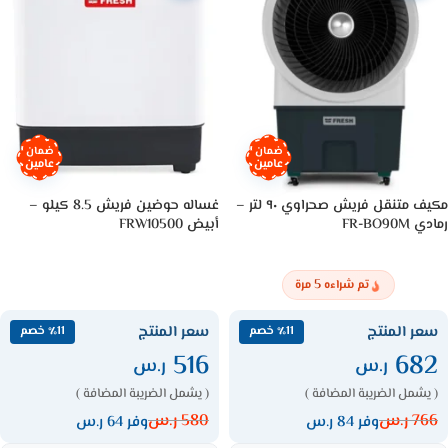
ضمان
ضمان
عامين
عامين
مكيف متنقل فريش صحراوي ٩٠ لتر –
غساله حوضين فريش 8.5 كيلو –
رمادي FR-BO90M
أبيض FRW10500
5
تم شراءه
مرة
سعر المنتج
سعر المنتج
٪11 خصم
٪11 خصم
516
682
ر.س
ر.س
( يشمل الضريبة المضافة )
( يشمل الضريبة المضافة )
766
ر.س
580
ر.س
وفر 84 ر.س
وفر 64 ر.س