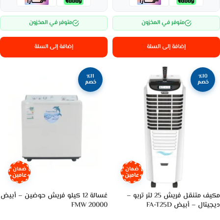
متوفر في المخزون
متوفر في المخزون
إضافة إلى السلة
إضافة إلى السلة
٪11
٪10
خصم
خصم
ضمان
ضمان
عامين
عامين
مكيف متنقل فريش 25 لتر تربو –
غسالة 12 كيلو فريش حوضين – أبيض
ديجيتال – أبيض FA-T25D
FMW 20000