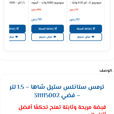
سوبريم ٠،٨ لتر 650 واط -
سوبريم 1080 وات – أسود
1.5 لتر - 1100 
اسود GSDC03
GSCM15BM
TKM8961A
97
ر.س
106
ر.س
1523
92
ر.س
99
ر.س
1324
🛒 إضافة للسلة
🛒 إضافة للسلة
🛒 إضافة للسلة
👁 عرض سريع
👁 عرض سريع
👁 عرض سريع
الوصف
ترمس ستانلس ستيل شاها – 1.5 لتر
– فضي 311115002
قبضة مريحة وثابتة تمنح تحكمًا أفضل