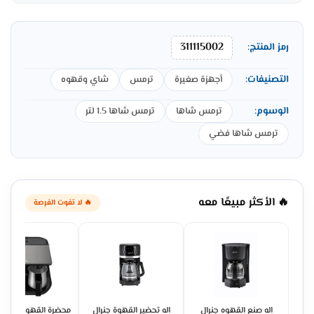
311115002
رمز المنتج:
التصنيفات:
أجهزة صغيرة
ترمس
شاي وقهوه
الوسوم:
ترمس شاها
ترمس شاها 1.5 لتر
ترمس شاها فضي
🔥 الأكثر مبيعًا معه
🔥 لا تفوت الفرصة
اله صنع القهوه جنرال
اله تحضير القهوة جنرال
محضرة القهوة بيكو 