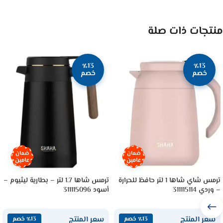
منتجات ذات صلة
٪13
٪13
خصم
خصم
ضمان
ضمان
عامين
عامين
ترمس شاي شاها 1 لتر حافظ للحرارة
ترمس شاها 1.7 لتر – بطارية ليثيوم –
– وردي 311115114
أسود 311115096
سعر المنتج
سعر المنتج
٪13 خصم
٪13 خصم