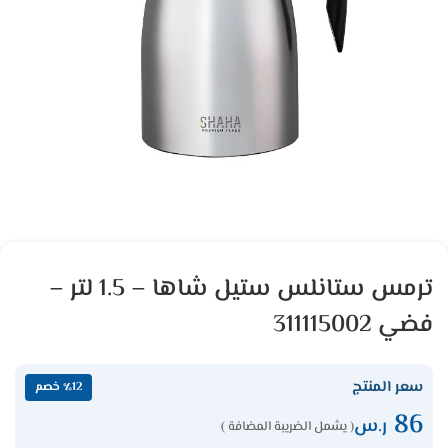
ترمس ستانلس ستيل شاها – 1.5 لتر –
فضي 311115002
سعر المنتج
٪12 خصم
86
ر.س
( يشمل الضريبة المضافة )