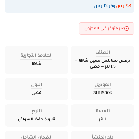
98
ر.س
وفر 12 ر.س
غير متوفر في المخزون
الصنف
العلامة التجارية
ترمس ستانلس ستيل شاها –
شاها
1.5 لتر – فضي
الموديل
اللون
311115002
فضى
السعة
النوع
1 لتر
قارورة حفظ السوائل
بلد المنشأ
الضمان الشامل