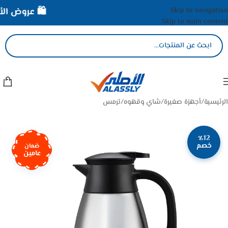
Skip to navigation
🛍️ عروض الأصل
Skip to main content
الرئيسية
/
أجهزة صغيرة
/
شاي وقهوه
/
ترمس
٪12
خصم
ضمان
عامين