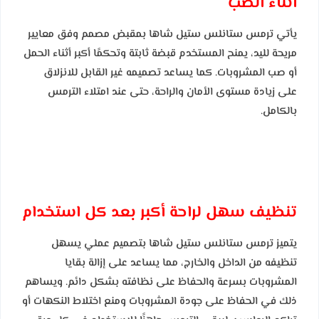
أثناء الصب
يأتي ترمس ستانلس ستيل شاها بمقبض مصمم وفق معايير
مريحة لليد، يمنح المستخدم قبضة ثابتة وتحكمًا أكبر أثناء الحمل
أو صب المشروبات. كما يساعد تصميمه غير القابل للانزلاق
على زيادة مستوى الأمان والراحة، حتى عند امتلاء الترمس
بالكامل.
تنظيف سهل لراحة أكبر بعد كل استخدام
يتميز ترمس ستانلس ستيل شاها بتصميم عملي يسهل
تنظيفه من الداخل والخارج، مما يساعد على إزالة بقايا
المشروبات بسرعة والحفاظ على نظافته بشكل دائم. ويساهم
ذلك في الحفاظ على جودة المشروبات ومنع اختلاط النكهات أو