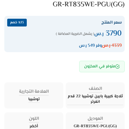
GR-RT835WE-PGU(GG)
سعر المنتج
٪13 خصم
3790
ر.س
( يشمل الضريبة المضافة )
4339
ر.س
وفر 549 ر.س
متوفر في المخزون
الصنف
العلامة التجارية
ثلاجة كبيرة بابين توشيبا 22 قدم
توشيبا
انفرتر
الموديل
اللون
GR-RT835WE-PGU(GG)
أخضر