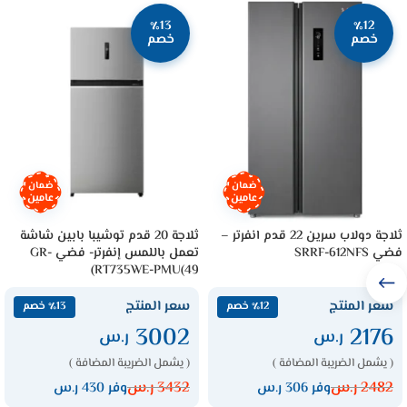
٪13
٪12
خصم
خصم
ضمان
ضمان
عامين
عامين
ثلاجة دولاب سرين 22 قدم انفرتر –
ثلاجة 20 قدم توشيبا بابين شاشة
فضي SRRF-612NFS
تعمل باللمس إنفرتر- فضي GR-
RT735WE-PMU(49)
سعر المنتج
سعر المنتج
٪12 خصم
٪13 خصم
3002
2176
ر.س
ر.س
( يشمل الضريبة المضافة )
( يشمل الضريبة المضافة )
2482
ر.س
3432
ر.س
وفر 306 ر.س
وفر 430 ر.س