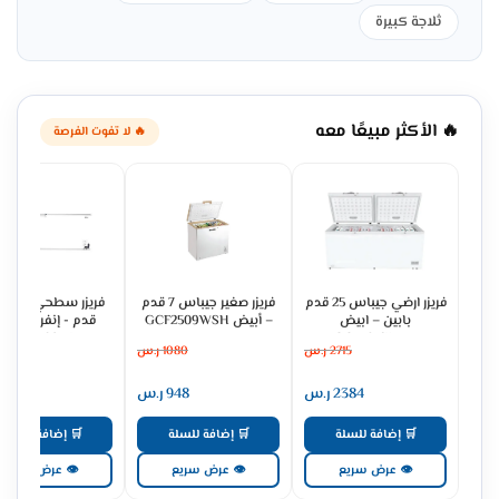
ثلاجة كبيرة
🔥 الأكثر مبيعًا معه
🔥 لا تفوت الفرصة
فريزر ارضي جيباس 25 قدم
فريزر صغير جيباس 7 قدم
بابين – ابيض
– أبيض GCF2509WSH
قدم - إنفرتر – أب
UCFK702INV
GCF7816WAH
2715
ر.س
1080
ر.س
2451
2384
ر.س
948
ر.س
2152
🛒 إضافة للسلة
🛒 إضافة للسلة
🛒 إضافة للسلة
👁 عرض سريع
👁 عرض سريع
👁 عرض سريع