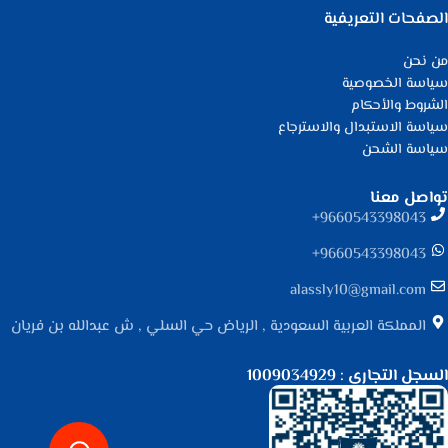
الصفحات التعريفية
من نحن
سياسة الخصوصية
الشروط والأحكام
سياسة الاستبدال والاسترجاع
سياسة الشحن
تواصل معنا
9660543398043⁩+
9660543398043⁩+
alassly10@gmail.com
المملكة العربية السعودية , الرياض حي السلي , ش عبدالله بن فريان
السجل التجاري : 1009034929