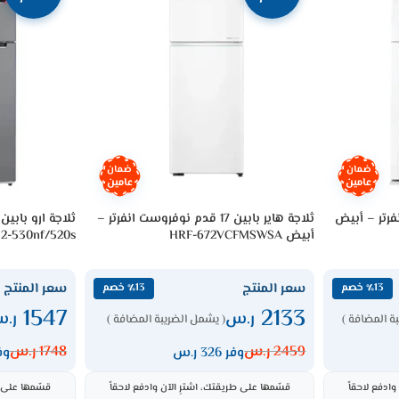
ضمان
ضمان
عامين
عامين
ابين 19 قدم إنفرتر – أبيض
ثلاجة هاير بابين 17 قدم نوفروست انفرتر –
أبيض HRF-672VCFMSWSA
2-530nf/520s
سعر المنتج
سعر المنتج
٪13 خصم
٪13 خصم
1547
2133
ر.س
ر.
ة المضافة )
( يشمل الضريبة المضافة )
2459
ر.س
1748
ر.س
وفر 326 ر.س
وفر 1
ادفع لاحقاً
قسّمها على طريقتك، اشترِ الآن وادفع لاحقاً
قسّمها على ط