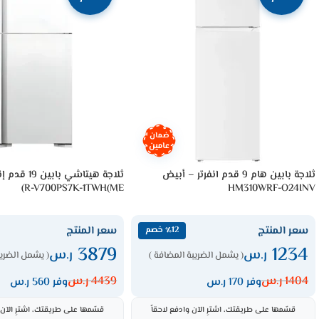
ضمان
عامين
ثلاجة بابين هام 9 قدم انفرتر – أبيض
ثلاجة هيتاشي ب
R-V700PS7K-1TWH(ME)
HM310WRF-O24INV
سعر المنتج
سعر المنتج
٪12 خصم
3879
1234
ر.س
ر.س
( يشمل الضريبة المضافة )
( يشمل الضريب
1404
ر.س
4439
ر.س
وفر 170 ر.س
وفر 560 ر.س
قسّمها على طريقتك، اشترِ الآن وادفع لاحقاً
قسّمها على طريقتك، اشترِ الآن و