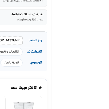
4 دفعات بقيمة
بدون فوائد
248
ر.س
دفع آمن بالبطاقات البنكية
مدى، فيزا، وماستركارد
SRTM326NF
رمز المنتج:
التصنيفات:
الثلاجات و الفري
الوسوم:
ثلاجة بابين
🔥 الأكثر مبيعًا معه