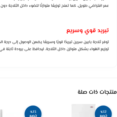
عمر افتراضي طويل، كما تمنح توزيعًا متوازنًا للضوء داخل الثلاجة دو
تبريد قوي وسريع
توفر ثلاجة بابين سرين تبريدًا قويًا وسريعًا يضمن الوصول إلى درج
توزيع الهواء بشكل متوازن داخل الثلاجة، ليحافظ على برودة ثابتة في
منتجات ذات صلة
٪13
٪12
خصم
خصم