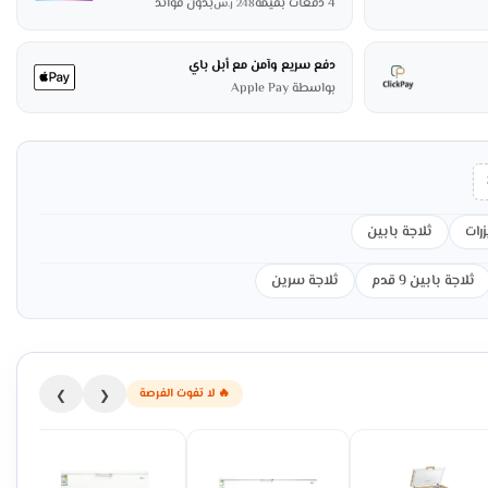
4 دفعات بقيمة
بدون فوائد
248
ر.س
دفع سريع وآمن مع أبل باي
بواسطة Apple Pay
زرات
ثلاجة بابين
ثلاجة بابين 9 قدم
ثلاجة سرين
🔥 لا تفوت الفرصة
❯
❮