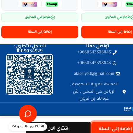
متوفر في المخزون
متوفر في المخزون
إضافة إلى السلة
إضافة إلى السلة
تواصل معنا
السجل التجاري :
1009034929
9660543398043⁩+
9660543398043⁩+
alassly10@gmail.com
المملكة العربية السعودية ,
الرياض حي السلي , ش
عبدالله بن فريان
الشكاوى والمقترحات
اشتري الان
إضافة إلى السلة