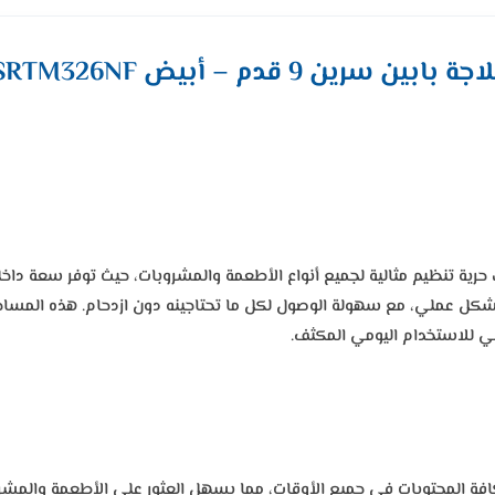
اجة بابين سرين 9 قدم – أبيض SRTM326NF
ك حرية تنظيم مثالية لجميع أنواع الأطعمة والمشروبات، حيث توفر سعة د
بشكل عملي، مع سهولة الوصول لكل ما تحتاجينه دون ازدحام. هذه المساح
الي للاستخدام اليومي المكثف.
داخلية LED حديثة توفر رؤية واضحة لكافة المحتويات في جميع الأوقات، مما يسهل العثور ع