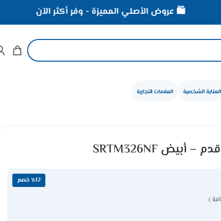
🛍️ عروض الأصلي المميزة - وفر أكثر الآن
⚡ خصومات
العناية الشخصية
العلامات التجارية
٪12 خصم
فة )