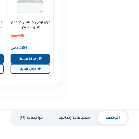
فريزر ارضي جيباس 25 قدم
بابين – ابيض
– أ
GCF7816WAH
2715
ر.س
2384
ر.س
🛒 إضافة للسلة
👁 عرض سريع
الوصف
معلومات إضافية
مراجعات (0)