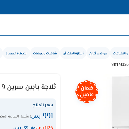
و النشافات
مواقد و أفران
أجهزة البيلت أن
شاشات وصوتيات
الأجهزة الصغيرة
ثلاجة بابين سرين 9 قدم – أبيض SRTM326NF
ضمان
عامين
سعر المنتج
991
ر.س
( يشمل الضريبة المضا
1126
ر.س
وفر 135 ر.س