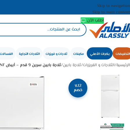
Skip to navigation
Skip to main content
اطلب الأن
التخفيضات
بكجات الأصلي
مكيفات
ثلاجات و فريزرات
الثلاجات التجارية
الغسالات 
الرئيسية
/
الثلاجات و الفريزرات
/
ثلاجة بابين
/
ثلاجة بابين سرين 9 قدم – أبيض SRTM326NF
٪12
خصم