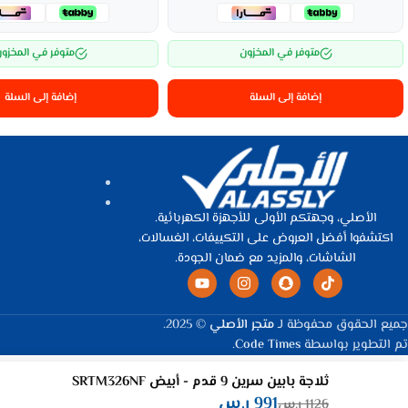
متوفر في المخزون
متوفر في المخزو
إضافة إلى السلة
إضافة إلى السلة
الأصلي، وجهتكم الأولى للأجهزة الكهربائية.
اكتشفوا أفضل العروض على التكييفات، الغسالات،
الشاشات، والمزيد مع ضمان الجودة.
جميع الحقوق محفوظة لـ
متجر الأصلي
© 2025.
تم التطوير بواسطة
Code Times
.
ثلاجة بابين سرين 9 قدم - أبيض SRTM326NF
991
ر.س
1126
ر.س