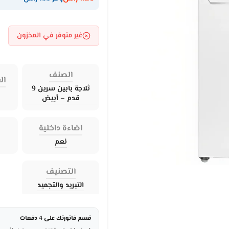
غير متوفر في المخزون
الصنف
ال
ثلاجة بابين سرين 9
قدم – أبيض
اضاءة داخلية
نعم
التصنيف
التبريد والتجميد
قسم فاتورتك على 4 دفعات