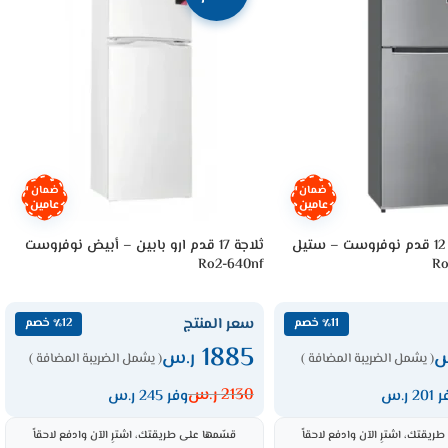
ضمان
ضمان
عامين
عامين
ثلاجة ارو بابين 12 قدم نوفروست – ستيل
ثلاجة 17 قدم ارو بابين – أبيض نوفروست
Ro2-640nf
Ro
سعر المنتج
٪11 خصم
٪12 خصم
1885
س
ر.س
( يشمل الضريبة المضافة )
( يشمل الضريبة المضافة )
2130
ر.س
20 ر.س
وفر 245 ر.س
ريقتك، اشترِ الآن وادفع لاحقاً
قسّمها على طريقتك، اشترِ الآن وادفع لاحقاً