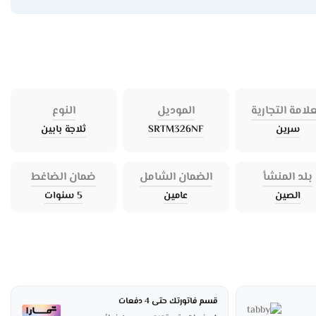
علامة التجارية
الموديل
النوع
سرين
SRTM326NF
ثلاجة بابين
بلد المنشأ
الضمان الشامل
ضمان الضاغط
الصين
عامين
5 سنوات
قسم فاتورتك حتى 4 دفعات