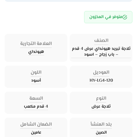
متوفر في المخزون
الصنف
العلامة التجارية
ثلاجة تبريد هيونداي عرض 4 قدم
هيونداي
– باب زجاج – اسود
الموديل
اللون
HY-LG4-120
أسود
النوع
السعة
ثلاجة عرض
4 قدم مكعب
بلد المنشأ
الضمان الشامل
الصين
عامين