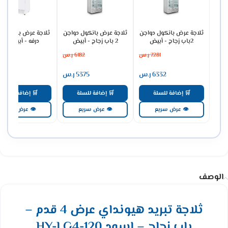
ثلاجة عرض بانكول دواجن
ثلاجة عرض بانكول دواجن
2باب زجاج - أبيض
2 باب زجاج - أبيض
درفه - أبيض S
P1400WA-A
BC1100
BC1300
7281
ر.س
6182
ر.س
7423
6332
ر.س
5375
ر.س
6455
🛒 إضافة للسلة
🛒 إضافة للسلة
🛒 إضافة للسلة
👁 عرض سريع
👁 عرض سريع
👁 عرض سريع
الوصف
ثلاجة تبريد هيونداي عرض 4 قدم –
باب زجاج – اسود HY-LG4-120