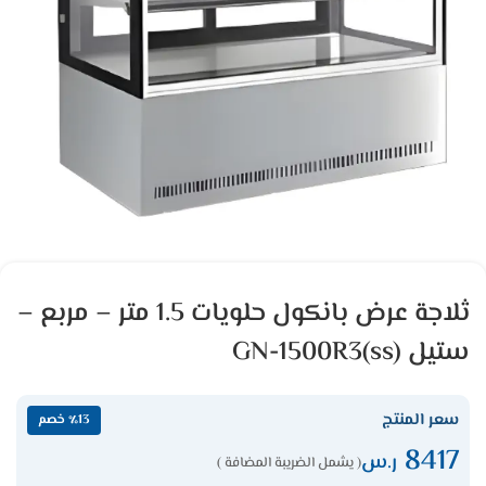
ثلاجة عرض بانكول حلويات 1.5 متر – مربع –
ستيل GN-1500R3(ss)
سعر المنتج
٪13 خصم
8417
ر.س
( يشمل الضريبة المضافة )