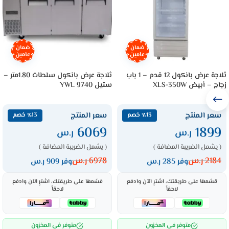
ضمان
ضمان
عامين
عامين
ثلاجة عرض بانكول 12 قدم – 1 باب
ثلاجة عرض بانكول سلطات 1.80متر –
زجاج – أبيض XLS-350W
ستيل YWL 9740
سعر المنتج
سعر المنتج
٪13 خصم
٪13 خصم
6069
1899
ر.س
ر.س
( يشمل الضريبة المضافة )
( يشمل الضريبة المضافة )
2184
ر.س
6978
ر.س
وفر 285 ر.س
وفر 909 ر.س
قسّمها على طريقتك، اشترِ الآن وادفع
قسّمها على طريقتك، اشترِ الآن وادفع
لاحقاً
لاحقاً
متوفر في المخزون
متوفر في المخزون