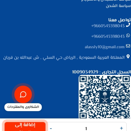
سياسة الشحن
تواصل معنا
9660543398043⁩+
9660543398043⁩+
alassly10@gmail.com
المملكة العربية السعودية , الرياض حي السلي , ش عبدالله بن فريان
السجل التجاري : 1009034929
الشكاوى والمقترحات
جميع الحقوق محفوظة لـ
متجر الأصلي
© 2025.
إضافة إلى
-
+
تم التطوير بواسطة
Code Times
.