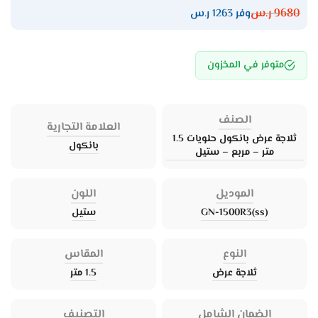
9680
ر.س
وفر 1263 ر.س
متوفر في المخزون
الصنف
العلامة التجارية
ثلاجة عرض بانكول حلويات 1.5
بانكول
متر – مربع – ستيل
الموديل
اللون
GN-1500R3(ss)
ستيل
النوع
المقاس
ثلاجة عرض
1.5 متر
الضمان الشامل
التصنيف