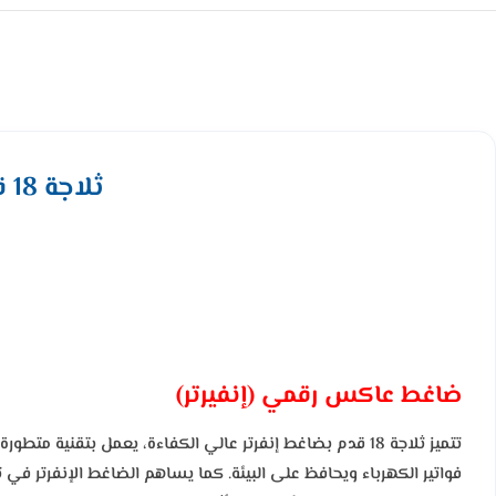
ثلاجة 18 قدم دولابي جيباس – انفرتر – ستيل GRFS6929SXHN
ضاغط عاكس رقمي (إنفيرتر)
تتميز ثلاجة 18 قدم بضاغط إنفرتر عالي الكفاءة، يعمل بتقنية 
فواتير الكهرباء ويحافظ على البيئة. كما يساهم الضاغط الإنفرتر في 