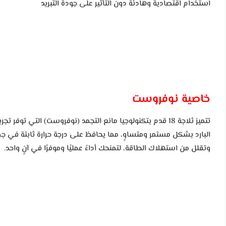
استخدام اقتصادية وهادئة دون التأثير على جودة التبريد
خاصية نوفروست
تتميز ثلاجة 18 قدم بتكنولوجيا مانع التجمد (نوفروست) التي 
البارد بشكل مستمر ومتساوٍ، مما يحافظ على درجة حرارة ثابتة في جم
وتقلل من استهلاك الطاقة، لتمنحك أداءً عمليًا وموفرًا في آنٍ واحد.