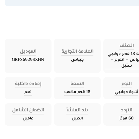
الصنف
العلامة التجارية
الموديل
ثلاجة 18 قدم دولابي
باس – انفرتر –
جيباس
GRFS6929SXHN
ستيل
النوع
السعة
إضاءة داخلية
ثلاجة دولابي
18 قدم مكعب
نعم
التردد
بلد المنشأ
الضمان الشامل
60 هرتز
الصين
عامين