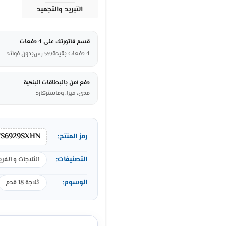
التبريد والتجميد
قسم فاتورتك على 4 دفعات
4 دفعات بقيمة
بدون فوائد
559
ر.س
دفع آمن بالبطاقات البنكية
مدى، فيزا، وماستركارد
S6929SXHN
رمز المنتج:
التصنيفات:
الثلاجات و الفري
الوسوم:
ثلاجة 18 قدم