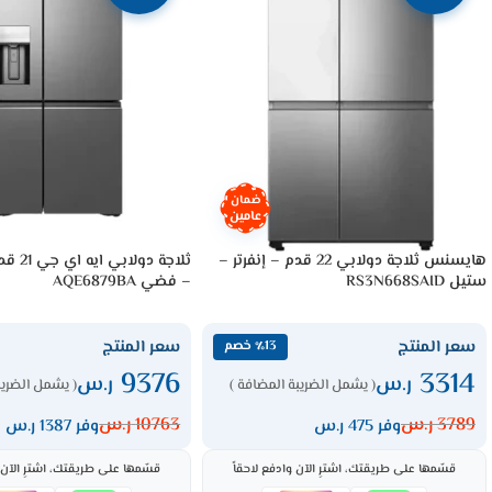
ضمان
عامين
هايسنس ثلاجة دولابي 22 قدم – إنفرتر –
ستيل RS3N668SAID
– فضي AQE6879BA
سعر المنتج
سعر المنتج
٪13 خصم
9376
3314
ر.س
ر.س
( يشمل الضريبة المضافة )
( يشمل الضريب
3789
ر.س
10763
ر.س
وفر 475 ر.س
وفر 1387 ر.س
قسّمها على طريقتك، اشترِ الآن وادفع لاحقاً
قسّمها على طريقتك، اشترِ الآن و