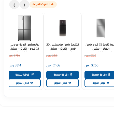
🔥 لا تفوت الفرصة
❯
❮
ميديا ثلاجة 23 قدم بابين
الثلاجة بابين هايسنس 20
هايسنس ثلاجة دولابي
انفرتر – ستيل
قدم – إنفرتر – ستيل
22 قدم - إنفرتر – ستيل
RS3N668SAID
RT5N565NAIC
MDRT866FGF46
3729
ر.س
2815
ر.س
3789
ر.س
3260
ر.س
2466
ر.س
3314
ر.س
🛒 إضافة للسلة
🛒 إضافة للسلة
🛒 إضافة للسلة
👁 عرض سريع
👁 عرض سريع
👁 عرض سريع