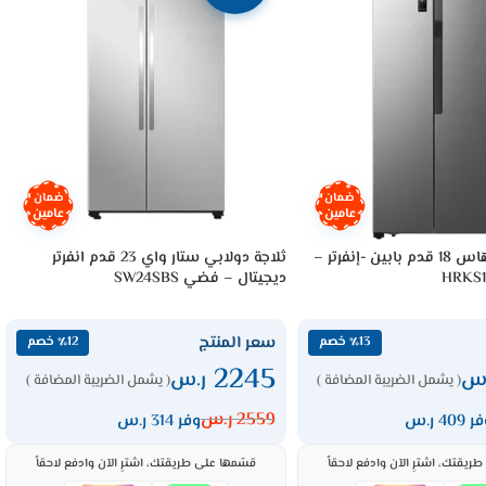
ضمان
ضمان
عامين
عامين
ثلاجة دولابي هاس 18 قدم بابين -إنفرتر –
ثلاجة دولابي ستار واي 23 قدم انفرتر
ديجيتال – فضي SW24SBS
سعر المنتج
٪13 خصم
٪12 خصم
2245
.س
ر.س
( يشمل الضريبة المضافة )
( يشمل الضريبة المضافة )
2559
ر.س
 409 ر.س
وفر 314 ر.س
ريقتك، اشترِ الآن وادفع لاحقاً
قسّمها على طريقتك، اشترِ الآن وادفع لاحقاً