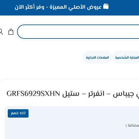
🛍️ عروض الأصلي المميزة - وفر أكثر الآن
⚡ خصوما
العناية الشخصية
العلامات التجارية
٪12 خصم
مضافة )