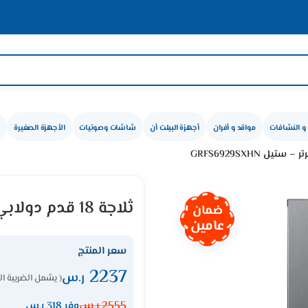
و النشافات
مواقد و أفران
أجهزة البيلت أن
شاشات وصوتيات
الأجهزة الصغيرة
ثلاجة 18 قدم دولابي جيباس – انفرتر – ستيل GRFS6929SXHN
ضمان
عامين
سعر المنتج
2237
ر.س
( يشمل الضريبة ال
2555
ر.س
وفر 318 ر.س