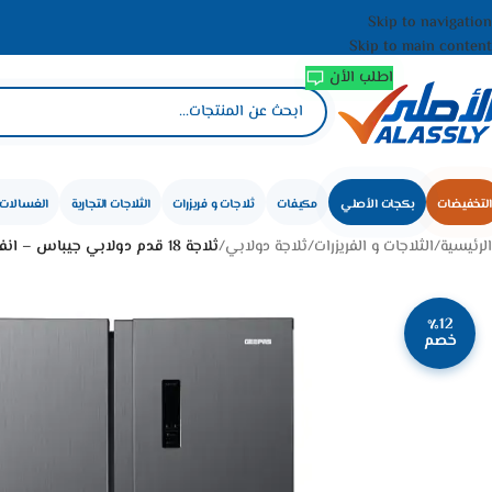
Skip to navigation
Skip to main content
اطلب الأن
التخفيضات
بكجات الأصلي
مكيفات
ثلاجات و فريزرات
الثلاجات التجارية
الغسالات 
الرئيسية
/
الثلاجات و الفريزرات
/
ثلاجة دولابي
/
ثلاجة 18 قدم دولابي جيباس – انفرتر – ستيل GRFS6929SXHN
٪12
خصم