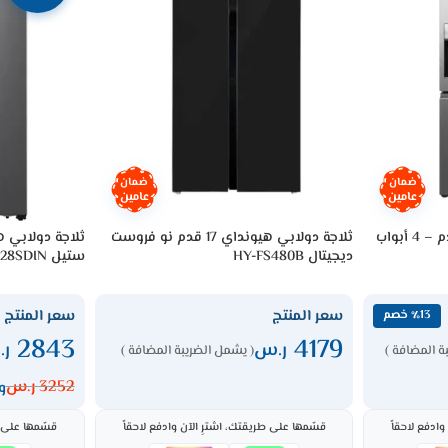
ضمان
ضمان
عامين
عامين
ثلاجة دولابي ايه اي جي 21 قدم – 4 أبواب
ثلاجة دولابي هيونداي 17 قدم نو فروست
ديجيتال HY-FS480B
ستيل HRKS128SDIN
سعر المنتج
سعر المنتج
٪13 خصم
2843
4179
ر.س
ر
ة المضافة )
( يشمل الضريبة المضافة )
3252
ر.س
وفر
ادفع لاحقاً
قسّمها على طريقتك، اشترِ الآن وادفع لاحقاً
قسّمها على ط