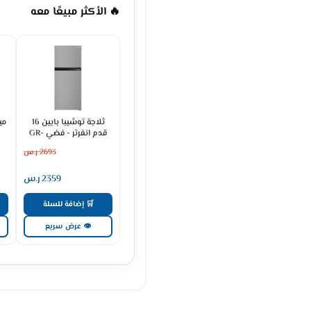
🔥 الأكثر مبيعًا معه
ثلاجة توشيبا بابين 16
قدم انفرتر - فضي GR-
RT624WE-PMU(49)
2693
ر.س
2359
ر.س
🛒 إضافة للسلة
👁 عرض سريع