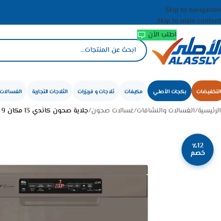
Skip to navigation
Skip to main content
اطلب الأن
التخفيضات
بكجات الأصلي
مكيفات
ثلاجات و فريزرات
الثلاجات التجارية
الغسالات 
الرئيسية
/
الغسالات والنشافات
/
غسالات صحون
/
جلاية صحون كاندي 13 مكان 9 برامج – فضي CDPN 2D360PXZ-19
٪12
خصم