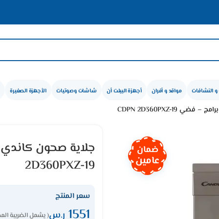
و النشافات
مواقد و أفران
أجهزة البيلت أن
شاشات وصوتيات
الأجهزة الصغيرة
ضمان
عامين
2D360PXZ-19
سعر المنتج
1551
ر.س
( يشمل الضريبة المض