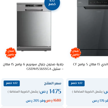
٪12
خصم
ضمان
ضمان
عامين
عامين
جلاية صحون كاندي 13 مكان 5 برامج CF
جلاية صحون جنرال سوبريم 6 برامج 15 مكان
– ستيل GSDW1536SSGA
سعر المنتج
٪12 خصم
٪12 خصم
1475
س
ر.س
( يشمل الضريبة المضافة )
( يشمل الضريبة المضافة )
1680
ر.س
17 ر.س
وفر 205 ر.س