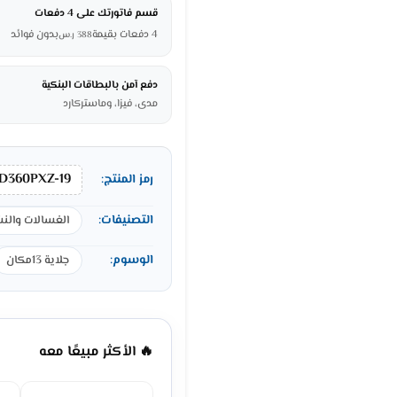
قسم فاتورتك على 4 دفعات
4 دفعات بقيمة
بدون فوائد
388
ر.س
دفع آمن بالبطاقات البنكية
مدى، فيزا، وماستركارد
D360PXZ-19
رمز المنتج:
التصنيفات:
الغسالات والن
الوسوم:
جلاية 13مكان
🔥 الأكثر مبيعًا معه