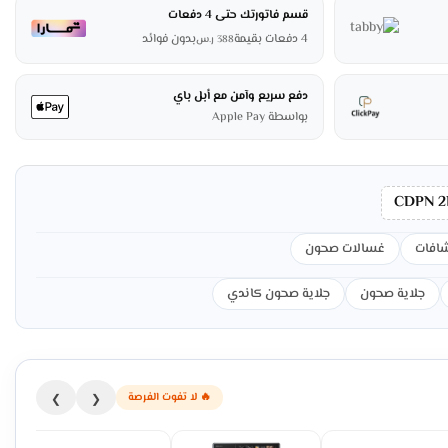
قسم فاتورتك حتى 4 دفعات
4 دفعات بقيمة
بدون فوائد
388
ر.س
دفع سريع وآمن مع أبل باي
بواسطة Apple Pay
CDPN 2
شافات
غسالات صحون
جلاية صحون
جلاية صحون كاندي
🔥 لا تفوت الفرصة
❯
❮