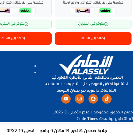
قسّمها على طريقتك، اشترِ الآن وادفع لاحقاً
قسّمها على طريقتك، اشترِ الآن و
متوفر في المخزون
متوفر في المخزو
إضافة إلى السلة
إضافة إلى السلة
الأصلي، وجهتكم الأولى للأجهزة الكهربائية.
اكتشفوا أفضل العروض على التكييفات، الغسالات،
الشاشات، والمزيد مع ضمان الجودة.
جميع الحقوق محفوظة لـ
متجر الأصلي
© 2025.
تم التطوير بواسطة
Code Times
.
جلاية صحون كاندي 13 مكان 9 برامج – فضي CDPN 2D360PXZ-19