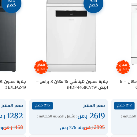
٪12
٪13
خصم
خصم
ضمان
ضمان
عامين
عامين
جلاية صحون جنرال سوبريم 12 مكان – 6
جلاية صحون هيتاشي 16 مكان 8 برامج –
ابيض HDF-F168CV(W)
3E7L1AZ-19
سعر المنتج
سعر المنتج
٪12 خصم
٪13 خصم
1282
2619
ر.س
ر.
المضافة )
( يشمل الضريبة المضافة )
2995
ر.س
1458
ر.س
وفر 376 ر.س
وفر 6