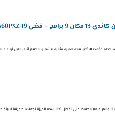
مج – فضي CDPN 2D360PXZ-19
ام مؤقت التأخير. هذه الميزة مثالية لتشغيل الجهاز أثناء الليل أو عند