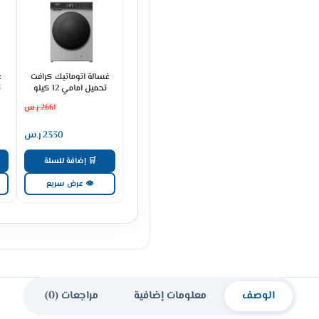
غسالة اتوماتيك كرافت
غ
تحميل امامي 12 كيلو
انفرتر – سلفر
2661
ر.س
G)
CWF12W7DHSL
2330
ر.س
🛒 إضافة للسلة
👁 عرض سريع
الوصف
معلومات إضافية
مراجعات (0)