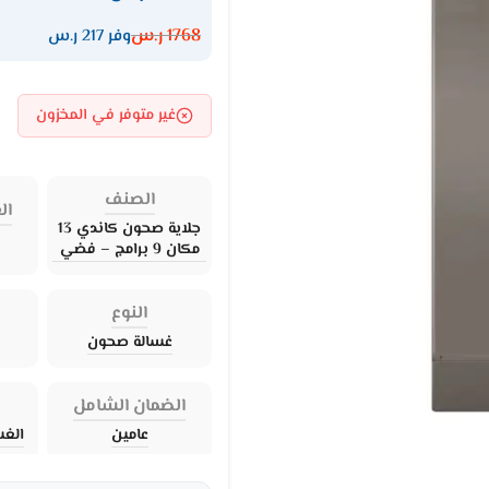
1768
ر.س
وفر 217 ر.س
غير متوفر في المخزون
الصنف
ال
جلاية صحون كاندي 13
مكان 9 برامج – فضي
النوع
ع
غسالة صحون
الضمان الشامل
عامين
الغس