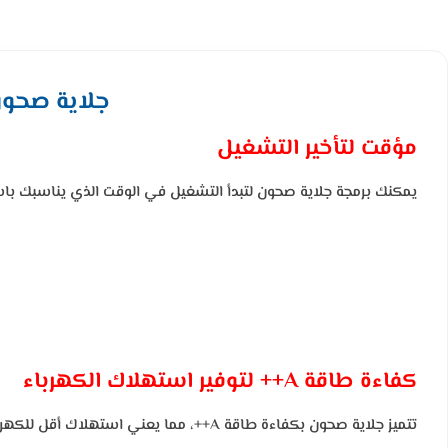
جلاية صحون كاندي 13 مكان 9 برا
مؤقت لتأخير التشغيل
يمكنك برمجة جلاية صحون لتبدأ التشغيل في الوقت الذي يناسبك باستخد
كفاءة طاقة A++ لتوفير استهلاك الكهرباء
تتميز جلاية صحون بكفاءة طاقة A++، مما يعني استهلاك أقل للكهرباء والمياه مع الحفاظ على أفضل أداء. هذه الميزة تجعلها صديقة للبيئة واقتصادية في الاستخدام اليومي.