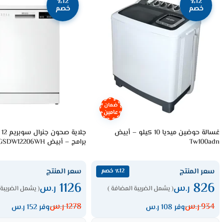
٪12
٪12
خصم
خصم
ضمان
عامين
غسالة حوضين ميديا 10 كيلو – أبيض
Tw100adn
برامج – أبيض GSDW12206WH
سعر المنتج
سعر المنتج
٪12 خصم
1126
826
ر.س
ر.س
( يشمل الضريبة المضافة )
( يشمل الضريبة 
934
ر.س
1278
ر.س
وفر 108 ر.س
وفر 152 ر.س