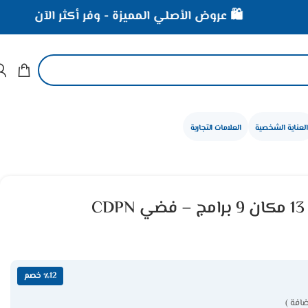
🛍️ عروض الأصلي المميزة - وفر أكثر الآن
⚡ خصوم
العناية الشخصية
العلامات التجارية
جلاية صحون كاندي 13 مكان 9 برامج – فضي CDPN
٪12 خصم
افة )