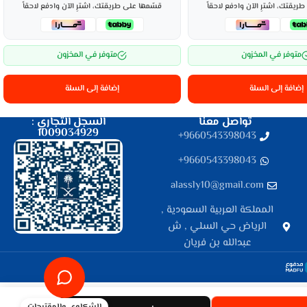
ريقتك، اشترِ الآن وادفع لاحقاً
قسّمها على طريقتك، اشترِ الآن وادفع لاحقاً
متوفر في المخزون
متوفر في المخزون
إضافة إلى السلة
إضافة إلى السلة
تواصل معنا
السجل التجاري :
1009034929
9660543398043⁩+
9660543398043⁩+
alassly10@gmail.com
المملكة العربية السعودية ,
الرياض حي السلي , ش
عبدالله بن فريان