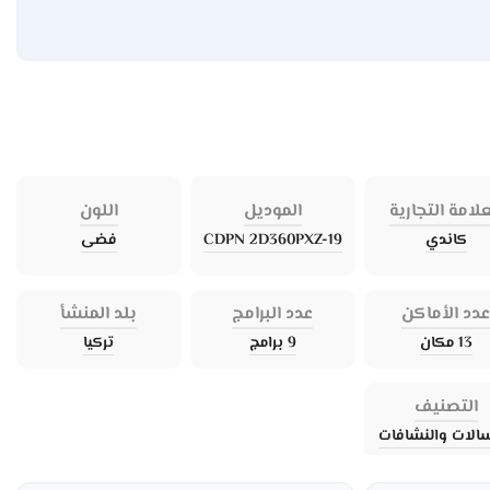
علامة التجارية
الموديل
اللون
كاندي
CDPN 2D360PXZ-19
فضى
دد الأماكن
عدد البرامج
بلد المنشأ
13 مكان
9 برامج
تركيا
التصنيف
الات والنشافات